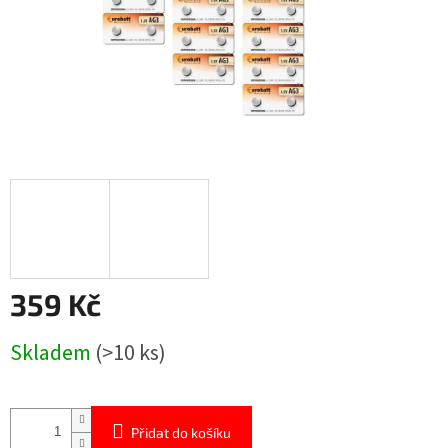
359 Kč
Měrná
Skladem
(>10 ks)
cena:
Přidat do košíku