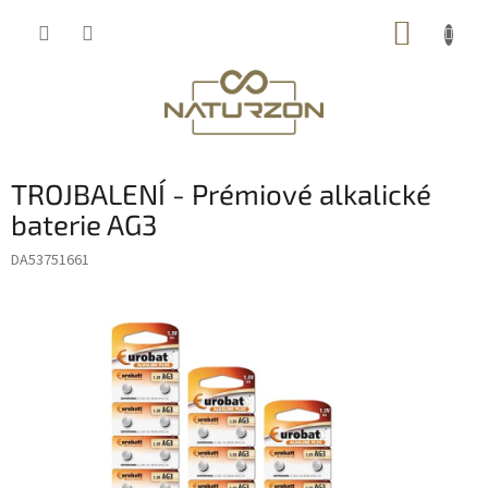
Přejít
NÁKUP
na
obsah
KOŠÍK
TROJBALENÍ - Prémiové alkalické
baterie AG3
DA53751661