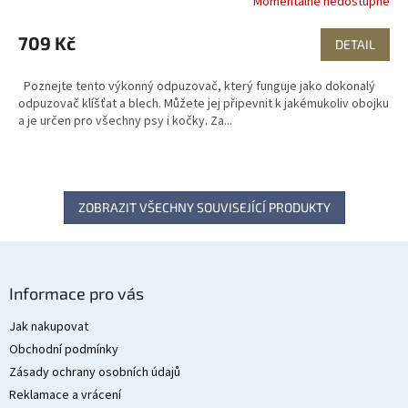
Momentálně nedostupné
709 Kč
DETAIL
Poznejte tento výkonný odpuzovač, který funguje jako dokonalý
odpuzovač klíšťat a blech. Můžete jej připevnit k jakémukoliv obojku
a je určen pro všechny psy i kočky. Za...
ZOBRAZIT VŠECHNY SOUVISEJÍCÍ PRODUKTY
Z
á
Informace pro vás
p
a
Jak nakupovat
t
Obchodní podmínky
í
Zásady ochrany osobních údajů
Reklamace a vrácení