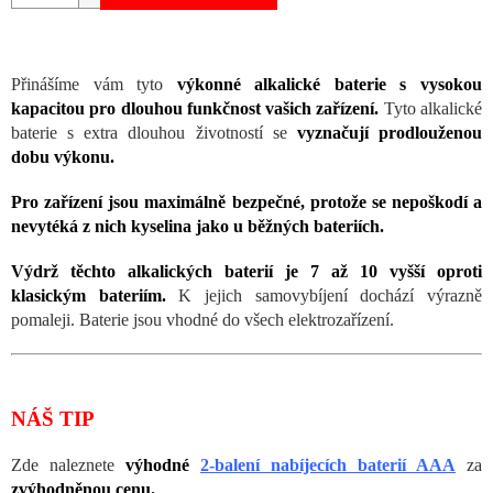
Přinášíme vám tyto
výkonné alkalické baterie s vysokou
kapacitou pro dlouhou funkčnost vašich zařízení.
Tyto alkalické
baterie s extra dlouhou životností se
vyznačují prodlouženou
dobu výkonu.
Pro zařízení jsou maximálně bezpečné, protože se nepoškodí a
nevytéká z nich kyselina jako u běžných bateriích.
Výdrž těchto alkalických baterií je 7 až 10 vyšší oproti
klasickým bateriím.
K jejich samovybíjení dochází výrazně
pomaleji. Baterie jsou vhodné do všech elektrozařízení.
NÁŠ TIP
Zde naleznete
výhodné
2-balení nabíjecích baterií AAA
za
zvýhodněnou cenu.