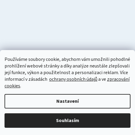
Používáme soubory cookie, abychom vám umožnili pohodlné
prohlížení webové stránky a díky analýze neustále zlepšovali
její funkce, výkon a použitelnost a personalizaci reklam. Více
informací v zásadách
ochrany osobních údajů
a ve
zpracování
cookies
.
Vytvořil Shoptet
Nastavení
Copyright 2026
Naturzon.cz
. Všechna práva vyhrazena.
Upravit
nastavení cookies
Souhlasím