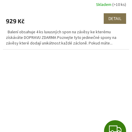
R
Skladem
(>10 ks)
M
DETAIL
929 Kč
A
Balení obsahuje 4 ks luxusných spon na závěsy ke kterému
získáváte DOPRAVU ZDARMA Poznejte tyto jedinečné spony na
závěsy které dodají unikátnost každé zácloně. Pokud máte...
Z