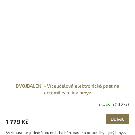
DVOJBALENÍ - Víceúčelová elektronická past na
octomilky a jiný hmyz
Skladem
(>10 ks)
DETAIL
1 779 Kč
Vyzkoušejte jedinečnou multifunkční past na octomilky a jiný hmyz.