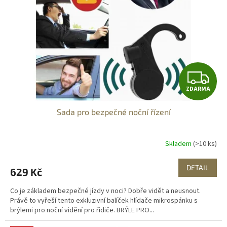
p
r
o
d
u
k
t
Z
ů
ZDARMA
D
Sada pro bezpečné noční řízení
A
R
Skladem
(>10 ks)
M
DETAIL
629 Kč
A
Co je základem bezpečné jízdy v noci? Dobře vidět a neusnout.
Právě to vyřeší tento exkluzivní balíček hlídače mikrospánku s
brýlemi pro noční vidění pro řidiče. BRÝLE PRO...