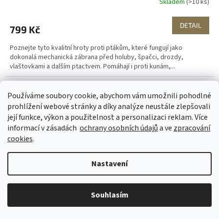
Skladem
(>10 ks)
DETAIL
799 Kč
Poznejte tyto kvalitní hroty proti ptákům, které fungují jako
dokonalá mechanická zábrana před holuby, špačci, drozdy,
vlaštovkami a dalším ptactvem. Pomáhají i proti kunám,...
Používáme soubory cookie, abychom vám umožnili pohodlné
prohlížení webové stránky a díky analýze neustále zlepšovali
její funkce, výkon a použitelnost a personalizaci reklam. Více
informací v zásadách
ochrany osobních údajů
a ve
zpracování
cookies
.
Nastavení
Souhlasím