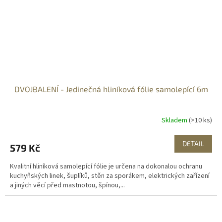
DVOJBALENÍ - Jedinečná hliníková fólie samolepící 6m
Skladem
(>10 ks)
DETAIL
579 Kč
Kvalitní hliníková samolepící fólie je určena na dokonalou ochranu
kuchyňských linek, šuplíků, stěn za sporákem, elektrických zařízení
a jiných věcí před mastnotou, špínou,...