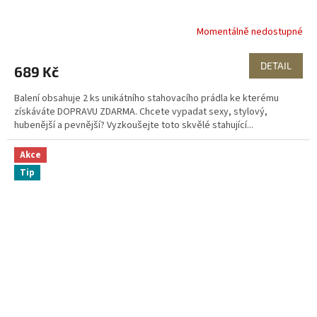
R
Momentálně nedostupné
M
DETAIL
689 Kč
A
Balení obsahuje 2 ks unikátního stahovacího prádla ke kterému
získáváte DOPRAVU ZDARMA. Chcete vypadat sexy, stylový,
hubenější a pevnější? Vyzkoušejte toto skvělé stahující...
Akce
Tip