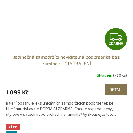
Z
ZDARMA
D
Jedinečná samodržící neviditelná podprsenka bez
A
ramínek - ČTYŘBALENÍ
R
Skladem
(>10 ks)
M
DETAIL
1 099 Kč
A
Balení obsahuje 4 ks unikátních samodržících podprsenek ke
kterému získavate DOPRAVU ZDARMA. Chcete vypadat sexy,
stylově v šatech nebo tričkách na ramínka? Vyzkoušejte tuto...
Akce