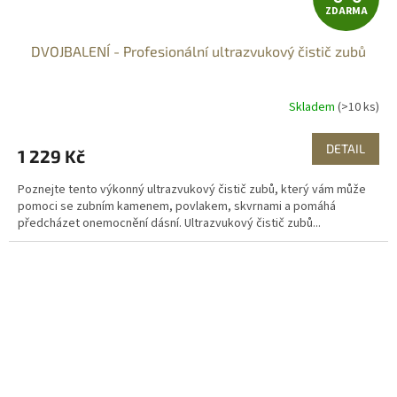
ZDARMA
D
DVOJBALENÍ - Profesionální ultrazvukový čistič zubů
A
R
Skladem
(>10 ks)
M
DETAIL
1 229 Kč
A
Poznejte tento výkonný ultrazvukový čistič zubů, který vám může
pomoci se zubním kamenem, povlakem, skvrnami a pomáhá
předcházet onemocnění dásní. Ultrazvukový čistič zubů...