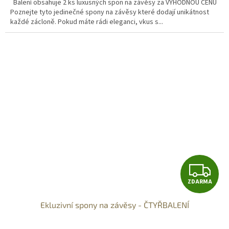
Balení obsahuje 2 ks luxusných spon na závěsy za VÝHODNOU CENU
Poznejte tyto jedinečné spony na závěsy které dodají unikátnost
každé zácloně. Pokud máte rádi eleganci, vkus s...
Z
ZDARMA
D
Ekluzivní spony na závěsy - ČTYŘBALENÍ
A