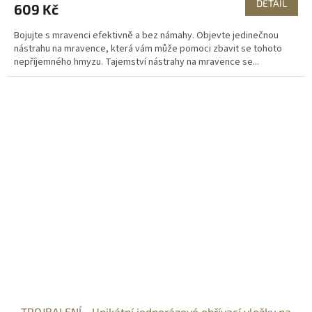
DETAIL
609 Kč
Bojujte s mravenci efektivně a bez námahy. Objevte jedinečnou
nástrahu na mravence, která vám může pomoci zbavit se tohoto
nepříjemného hmyzu. Tajemství nástrahy na mravence se...
TROJBALENÍ - Unikátní jednorázové ohřívací vložky na