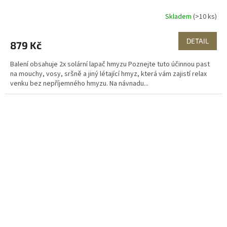
Skladem
(>10 ks)
DETAIL
879 Kč
Balení obsahuje 2x solární lapač hmyzu Poznejte tuto účinnou past
na mouchy, vosy, sršně a jiný létající hmyz, která vám zajistí relax
venku bez nepříjemného hmyzu. Na návnadu...