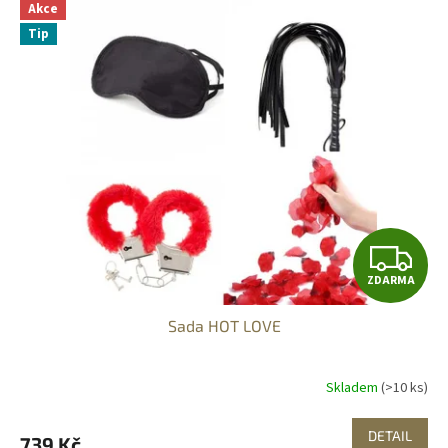
Akce
Tip
Z
ZDARMA
D
Sada HOT LOVE
A
R
Skladem
(>10 ks)
M
DETAIL
739 Kč