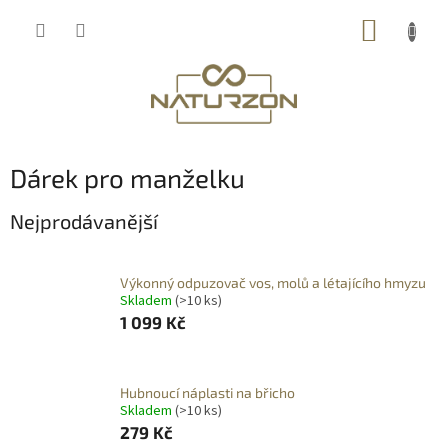
Přejít
NÁKUP
na
obsah
KOŠÍK
Dárek pro manželku
Nejprodávanější
Výkonný odpuzovač vos, molů a létajícího hmyzu
Skladem
(>10 ks)
1 099 Kč
Hubnoucí náplasti na břicho
Skladem
(>10 ks)
279 Kč