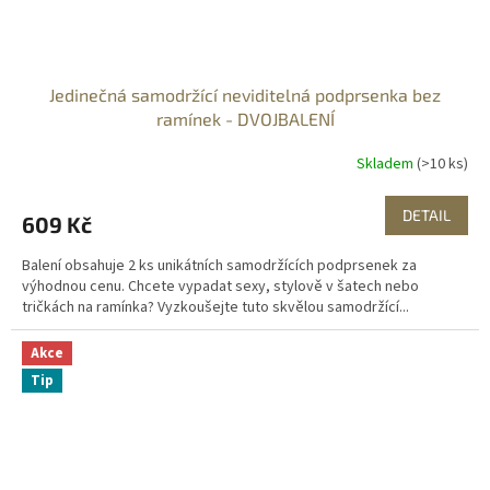
Jedinečná samodržící neviditelná podprsenka bez
ramínek - DVOJBALENÍ
Skladem
(>10 ks)
DETAIL
609 Kč
Balení obsahuje 2 ks unikátních samodržících podprsenek za
výhodnou cenu. Chcete vypadat sexy, stylově v šatech nebo
tričkách na ramínka? Vyzkoušejte tuto skvělou samodržící...
Akce
Tip