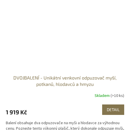
DVOJBALENÍ - Unikátní venkovní odpuzovač myší,
potkanů, hlodavců a hmyzu
Skladem
(>10 ks)
DETAIL
1 919 Kč
Balení obsahuje dva odpuzovače na myši a hlodavce za výhodnou
cenu. Poznejte tento výkonný plašič, který dokonale odpuzuje myši,