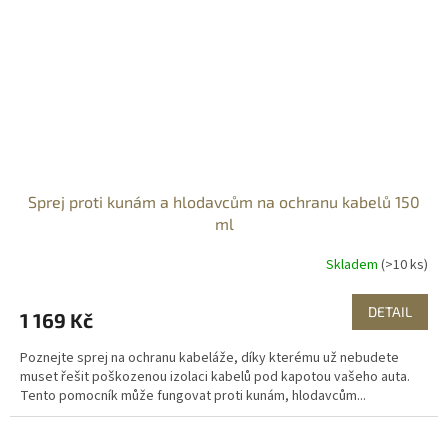
Sprej proti kunám a hlodavcům na ochranu kabelů 150
ml
Skladem
(>10 ks)
DETAIL
1 169 Kč
Poznejte sprej na ochranu kabeláže, díky kterému už nebudete
muset řešit poškozenou izolaci kabelů pod kapotou vašeho auta.
Tento pomocník může fungovat proti kunám, hlodavcům...