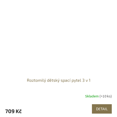
Roztomilý dětský spací pytel 3 v 1
Skladem
(>10 ks)
DETAIL
709 Kč