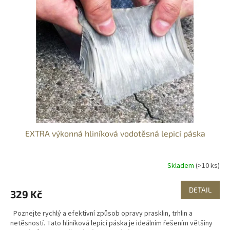
EXTRA výkonná hliníková vodotěsná lepicí páska
Skladem
(>10 ks)
DETAIL
329 Kč
Poznejte rychlý a efektivní způsob opravy prasklin, trhlin a
netěsností. Tato hliníková lepící páska je ideálním řešením většiny