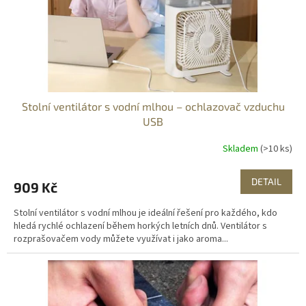
d
u
k
t
ů
Stolní ventilátor s vodní mlhou – ochlazovač vzduchu
USB
Skladem
(>10 ks)
DETAIL
909 Kč
Stolní ventilátor s vodní mlhou je ideální řešení pro každého, kdo
hledá rychlé ochlazení během horkých letních dnů. Ventilátor s
rozprašovačem vody můžete využívat i jako aroma...