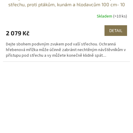
střechu, proti ptákům, kunám a hlodavcům 100 cm- 10
ks
Skladem
(>10 ks)
DETAIL
2 079 Kč
Dejte sbohem podivným zvukem pod vaší střechou. Ochranná
hřebenová mřížka může účinně zabránit nechtěným návštěvníkům v
přístupu pod střechu a vy můžete konečně klidně spát....