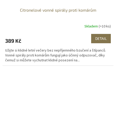
Citronelové vonné spirály proti komárům
Skladem
(>10 ks)
DETAIL
389 Kč
Užijte si klidné letní večery bez nepříjemného bzučení a štípanců.
Vonné spirály proti komárům fungují jako účinný odpuzovač, díky
čemuž si můžete vychutnat klidné posezení na...