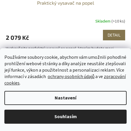
Praktický vysavač na popel
Skladem
(>10 ks)
DETAIL
2 079 Kč
Vyzkoušejte perfektní vysavač na popel, kterým budete moci
vyčistit váš krb od studeného, ale i horkého popela. Jeho využití je
Používáme soubory cookie, abychom vám umožnili pohodlné
univerzální díky praktickým funkcím a...
prohlížení webové stránky a díky analýze neustále zlepšovali
její funkce, výkon a použitelnost a personalizaci reklam. Více
informací v zásadách
ochrany osobních údajů
a ve
zpracování
cookies
.
Nastavení
Souhlasím