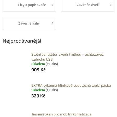
Fixy a popisovače
Zavírače dveří
Závěsné váhy
Nejprodávanější
Stolní ventilátor s vodní mlhou – ochlazovač
vzduchu USB
Skladem
(>10 ks)
909 Kč
EXTRA výkonná hliníková vodotěsná lepicí páska
Skladem
(>10 ks)
329 Kč
Těsnění oken pro mobilní klimatizace