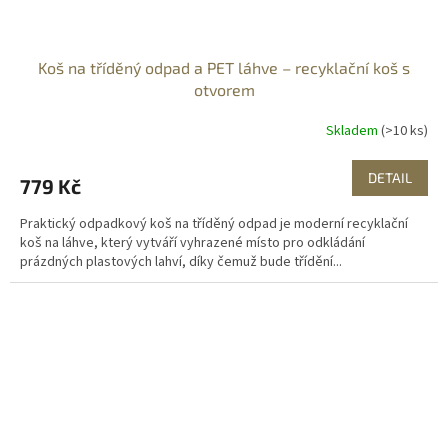
Koš na tříděný odpad a PET láhve – recyklační koš s
otvorem
Skladem
(>10 ks)
DETAIL
779 Kč
Praktický odpadkový koš na tříděný odpad je moderní recyklační
koš na láhve, který vytváří vyhrazené místo pro odkládání
prázdných plastových lahví, díky čemuž bude třídění...