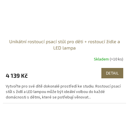
Unikátní rostoucí psací stůl pro děti + rostoucí židle a
LED lampa
Skladem
(>10 ks)
DETAIL
4 139 Kč
Vytvořte pro své dítě dokonalé prostředí ke studiu. Rostoucí psací
stůl s židlí a LED lampou může být ideální volbou do každé
domácnosti s dětmi, které se potřebují věnovat...