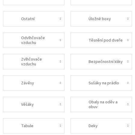
Ostatní
Úložné boxy
Odvlhčovače
Těsnění pod dveře
vzduchu
Zvlhčovače
Bezpečnostní kliky
vzduchu
Závěsy
Sušáky na prádlo
Obaly na oděv a
Věšáky
obuv
Tabule
Deky