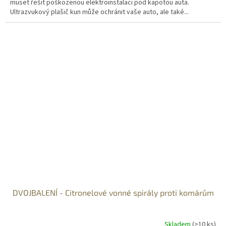
muset řešit poškozenou elektroinstalaci pod kapotou auta.
Ultrazvukový plašič kun může ochránit vaše auto, ale také...
DVOJBALENÍ - Citronelové vonné spirály proti komárům
Skladem
(>10 ks)