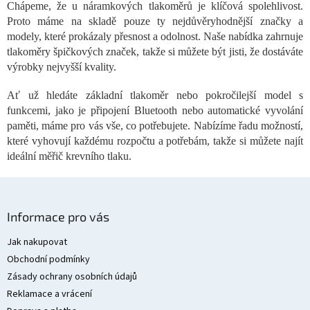
Chápeme, že u náramkových tlakoměrů je klíčová spolehlivost.
á
Proto máme na skladě pouze ty nejdůvěryhodnější značky a
d
a
modely, které prokázaly přesnost a odolnost. Naše nabídka zahrnuje
c
tlakoměry špičkových značek, takže si můžete být jisti, že dostáváte
í
výrobky nejvyšší kvality.
p
r
Ať už hledáte základní tlakoměr nebo pokročilejší model s
v
funkcemi, jako je připojení Bluetooth nebo automatické vyvolání
k
paměti, máme pro vás vše, co potřebujete. Nabízíme řadu možností,
y
v
které vyhovují každému rozpočtu a potřebám, takže si můžete najít
ý
ideální měřič krevního tlaku.
p
i
s
Z
u
á
Informace pro vás
p
a
Jak nakupovat
t
Obchodní podmínky
í
Zásady ochrany osobních údajů
Reklamace a vrácení