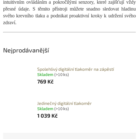
intuitivním ovládáním a pokročilými senzory, které zajišťují vždy
přesné údaje. S těmito přístroji můžete snadno sledovat hladinu
svého krevního tlaku a podnikat proaktivní kroky k udržení svého
zdraví.
Nejprodávanější
Spolehlivý digitální tlakoměr na zápěstí
Skladem
(>10 ks)
769 Kč
Jedinečný digitální tlakoměr
Skladem
(>10 ks)
1 039 Kč
Ř