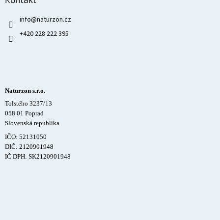
info
@
naturzon.cz
+420 228 222 395
Naturzon s.r.o.
Tolstého 3237/13
058 01 Poprad
Slovenská republika
IČO: 52131050
DIČ: 2120901948
IČ DPH: SK2120901948