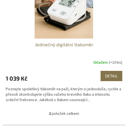
Jedinečný digitální tlakoměr
Skladem
(>10 ks)
DETAIL
1 039 Kč
Poznejte spolehlivý tlakoměr na paži, kterým si jednoduše, rychle a
přesně zkontrolujete výšku vašeho krevního tlaku a intenzitu
srdeční frekvence. Jakékoli s tlakem související...
2
položek celkem
O
v
l