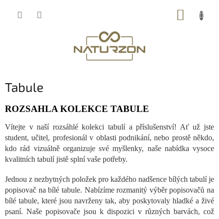
Přejít
NÁKUP
na
obsah
KOŠÍK
Tabule
ROZSAHLA KOLEKCE TABULE
Vítejte v naší rozsáhlé kolekci tabulí a příslušenství! Ať už jste
student, učitel, profesionál v oblasti podnikání, nebo prostě někdo,
kdo rád vizuálně organizuje své myšlenky, naše nabídka vysoce
kvalitních tabulí jistě splní vaše potřeby.
Jednou z nezbytných položek pro každého nadšence bílých tabulí je
popisovač na bílé tabule. Nabízíme rozmanitý výběr popisovačů na
bílé tabule, které jsou navrženy tak, aby poskytovaly hladké a živé
psaní. Naše popisovače jsou k dispozici v různých barvách, což