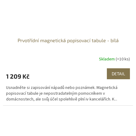
Prvotřídní magnetická popisovací tabule - bílá
Skladem
(>10 ks)
DETAIL
1 209 Kč
Usnadněte si zapisování nápadů nebo poznámek. Magnetická
popisovací tabule je nepostradatelným pomocníkem v
domácnostech, ale svůj účel spolehlivě plní iv kancelářích. K...