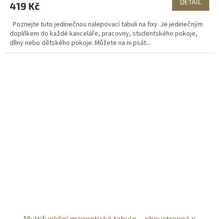
DETAIL
419 Kč
Poznejte tuto jedinečnou nalepovací tabuli na fixy. Je jedinečným
doplňkem do každé kanceláře, pracovny, studentského pokoje,
dílny nebo dětského pokoje. Můžete na ni psát...
Multifunkční magnetická tabule – oboustranná s