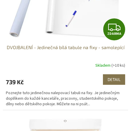
d
u
k
t
Z
ů
ZDARMA
D
DVOJBALENÍ - Jedinečná bílá tabule na fixy - samolepící
A
R
Skladem
(>10 ks)
M
DETAIL
739 Kč
A
Poznejte tuto jedinečnou nalepovací tabuli na fixy. Je jedinečným
doplňkem do každé kanceláře, pracovny, studentského pokoje,
dílny nebo dětského pokoje. Můžete na ni psát...