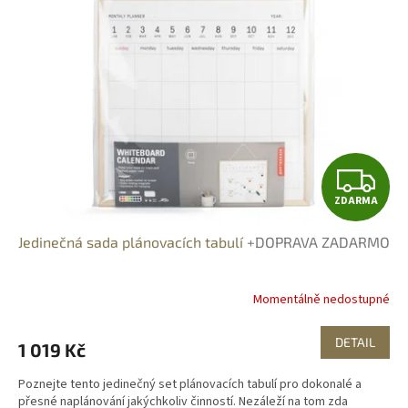
Z
ZDARMA
D
Jedinečná sada plánovacích tabulí
+DOPRAVA ZADARMO
A
R
Momentálně nedostupné
M
DETAIL
1 019 Kč
A
Poznejte tento jedinečný set plánovacích tabulí pro dokonalé a
přesné naplánování jakýchkoliv činností. Nezáleží na tom zda