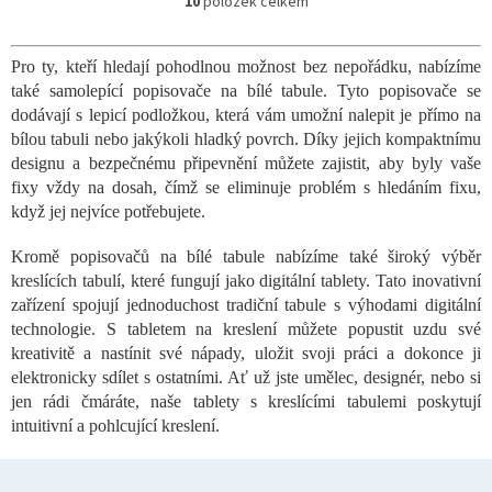
10
položek celkem
O
v
l
Pro ty, kteří hledají pohodlnou možnost bez nepořádku, nabízíme
á
také samolepící popisovače na bílé tabule. Tyto popisovače se
d
a
dodávají s lepicí podložkou, která vám umožní nalepit je přímo na
c
bílou tabuli nebo jakýkoli hladký povrch. Díky jejich kompaktnímu
í
designu a bezpečnému připevnění můžete zajistit, aby byly vaše
p
fixy vždy na dosah, čímž se eliminuje problém s hledáním fixu,
r
když jej nejvíce potřebujete.
v
k
Kromě popisovačů na bílé tabule nabízíme také široký výběr
y
v
kreslících tabulí, které fungují jako digitální tablety. Tato inovativní
ý
zařízení spojují jednoduchost tradiční tabule s výhodami digitální
p
technologie. S tabletem na kreslení můžete popustit uzdu své
i
kreativitě a nastínit své nápady, uložit svoji práci a dokonce ji
s
elektronicky sdílet s ostatními. Ať už jste umělec, designér, nebo si
u
jen rádi čmáráte, naše tablety s kreslícími tabulemi poskytují
intuitivní a pohlcující kreslení.