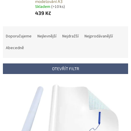
modelování A3
Skladem
(>10 ks)
439 Kč
Ř
a
Doporučujeme
Nejlevnější
Nejdražší
Nejprodávanější
z
e
Abecedně
n
í
p
OTEVŘÍT FILTR
r
o
V
d
ý
u
p
k
i
t
s
ů
p
r
o