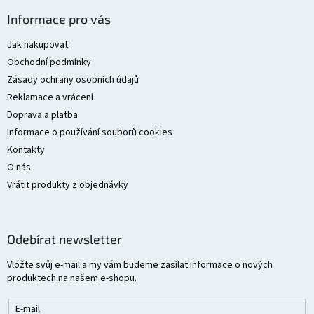
Z
á
Informace pro vás
p
a
Jak nakupovat
t
Obchodní podmínky
í
Zásady ochrany osobních údajů
Reklamace a vrácení
Doprava a platba
Informace o používání souborů cookies
Kontakty
O nás
Vrátit produkty z objednávky
Odebírat newsletter
Vložte svůj e-mail a my vám budeme zasílat informace o nových
produktech na našem e-shopu.
E-mail