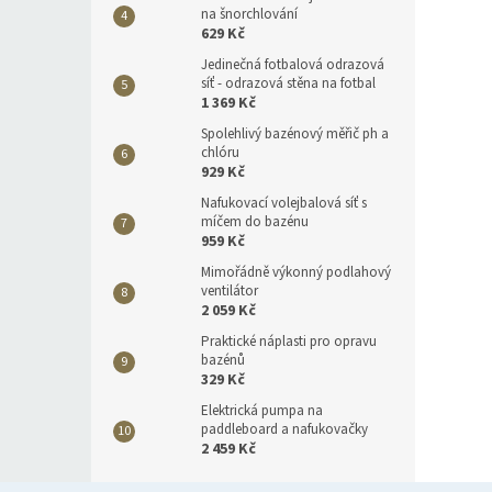
na šnorchlování
629 Kč
Jedinečná fotbalová odrazová
síť - odrazová stěna na fotbal
1 369 Kč
Spolehlivý bazénový měřič ph a
chlóru
929 Kč
Nafukovací volejbalová síť s
míčem do bazénu
959 Kč
Mimořádně výkonný podlahový
ventilátor
2 059 Kč
Praktické náplasti pro opravu
bazénů
329 Kč
Elektrická pumpa na
paddleboard a nafukovačky
2 459 Kč