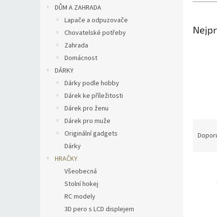
n
DŮM A ZAHRADA
e
Lapače a odpuzovače
l
Nejpr
Chovatelské potřeby
Zahrada
Domácnost
DÁRKY
Dárky podle hobby
Dárek ke příležitosti
Dárek pro ženu
Dárek pro muže
Ř
Originální gadgets
a
Dopor
z
Dárky
e
HRAČKY
V
n
Všeobecná
ý
í
Stolní hokej
p
p
RC modely
i
r
s
o
3D pero s LCD displejem