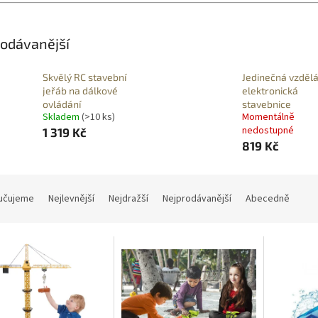
odávanější
Skvělý RC stavební
Jedinečná vzdělá
jeřáb na dálkové
elektronická
ovládání
stavebnice
Skladem
(>10 ks)
Momentálně
nedostupné
1 319 Kč
819 Kč
učujeme
Nejlevnější
Nejdražší
Nejprodávanější
Abecedně