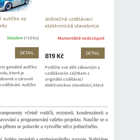
é autíčko na
Jedinečná vzdělávací
odu
elektronická stavebnice
Skladem
(>10 ks)
Momentálně nedostupné
DETAIL
DETAIL
819 Kč
oto geniálně autíčko
Potěšte své děti zábavným a
odu, které je
vzdělávacím zážitkem s
ábavné a zároveň
originální vzdělávací
vzdělávání. Autíčko
elektronickou stavebnicí, která
še sestavíte kápnete
nabízí nejen hodiny zábavy, ale
u a autíčko samo
také podporuje zájem o
fyziku,...
omponenty včetně vodičů, rezistorů, kondenzátorů a
avování a programování vašeho projektu. Naučíte se o
 přitom se pobavíte a vytvoříte něco jedinečného.
í, hobby projektů a profesionálního rozvoje. Nabízíme