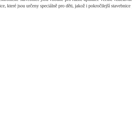
í
ce, které jsou určeny speciálně pro děti, jakož i pokročilejší stavebnic
p
r
v
k
y
v
ý
p
i
s
u