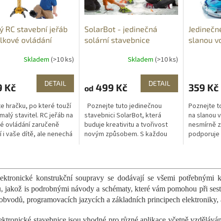
ý RC stavební jeřáb
SolarBot - jedinečná
Jedinečn
lkové ovládání
solární stavebnice
slanou v
Skladem
(>10 ks)
Skladem
(>10 ks)
DETAIL
DETAIL
9 Kč
499 Kč
359 Kč
od
e hračku, po které touží
Poznejte tuto jedinečnou
Poznejte t
malý stavitel. RC jeřáb na
stavebnici SolarBot, která
na slanou v
é ovládání zaručeně
buduje kreativitu a tvořivost
nesmírně z
í i vaše dítě, ale nenechá
novým způsobem. S každou
podporuje 
ým ani vás. Tajemství
sadou si můžete postavit
si jednodu
eřábníku jsou na...
několik druhů robotů.
na něj vod
O
Postavený robot je...
půjde....
v
l
ektronické konstrukční soupravy se dodávají se všemi potřebnými k
á
, jakož is podrobnými návody a schématy, které vám pomohou při sest
d
obvodů, programovacích jazycích a základních principech elektroniky, a
a
c
ektronické stavebnice jsou vhodné pro různé aplikace včetně vzděláván