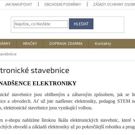
JAK NAKUPOVAT
OBCHODNÍ PODMÍNKY
ZÁSADY OCHRANY OSOB
HLEDAT
DÁRKY
HRAČKY
DOPRAVA ZDARMA
Kontakty
tavebnice
tronické stavebnice
 NADŠENCE ELEKTRONIKY
onické stavebnice jsou oblíbeným a zábavným způsobem, jak se l
nice a obvodech. Ať už jste nadšenec elektroniky, pedagog STEM ne
o, elektronické stavebnice jsou vynikající volbou.
m e-shopu nabízíme širokou škálu elektronických stavebnic, kter
chých obvodů a základů elektroniky až po pokročilejší robotiku a pr