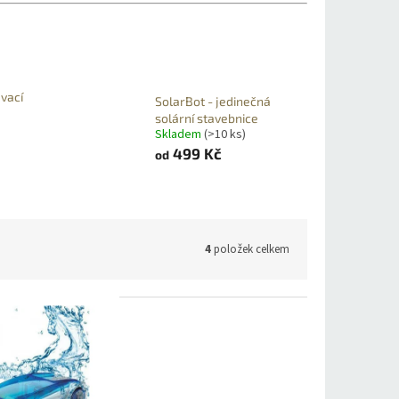
vací
SolarBot - jedinečná
solární stavebnice
Skladem
(>10 ks)
499 Kč
od
4
položek celkem