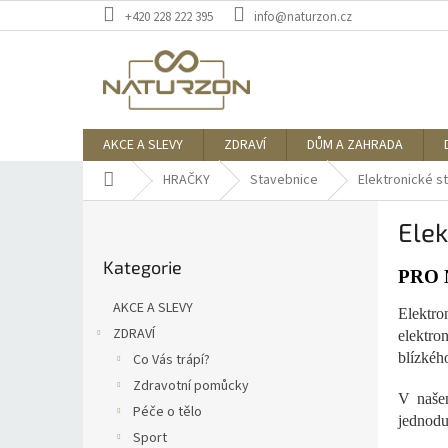
Přejít
+420 228 222 395
info@naturzon.cz
na
obsah
AKCE A SLEVY
ZDRAVÍ
DŮM A ZAHRADA
Domů
HRAČKY
Stavebnice
Elektronické s
P
Elek
o
Přeskočit
s
Kategorie
kategorie
t
PRO
r
AKCE A SLEVY
Elektr
a
ZDRAVÍ
elektro
n
blízkéh
Co Vás trápí?
n
í
Zdravotní pomůcky
V naše
p
Péče o tělo
jednodu
a
Sport