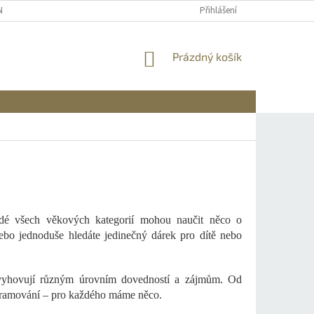
NÍCH ÚDAJŮ
REKLAMACE A VRÁCENÍ
DOPRAVA A PLATBA
Přihlášení
INFO
NÁKUPNÍ
Prázdný košík
KOŠÍK
idé všech věkových kategorií mohou naučit něco o
bo jednoduše hledáte jedinečný dárek pro dítě nebo
é vyhovují různým úrovním dovedností a zájmům. Od
ogramování – pro každého máme něco.