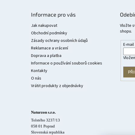
Z
á
Informace pro vás
Odebí
p
a
Jak nakupovat
Vložte s
shopu.
t
Obchodní podmínky
í
Zásady ochrany osobních údajů
E-mail
Reklamace a vrácení
Doprava a platba
Vložen
Informace o používání souborů cookies
Kontakty
PŘI
O nás
Vrátit produkty z objednávky
Naturzon s.r.o.
Tolstého 3237/13
058 01 Poprad
Slovenská republika