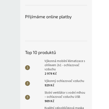
Přijímáme online platby
Top 10 produktů
Výkonná mobilní klimatizace s
ohřevem 2v1 - ochlazovač
vzduchu
2 979 Kč
Výkonný ochlazovač vzduchu
929 Kč
Stolní ventilátor s vodní mlhou
– ochlazovač vzduchu USB
909 Kč
Kvalitní celoobličejová maska