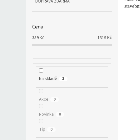
DOPRAVA ZDARMA
stavebni
Cena
359
Kč
1319
Kč
Na skladě
3
Akce
0
Novinka
0
Tip
0