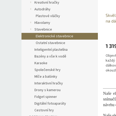
p
d
Kreativní hračky
r
u
Autodráhy
o
k
Skvěl
Plastové vláčky
d
t
na dá
Hlavolamy
u
ů
k
Stavebnice
t
Elektronické stavebnice
ů
Ostatní stavebnice
1 31
Inteligentní plastelína
Objevt
Bazény a vše k vodě
každý 
Karaoke
dálkov
Společenské hry
okouzl
chladn
Míče a balónky
práce j
Interaktivní hračky
Drony s kamerou
Naše el
Fidget spinner
snímačů
Digitální fotoaparáty
návrhu 
Cestovní hry
Naše el