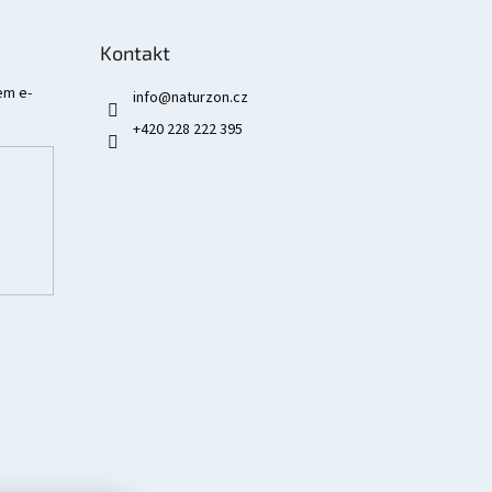
Kontakt
em e-
info
@
naturzon.cz
+420 228 222 395