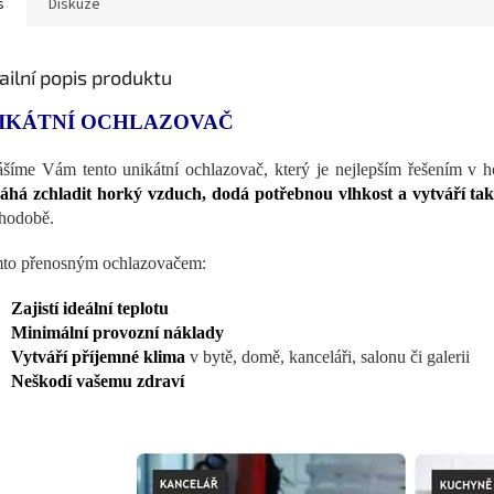
s
Diskuze
ailní popis produktu
IKÁTNÍ OCHLAZOVAČ
ášíme Vám tento unikátní ochlazovač, který je nejlepším řešením v 
há zchladit horký vzduch, dodá potřebnou vlhkost a vytváří tak
hodobě.
mto přenosným ochlazovačem:
Zajistí ideální teplotu
Minimální provozní náklady
Vytváří příjemné klima
v bytě, domě, kanceláři, salonu či galerii
Neškodí vašemu zdraví