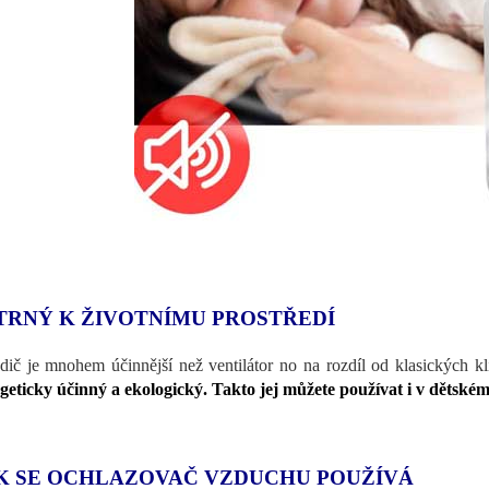
TRNÝ K ŽIVOTNÍMU PROSTŘEDÍ
dič je mnohem účinnější než ventilátor no na rozdíl od klasických k
geticky účinný a ekologický. Takto jej můžete používat i v dětské
K SE OCHLAZOVAČ VZDUCHU POUŽÍVÁ