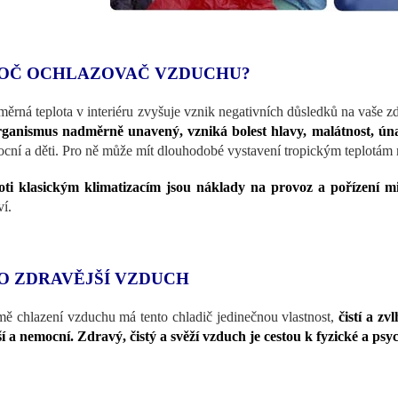
OČ OCHLAZOVAČ VZDUCHU?
ěrná teplota v interiéru zvyšuje vznik negativních důsledků na vaše z
rganismus nadměrně unavený, vzniká bolest hlavy, malátnost, ún
cní a děti. Pro ně může mít dlouhodobé vystavení tropickým teplotám n
ti klasickým klimatizacím jsou náklady na provoz a pořízení m
ví.
O ZDRAVĚJŠÍ VZDUCH
ě chlazení vzduchu má tento chladič jedinečnou vlastnost,
čistí a zv
ší a nemocní. Zdravý, čistý a svěží vzduch je cestou k fyzické a ps