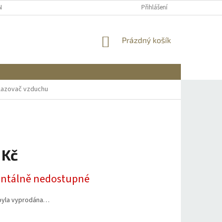
NÍCH ÚDAJŮ
REKLAMACE A VRÁCENÍ
DOPRAVA A PLATBA
Přihlášení
INFO
NÁKUPNÍ
Prázdný košík
KOŠÍK
lazovač vzduchu
 Kč
tálně nedostupné
byla vyprodána…