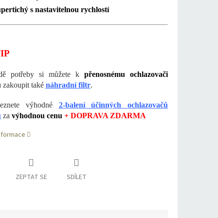
pertichý s nastavitelnou rychlostí
IP
dě potřeby si můžete k
přenosnému ochlazovači
u
zakoupit také
náhradní filtr
.
leznete výhodné
2-balení účinných ochlazovačů
u
za
výhodnou cenu
+
DOPRAVA ZDARMA
informace
ZEPTAT SE
SDÍLET