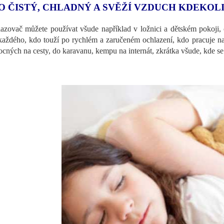
O ČISTÝ, CHLADNÝ A SVĚŽÍ VZDUCH KDEKOL
azovač můžete používat všude například v ložnici a dětském pokoji,
každého, kdo touží po rychlém a zaručeném ochlazení, kdo pracuje na 
cných na cesty, do karavanu, kempu na internát, zkrátka všude, kde se c