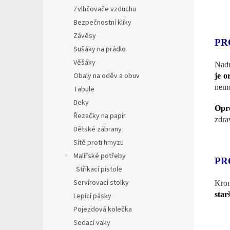
Zvlhčovače vzduchu
Bezpečnostní kliky
Závěsy
PR
Sušáky na prádlo
Věšáky
Nadm
Obaly na oděv a obuv
je o
nemo
Tabule
Deky
Opro
Řezačky na papír
zdra
Dětské zábrany
Sítě proti hmyzu
Malířské potřeby
PR
Stříkací pistole
Servírovací stolky
Krom
star
Lepicí pásky
Pojezdová kolečka
Sedací vaky