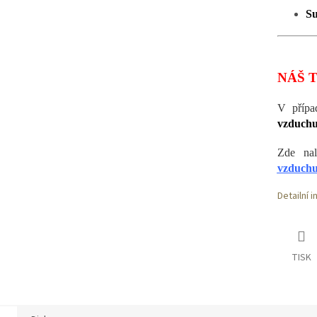
Su
NÁŠ T
V přípa
vzduch
Zde na
vzduch
Detailní 
TISK