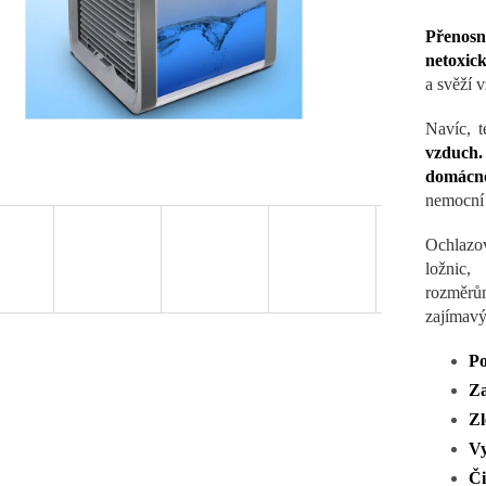
Přenosn
netoxick
a svěží v
Navíc, 
vzduch.
domácno
nemocní 
Ochlazov
ložnic,
rozměrů
zajímavý
Po
Za
Zl
Vy
Či