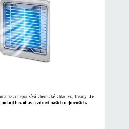
limatizaci nepoužívá chemické chladivo, freony.
J
e
m pokoji bez obav o zdraví našich nejmenších.