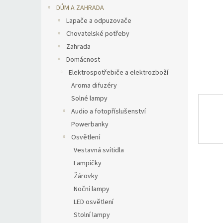
n
DŮM A ZAHRADA
e
Lapače a odpuzovače
l
Chovatelské potřeby
Zahrada
Domácnost
Elektrospotřebiče a elektrozboží
Aroma difuzéry
Solné lampy
Audio a fotopříslušenství
Powerbanky
Osvětlení
Vestavná svítidla
Lampičky
Žárovky
Noční lampy
LED osvětlení
Stolní lampy