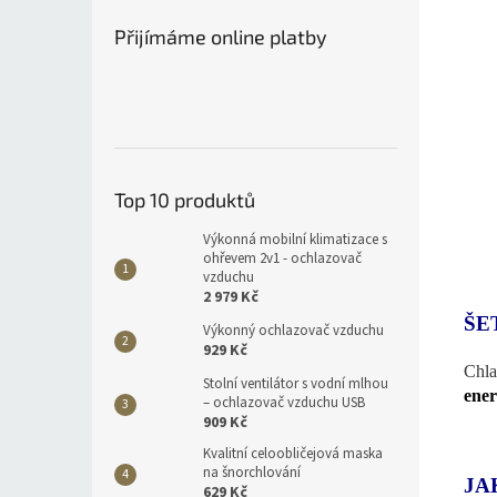
Přijímáme online platby
Top 10 produktů
Výkonná mobilní klimatizace s
ohřevem 2v1 - ochlazovač
vzduchu
2 979 Kč
ŠE
Výkonný ochlazovač vzduchu
929 Kč
Chla
Stolní ventilátor s vodní mlhou
ener
– ochlazovač vzduchu USB
909 Kč
Kvalitní celoobličejová maska
na šnorchlování
JA
629 Kč