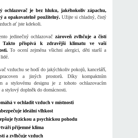
ý ochlazovač je bez hluku, jakéhokoliv zápachu,
ý a opakovatelně použitelný.
Užijte si chladný, čistý
zduch ať jste kdekoli.
tento jedinečný ochlazovač
zároveň zvlhčuje a čistí
 Takto přispívá k zdravější klimatu ve vaší
sti.
To ocení zejména všichni alergici, děti starší a
lidé.
ač vzduchu se hodí do jakýchkoliv pokojů, kanceláří,
 pracoven a jiných prostorů. Díky kompaktním
m a stylovému designu je z tohoto ochlazovacím
 a stylový doplněk do domácnosti.
máhá v ochladit vzduch v místnosti
bezpečuje ideální vlhkost
epšuje fyzickou a psychickou pohodu
tváří příjemné klima
stí a zvlhčuje vzduch