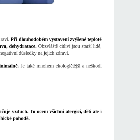
draví.
Při dlouhodobém vystavení zvýšené teplotě
ava, dehydratace.
Obzvláště citliví jsou starší lidé,
egativní důsledky na jejich zdraví.
inimálně.
Je také mnohem ekologičtější a neškodí
lhčuje vzduch. To ocení všichni alergici, děti ale i
ychické pohodě.