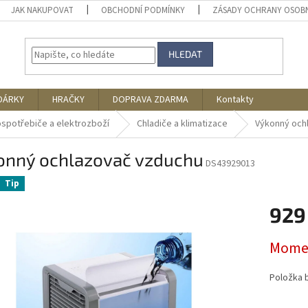
JAK NAKUPOVAT
OBCHODNÍ PODMÍNKY
ZÁSADY OCHRANY OSOB
HLEDAT
DÁRKY
HRAČKY
DOPRAVA ZDARMA
Kontakty
ospotřebiče a elektrozboží
Chladiče a klimatizace
Výkonný och
onný ochlazovač vzduchu
DS43929013
Tip
929
Měrná
Momen
cena:
Položka 