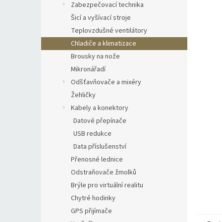
Zabezpečovací technika
Šicí a vyšívací stroje
Teplovzdušné ventilátory
Chladiče a klimatizace
Brousky na nože
Mikronářadí
Odšťavňovače a mixéry
Žehličky
Kabely a konektory
Datové přepínače
USB redukce
Data příslušenství
Přenosné lednice
Odstraňovače žmolků
Brýle pro virtuální realitu
Chytré hodinky
GPS přijímače