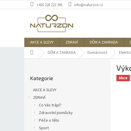
Přejít
+420 228 222 395
info@naturzon.cz
na
obsah
AKCE A SLEVY
ZDRAVÍ
DŮM A ZAHRADA
Domů
DŮM A ZAHRADA
Domácnost
Elektr
P
Výk
o
Přeskočit
s
Kategorie
kategorie
Akce
t
r
AKCE A SLEVY
a
ZDRAVÍ
n
Co Vás trápí?
n
í
Zdravotní pomůcky
p
Péče o tělo
a
Sport