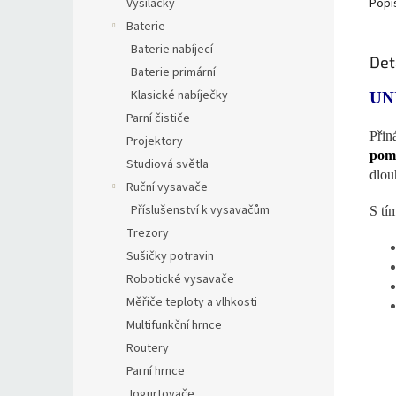
Vysílačky
Popi
Baterie
Baterie nabíjecí
Det
Baterie primární
Klasické nabíječky
UN
Parní čističe
Přin
Projektory
pomá
Studiová světla
dlou
Ruční vysavače
Příslušenství k vysavačům
S tí
Trezory
Sušičky potravin
Robotické vysavače
Měřiče teploty a vlhkosti
Multifunkční hrnce
Routery
Parní hrnce
Jogurtovače