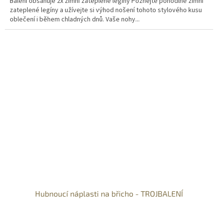
Balení obsahuje 2x zimní zateplené legíny Poznejte pohodlné zimní
zateplené legíny a užívejte si výhod nošení tohoto stylového kusu
oblečení i během chladných dnů. Vaše nohy...
Hubnoucí náplasti na břicho - TROJBALENÍ