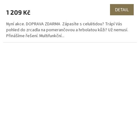
M
DETAIL
1 209 Kč
A
Nyní akce. DOPRAVA ZDARMA Zápasíte s celulitidou? Trápí Vás
pohled do zrcadla na pomerančovou a hrbolatou kůži? Už nemusí.
Přinášíme řešení. Multifunkční...