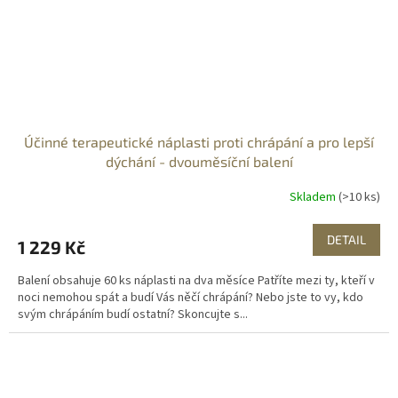
Účinné terapeutické náplasti proti chrápání a pro lepší
dýchání - dvouměsíční balení
Skladem
(>10 ks)
DETAIL
1 229 Kč
Balení obsahuje 60 ks náplasti na dva měsíce Patříte mezi ty, kteří v
noci nemohou spát a budí Vás něčí chrápání? Nebo jste to vy, kdo
svým chrápáním budí ostatní? Skoncujte s...