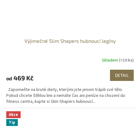
Výjimečné Slim Shapers hubnoucí legíny
Skladem
(>10 ks)
DETAIL
469 Kč
od
Zapomeňte na kruté diety, kterými jste jenom trápili své tělo.
Pokud chcete štíhlou linii a nemáte čas ani peníze na chození do
fitness centra, kupte si Slim Shapers hubnoucí...
Akce
Tip