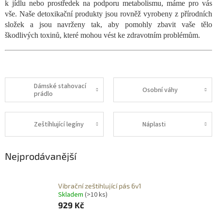
k jídlu nebo prostředek na podporu metabolismu, máme pro vás
vše. Naše detoxikační produkty jsou rovněž vyrobeny z přírodních
složek a jsou navrženy tak, aby pomohly zbavit vaše tělo
škodlivých toxinů, které mohou vést ke zdravotním problémům.
Dámské stahovací
Osobní váhy
prádlo
Zeštíhlující legíny
Náplasti
Nejprodávanější
Vibrační zeštihlující pás 6v1
Skladem
(>10 ks)
929 Kč