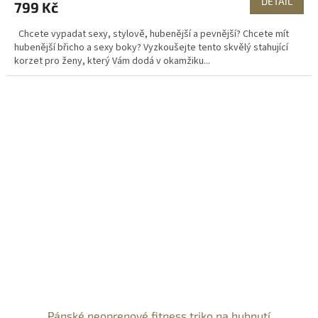
DETAIL
799 Kč
Chcete vypadat sexy, stylově, hubenější a pevnější? Chcete mít
hubenější břicho a sexy boky? Vyzkoušejte tento skvělý stahující
korzet pro ženy, který Vám dodá v okamžiku...
Pánské neoprenové fitness triko na hubnutí