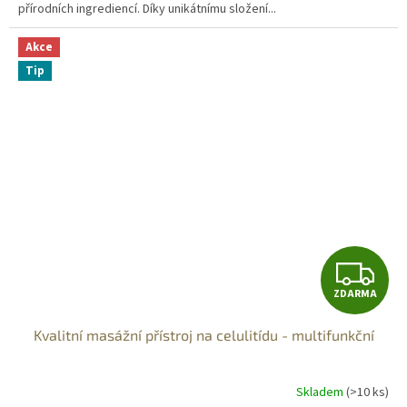
přírodních ingrediencí. Díky unikátnímu složení...
Akce
Tip
Z
ZDARMA
D
Kvalitní masážní přístroj na celulitídu - multifunkční
A
R
Skladem
(>10 ks)