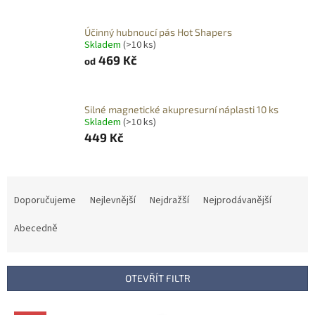
Účinný hubnoucí pás Hot Shapers
Skladem
(>10 ks)
469 Kč
od
Silné magnetické akupresurní náplasti 10 ks
Skladem
(>10 ks)
449 Kč
Ř
a
Doporučujeme
Nejlevnější
Nejdražší
Nejprodávanější
z
e
Abecedně
n
í
p
OTEVŘÍT FILTR
r
o
V