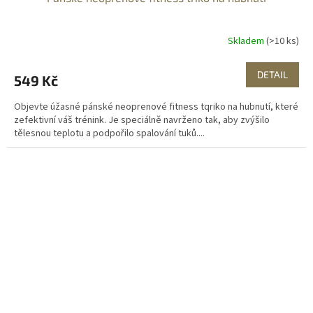
Skladem
(>10 ks)
DETAIL
549 Kč
Objevte úžasné pánské neoprenové fitness tqriko na hubnutí, které
zefektivní váš trénink. Je speciálně navrženo tak, aby zvýšilo
tělesnou teplotu a podpořilo spalování tuků....