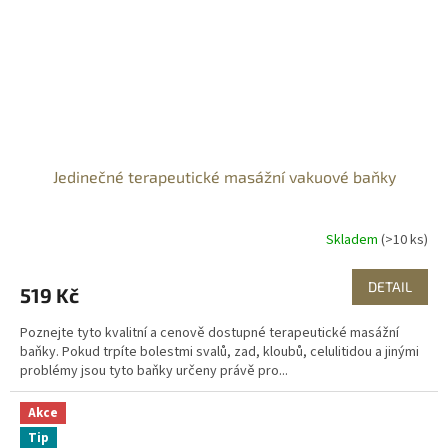
Jedinečné terapeutické masážní vakuové baňky
Skladem
(>10 ks)
DETAIL
519 Kč
Poznejte tyto kvalitní a cenově dostupné terapeutické masážní
baňky. Pokud trpíte bolestmi svalů, zad, kloubů, celulitidou a jinými
problémy jsou tyto baňky určeny právě pro...
Akce
Tip