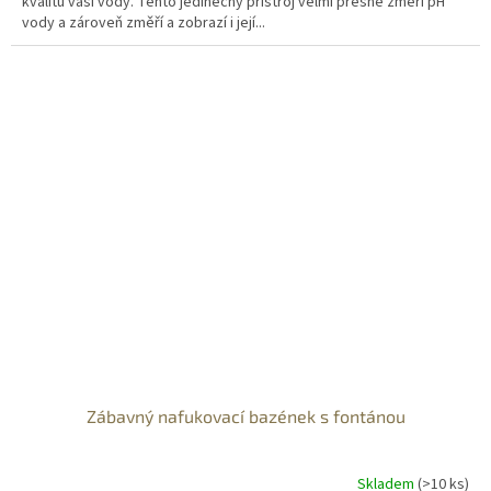
kvalitu vaší vody. Tento jedinečný přístroj velmi přesně změří pH
vody a zároveň změří a zobrazí i její...
Zábavný nafukovací bazének s fontánou
Skladem
(>10 ks)