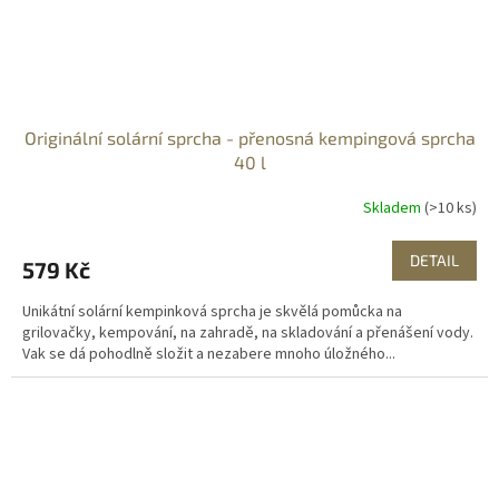
Originální solární sprcha - přenosná kempingová sprcha
40 l
Skladem
(>10 ks)
DETAIL
579 Kč
Unikátní solární kempinková sprcha je skvělá pomůcka na
grilovačky, kempování, na zahradě, na skladování a přenášení vody.
Vak se dá pohodlně složit a nezabere mnoho úložného...