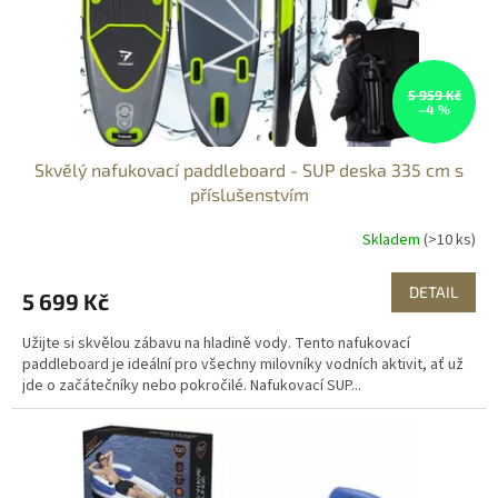
5 959 Kč
–4 %
Skvělý nafukovací paddleboard - SUP deska 335 cm s
příslušenstvím
Skladem
(>10 ks)
DETAIL
5 699 Kč
Užijte si skvělou zábavu na hladině vody. Tento nafukovací
paddleboard je ideální pro všechny milovníky vodních aktivit, ať už
jde o začátečníky nebo pokročilé. Nafukovací SUP...