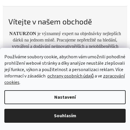
Vítejte v našem obchodě
NATURZON
je významný expert na objednávky nejlepších
dárků na jednom místě. Pracujeme nepřetržitě na hledání,
vytváření a dodávání nejinovativnějších a nejoblíbenějších
produktů pro každou příležitost jako jsou narozeniny, výročí,
Používáme soubory cookie, abychom vám umožnili pohodlné
svatby, Valentýn a jiné.
prohlížení webové stránky a díky analýze neustále zlepšovali
její funkce, výkon a použitelnost a personalizaci reklam. Více
informací v zásadách
ochrany osobních údajů
a ve
zpracování
cookies
.
Naše široká nabídka zahrnuje různý sortiment jako hračky
pro děti, dekorace do bytu, gadgets, zahradní nábytek a
mnoho jiného. Tímto způsobem máte zaručeno, že budete mít
Nastavení
ty nejlepší dárky, vychytávky a věci, pro všechny vaše přátele
i rodinu pohodlně na jednom místě. Nakupování dárků
nebylo nikdy jednodušší.
Souhlasím