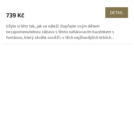
DETAIL
739 Kč
Užijte si léto tak, jak se náleží. Dopřejte svým dětem
nezapomenutelnou zábavu s tímto nafukovacím bazénkem s
fontánou, který skvěle osvěží i v těch nejžhavějších letních...