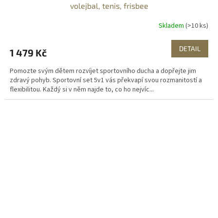
volejbal, tenis, frisbee
Skladem
(>10 ks)
DETAIL
1 479 Kč
Pomozte svým dětem rozvíjet sportovního ducha a dopřejte jim
zdravý pohyb. Sportovní set 5v1 vás překvapí svou rozmanitostí a
flexibilitou. Každý si v něm najde to, co ho nejvíc...