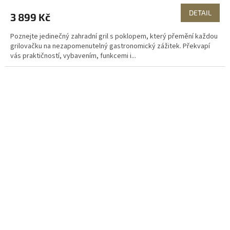
DETAIL
3 899 Kč
Poznejte jedinečný zahradní gril s poklopem, který přemění každou
grilovačku na nezapomenutelný gastronomický zážitek. Překvapí
vás praktičností, vybavením, funkcemi i...