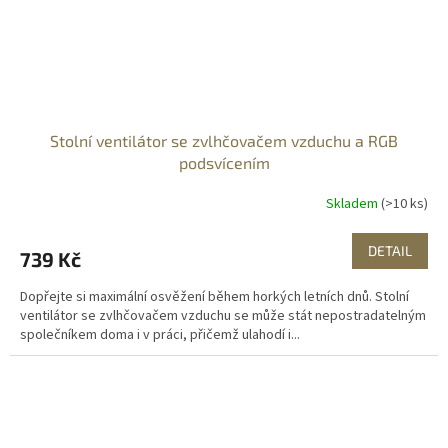
Stolní ventilátor se zvlhčovačem vzduchu a RGB
podsvícením
Skladem
(>10 ks)
DETAIL
739 Kč
Dopřejte si maximální osvěžení během horkých letních dnů. Stolní
ventilátor se zvlhčovačem vzduchu se může stát nepostradatelným
společníkem doma i v práci, přičemž ulahodí i...