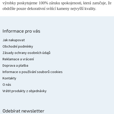
výrobky poskytujeme 100% záruku spokojenosti, která zaručuje, že
y
v
obdržíte pouze dekorativní svítící kameny nejvyšší kvality.
ý
p
i
Z
s
á
Informace pro vás
u
p
a
Jak nakupovat
t
Obchodní podmínky
í
Zásady ochrany osobních údajů
Reklamace a vrácení
Doprava a platba
Informace o používání souborů cookies
Kontakty
O nás
Vrátit produkty z objednávky
Odebírat newsletter