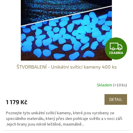
ů
p
r
o
d
u
k
t
Z
ů
ZDARMA
D
ŠTVORBALENÍ - Unikátní svítící kameny 400 ks
A
R
Skladem
(>10 ks)
M
DETAIL
1 179 Kč
A
Poznejte tyto unikátní svítící kameny, které jsou vyrobeny ze
speciálního materiálu, který přes den pohlcuje světlo a v noci září.
Jejich hrany jsou mírně leštěné, maximálně...