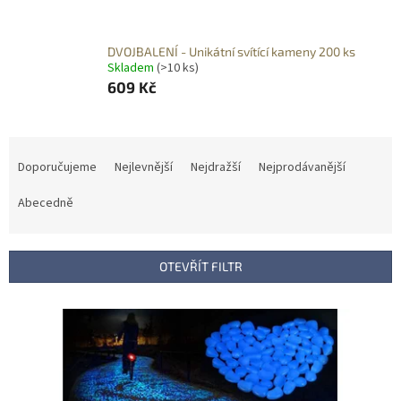
DVOJBALENÍ - Unikátní svítící kameny 200 ks
Skladem
(>10 ks)
609 Kč
Ř
a
Doporučujeme
Nejlevnější
Nejdražší
Nejprodávanější
z
e
Abecedně
n
í
p
OTEVŘÍT FILTR
r
o
V
d
ý
u
p
k
i
t
s