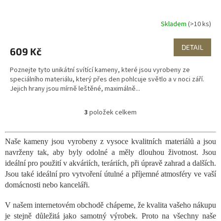
Skladem
(>10 ks)
DETAIL
609 Kč
Poznejte tyto unikátní svítící kameny, které jsou vyrobeny ze
speciálního materiálu, který přes den pohlcuje světlo a v noci září.
Jejich hrany jsou mírně leštěné, maximálně...
3
položek celkem
O
v
l
Naše kameny jsou vyrobeny z vysoce kvalitních materiálů a jsou
á
navrženy tak, aby byly odolné a měly dlouhou životnost. Jsou
d
a
ideální pro použití v akváriích, teráriích, při úpravě zahrad a dalších.
c
Jsou také ideální pro vytvoření útulné a příjemné atmosféry ve vaší
í
domácnosti nebo kanceláři.
p
r
V našem internetovém obchodě chápeme, že kvalita vašeho nákupu
v
je stejně důležitá jako samotný výrobek. Proto na všechny naše
k