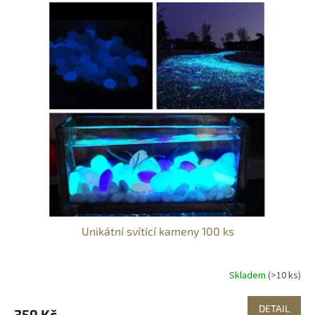
Unikátní svítící kameny 100 ks
Skladem
(>10 ks)
DETAIL
359 Kč