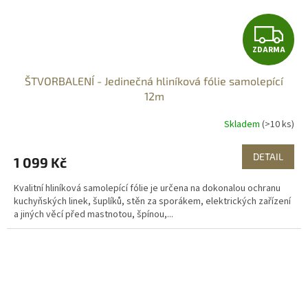
Z
ZDARMA
D
ŠTVORBALENÍ - Jedinečná hliníková fólie samolepící
A
12m
R
Skladem
(>10 ks)
M
DETAIL
1 099 Kč
A
Kvalitní hliníková samolepící fólie je určena na dokonalou ochranu
kuchyňských linek, šuplíků, stěn za sporákem, elektrických zařízení
a jiných věcí před mastnotou, špínou,...