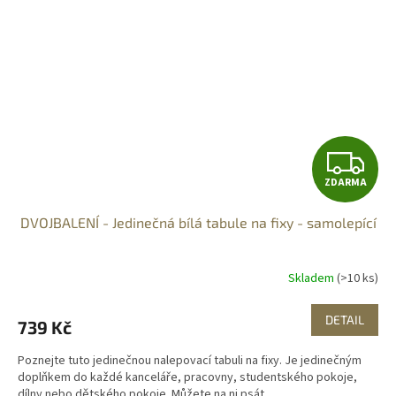
Z
ZDARMA
D
DVOJBALENÍ - Jedinečná bílá tabule na fixy - samolepící
A
R
Skladem
(>10 ks)
M
DETAIL
739 Kč
A
Poznejte tuto jedinečnou nalepovací tabuli na fixy. Je jedinečným
doplňkem do každé kanceláře, pracovny, studentského pokoje,
dílny nebo dětského pokoje. Můžete na ni psát...