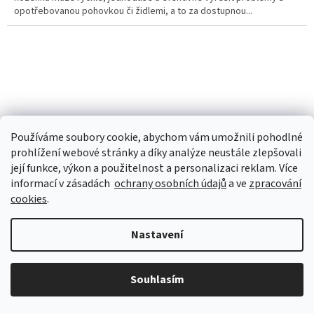
opotřebovanou pohovkou či židlemi, a to za dostupnou...
Používáme soubory cookie, abychom vám umožnili pohodlné
prohlížení webové stránky a díky analýze neustále zlepšovali
její funkce, výkon a použitelnost a personalizaci reklam. Více
informací v zásadách
ochrany osobních údajů
a ve
zpracování
cookies
.
Nastavení
Senzační zrcadlová fólie na okna
Souhlasím
Skladem
(>10 ks)