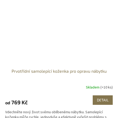
Prvotřídní samolepící koženka pro opravu nábytku
Skladem
(>10 ks)
DETAIL
769 Kč
od
Vdechněte nový život svému oblíbenému nábytku. Samolepící
koženka může rychle, jednoduše a efektivně vyřešit problémy s