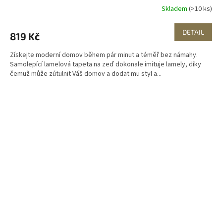
Skladem
(>10 ks)
DETAIL
819 Kč
Získejte moderní domov během pár minut a téměř bez námahy.
Samolepící lamelová tapeta na zeď dokonale imituje lamely, díky
čemuž může zútulnit Váš domov a dodat mu styl a...