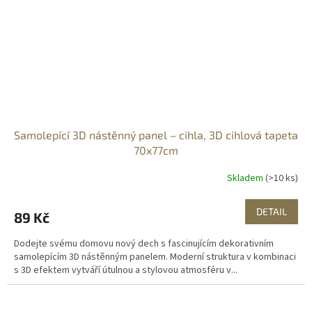
Samolepící 3D nástěnný panel – cihla, 3D cihlová tapeta
70x77cm
Skladem
(>10 ks)
DETAIL
89 Kč
Dodejte svému domovu nový dech s fascinujícím dekorativním
samolepícím 3D nástěnným panelem. Moderní struktura v kombinaci
s 3D efektem vytváří útulnou a stylovou atmosféru v...