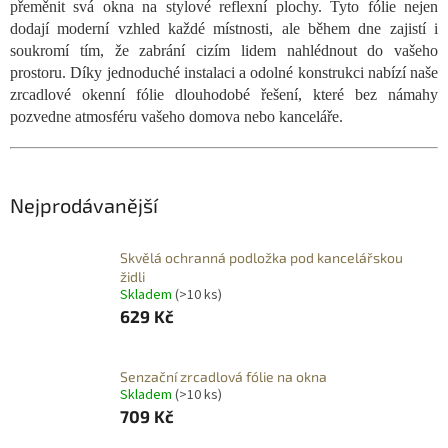
přeměnit svá okna na stylové reflexní plochy. Tyto fólie nejen
dodají moderní vzhled každé místnosti, ale během dne zajistí i
soukromí tím, že zabrání cizím lidem nahlédnout do vašeho
prostoru. Díky jednoduché instalaci a odolné konstrukci nabízí naše
zrcadlové okenní fólie dlouhodobé řešení, které bez námahy
pozvedne atmosféru vašeho domova nebo kanceláře.
Nejprodávanější
Skvělá ochranná podložka pod kancelářskou
židli
Skladem
(>10 ks)
629 Kč
Senzační zrcadlová fólie na okna
Skladem
(>10 ks)
709 Kč