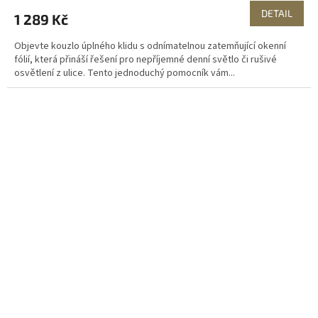
DETAIL
1 289 Kč
Objevte kouzlo úplného klidu s odnímatelnou zatemňující okenní
fólií, která přináší řešení pro nepříjemné denní světlo či rušivé
osvětlení z ulice. Tento jednoduchý pomocník vám...