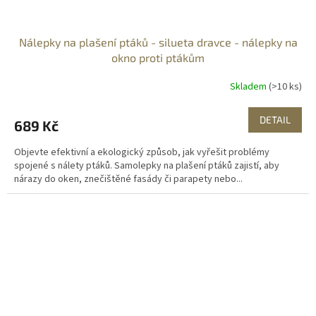
Nálepky na plašení ptáků - silueta dravce - nálepky na
okno proti ptákům
Skladem
(>10 ks)
DETAIL
689 Kč
Objevte efektivní a ekologický způsob, jak vyřešit problémy
spojené s nálety ptáků. Samolepky na plašení ptáků zajistí, aby
nárazy do oken, znečištěné fasády či parapety nebo...