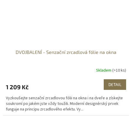
DVOJBALENÍ - Senzační zrcadlová fólie na okna
Skladem
(>10 ks)
DETAIL
1 209 Kč
Vyzkoušejte senzační zrcadlovou fólii na okna i na dveře a získejte
soukromí po jakém jste vždy toužili. Moderní designérský prvek
funguje na principu zrcadlového efektu. Vy...