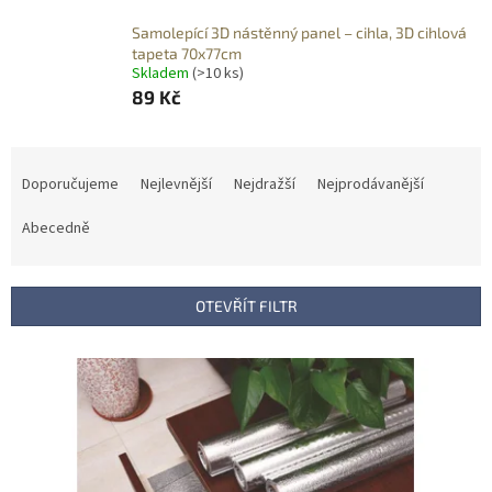
Samolepící 3D nástěnný panel – cihla, 3D cihlová
tapeta 70x77cm
Skladem
(>10 ks)
89 Kč
Ř
a
Doporučujeme
Nejlevnější
Nejdražší
Nejprodávanější
z
e
Abecedně
n
í
p
OTEVŘÍT FILTR
r
o
V
d
ý
u
p
k
i
t
s
ů
p