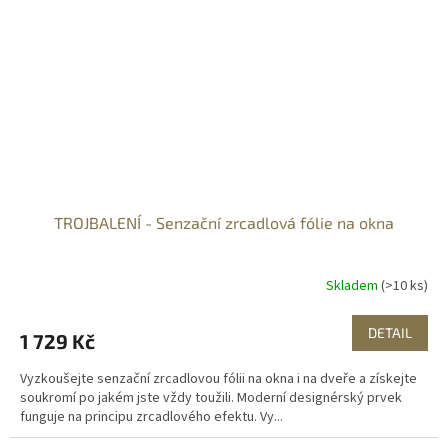
TROJBALENÍ - Senzační zrcadlová fólie na okna
Skladem
(>10 ks)
DETAIL
1 729 Kč
Vyzkoušejte senzační zrcadlovou fólii na okna i na dveře a získejte
soukromí po jakém jste vždy toužili. Moderní designérský prvek
funguje na principu zrcadlového efektu. Vy...