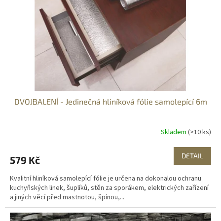
r
o
d
u
k
t
ů
DVOJBALENÍ - Jedinečná hliníková fólie samolepící 6m
Skladem
(>10 ks)
DETAIL
579 Kč
Kvalitní hliníková samolepící fólie je určena na dokonalou ochranu
kuchyňských linek, šuplíků, stěn za sporákem, elektrických zařízení
a jiných věcí před mastnotou, špínou,...