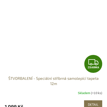
Z
ZDARMA
D
ŠTVORBALENÍ - Speciální stříbrná samolepící tapeta
A
12m
R
Skladem
(>10 ks)
M
DETAIL
1 099 Kč