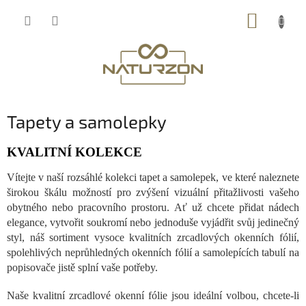
Přejít
NÁKUP
na
obsah
KOŠÍK
Tapety a samolepky
KVALITNÍ KOLEKCE
Vítejte v naší rozsáhlé kolekci tapet a samolepek, ve které naleznete
širokou škálu možností pro zvýšení vizuální přitažlivosti vašeho
obytného nebo pracovního prostoru. Ať už chcete přidat nádech
elegance, vytvořit soukromí nebo jednoduše vyjádřit svůj jedinečný
styl, náš sortiment vysoce kvalitních zrcadlových okenních fólií,
spolehlivých neprůhledných okenních fólií a samolepících tabulí na
popisovače jistě splní vaše potřeby.
Naše kvalitní zrcadlové okenní fólie jsou ideální volbou, chcete-li