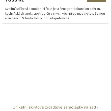
A
Kvalitní stříbrná samolepící fólie je určena pro dokonalou ochranu
kuchyňských linek, spotřebičů a jiných věcí před mastnotou, špínou
a zničením. S touto fólií budou otapetované...
Unikátní akrylové zrcadlové samolepky na zeď -