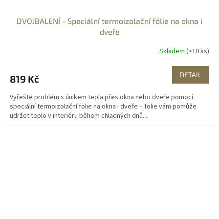
DVOJBALENÍ - Speciální termoizolační fólie na okna i
dveře
Skladem
(>10 ks)
DETAIL
819 Kč
Vyřešte problém s únikem tepla přes okna nebo dveře pomocí
speciální termoizolační folie na okna i dveře – folie vám pomůže
udržet teplo v interiéru během chladných dnů....