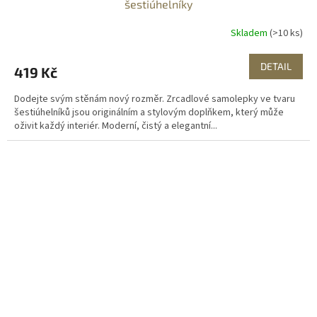
šestiúhelníky
Skladem
(>10 ks)
DETAIL
419 Kč
Dodejte svým stěnám nový rozměr. Zrcadlové samolepky ve tvaru
šestiúhelníků jsou originálním a stylovým doplňkem, který může
oživit každý interiér. Moderní, čistý a elegantní...