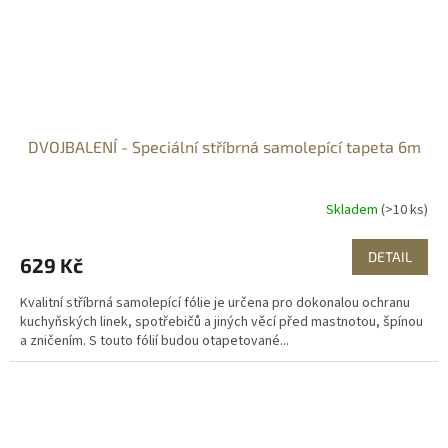
DVOJBALENÍ - Speciální stříbrná samolepící tapeta 6m
Skladem
(>10 ks)
DETAIL
629 Kč
Kvalitní stříbrná samolepící fólie je určena pro dokonalou ochranu
kuchyňských linek, spotřebičů a jiných věcí před mastnotou, špínou
a zničením. S touto fólií budou otapetované...