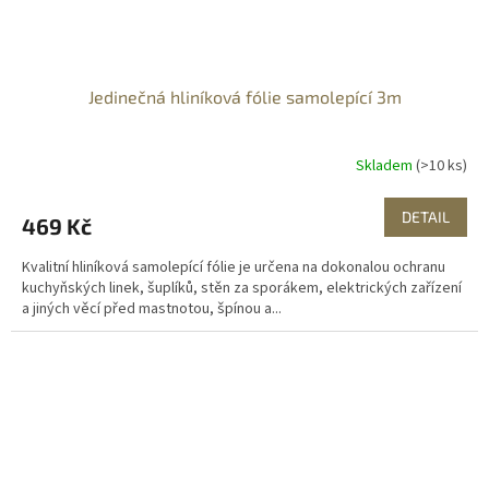
Jedinečná hliníková fólie samolepící 3m
Skladem
(>10 ks)
DETAIL
469 Kč
Kvalitní hliníková samolepící fólie je určena na dokonalou ochranu
kuchyňských linek, šuplíků, stěn za sporákem, elektrických zařízení
a jiných věcí před mastnotou, špínou a...