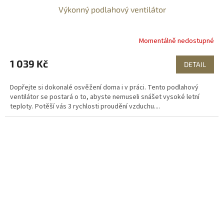
Výkonný podlahový ventilátor
Momentálně nedostupné
1 039 Kč
DETAIL
Dopřejte si dokonalé osvěžení doma i v práci. Tento podlahový
ventilátor se postará o to, abyste nemuseli snášet vysoké letní
teploty. Potěší vás 3 rychlosti proudění vzduchu....