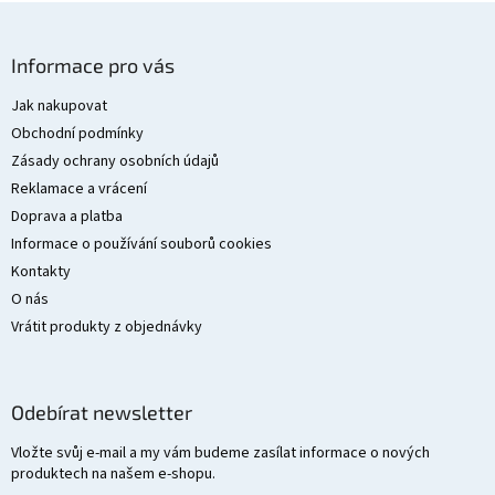
Z
á
Informace pro vás
p
a
Jak nakupovat
t
Obchodní podmínky
í
Zásady ochrany osobních údajů
Reklamace a vrácení
Doprava a platba
Informace o používání souborů cookies
Kontakty
O nás
Vrátit produkty z objednávky
Odebírat newsletter
Vložte svůj e-mail a my vám budeme zasílat informace o nových
produktech na našem e-shopu.