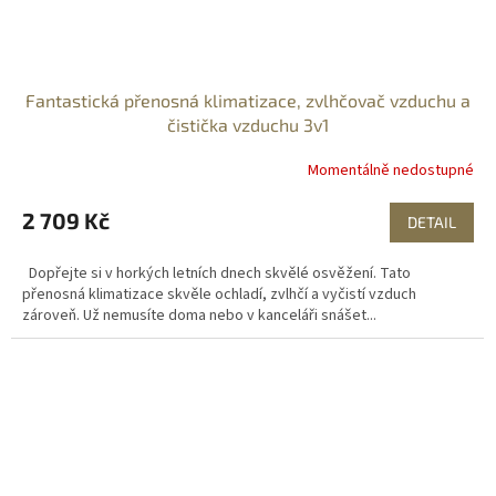
Fantastická přenosná klimatizace, zvlhčovač vzduchu a
čistička vzduchu 3v1
Momentálně nedostupné
2 709 Kč
DETAIL
Dopřejte si v horkých letních dnech skvělé osvěžení. Tato
přenosná klimatizace skvěle ochladí, zvlhčí a vyčistí vzduch
zároveň. Už nemusíte doma nebo v kanceláři snášet...