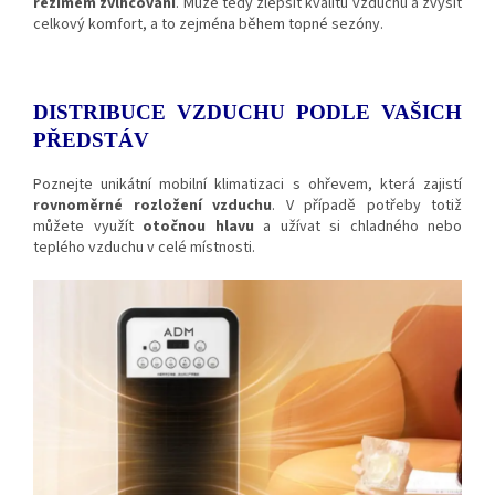
režimem zvlhčování
. Může tedy zlepšit kvalitu vzduchu a zvýšit
celkový komfort, a to zejména během topné sezóny.
DISTRIBUCE VZDUCHU PODLE VAŠICH
PŘEDSTÁV
Poznejte unikátní mobilní klimatizaci s ohřevem, která zajistí
rovnoměrné rozložení vzduchu
. V případě potřeby totiž
můžete využít
otočnou hlavu
a užívat si chladného nebo
teplého vzduchu v celé místnosti.