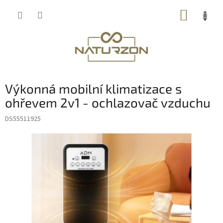
Přejít
NÁKUP
na
obsah
KOŠÍK
Výkonná mobilní klimatizace s
ohřevem 2v1 - ochlazovač vzduchu
DS55511925