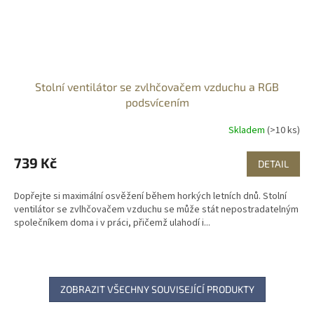
Stolní ventilátor se zvlhčovačem vzduchu a RGB
podsvícením
Skladem
(>10 ks)
739 Kč
DETAIL
Dopřejte si maximální osvěžení během horkých letních dnů. Stolní
ventilátor se zvlhčovačem vzduchu se může stát nepostradatelným
společníkem doma i v práci, přičemž ulahodí i...
ZOBRAZIT VŠECHNY SOUVISEJÍCÍ PRODUKTY