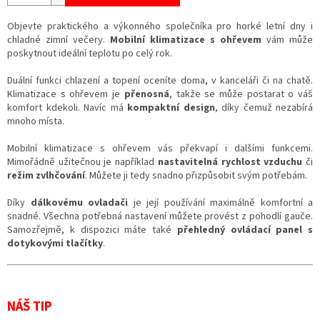
Objevte praktického a výkonného společníka pro horké letní dny i
chladné zimní večery.
Mobilní klimatizace s ohřevem
vám může
poskytnout ideální teplotu po celý rok.
Duální funkci chlazení a topení oceníte doma, v kanceláři či na chatě.
Klimatizace s ohřevem je
přenosná
, takže se může postarat o váš
komfort kdekoli. Navíc má
kompaktní design
, díky čemuž nezabírá
mnoho místa.
Mobilní klimatizace s ohřevem vás překvapí i dalšími funkcemi.
Mimořádně užitečnou je například
nastavitelná rychlost vzduchu
či
režim zvlhčování
. Můžete ji tedy snadno přizpůsobit svým potřebám.
Díky
dálkovému ovladači
je její používání maximálně komfortní a
snadné. Všechna potřebná nastavení můžete provést z pohodlí gauče.
Samozřejmě, k dispozici máte také
přehledný ovládací panel s
dotykovými tlačítky
.
NÁŠ TIP