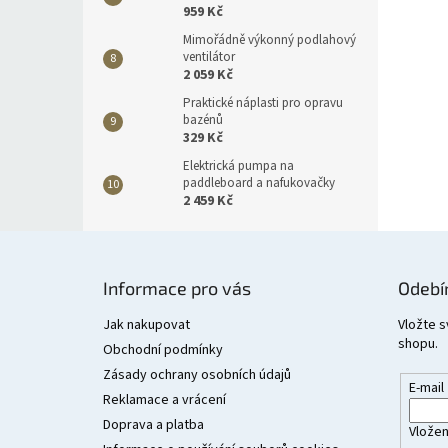
959 Kč
Mimořádně výkonný podlahový
ventilátor
2 059 Kč
Praktické náplasti pro opravu
bazénů
329 Kč
Elektrická pumpa na
paddleboard a nafukovačky
2 459 Kč
Z
á
Informace pro vás
Odebí
p
a
Jak nakupovat
Vložte s
shopu.
t
Obchodní podmínky
í
Zásady ochrany osobních údajů
E-mail
Reklamace a vrácení
Doprava a platba
Vložen