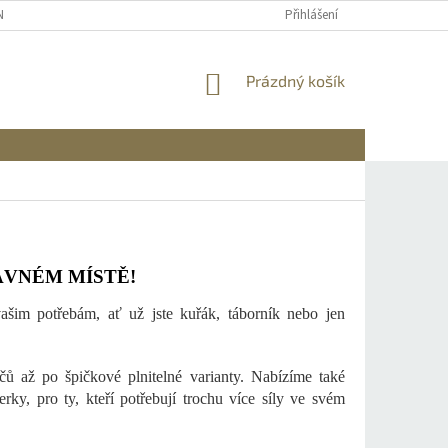
NÍCH ÚDAJŮ
REKLAMACE A VRÁCENÍ
DOPRAVA A PLATBA
Přihlášení
INFO
NÁKUPNÍ
Prázdný košík
KOŠÍK
ÁVNÉM MÍSTĚ!
ašim potřebám, ať už jste kuřák, táborník nebo jen
ů až po špičkové plnitelné varianty. Nabízíme také
rky, pro ty, kteří potřebují trochu více síly ve svém