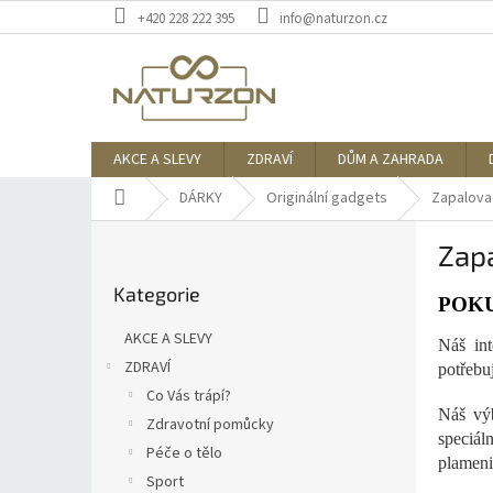
Přejít
+420 228 222 395
info@naturzon.cz
na
obsah
AKCE A SLEVY
ZDRAVÍ
DŮM A ZAHRADA
Domů
DÁRKY
Originální gadgets
Zapalova
P
Zap
o
Přeskočit
s
Kategorie
kategorie
t
POKU
r
AKCE A SLEVY
Náš int
a
ZDRAVÍ
potřebu
n
Co Vás trápí?
n
Náš výb
í
Zdravotní pomůcky
speciál
p
Péče o tělo
plameni
a
Sport