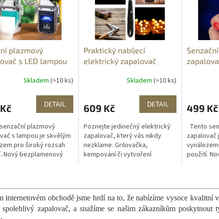
tní plazmový
Praktický nabíjecí
Senzační
lovač s LED lampou
elektrický zapalovač
zapalova
Skladem
(>10 ks)
Skladem
(>10 ks)
DETAIL
DETAIL
 Kč
609 Kč
499 Kč
senzační plazmový
Poznejte jedinečný elektrický
Tento sen
vač s lampou je skvělým
zapalovač, který vás nikdy
zapalovač 
zem pro široký rozsah
nezklame. Grilovačka,
vynálezem 
í. Nový bezplamenový
kempování či vytvoření
použití. N
ický zapalovač nahradí
romantické atmosféry ve
elektrický
ké benzinové a plynové.
vašem obývacím pokoji bude
klasické b
O
čný...
díky němu hračka....
Jedinečný z
v
l
 internetovém obchodě jsme hrdí na to, že nabízíme vysoce kvalitní vý
á
 spolehlivý zapalovač, a snažíme se našim zákazníkům poskytnout ty
d