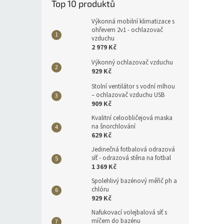
Top 10 produktů
Výkonná mobilní klimatizace s
ohřevem 2v1 - ochlazovač
vzduchu
2 979 Kč
Výkonný ochlazovač vzduchu
929 Kč
Stolní ventilátor s vodní mlhou
– ochlazovač vzduchu USB
909 Kč
Kvalitní celoobličejová maska
na šnorchlování
629 Kč
Jedinečná fotbalová odrazová
síť - odrazová stěna na fotbal
1 369 Kč
Spolehlivý bazénový měřič ph a
chlóru
929 Kč
Nafukovací volejbalová síť s
míčem do bazénu