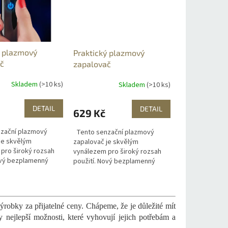
 plazmový
Praktický plazmový
č
zapalovač
Skladem
(>10 ks)
Skladem
(>10 ks)
DETAIL
DETAIL
629 Kč
zační plazmový
Tento senzační plazmový
je skvělým
zapalovač je skvělým
pro široký rozsah
vynálezem pro široký rozsah
ový bezplamenný
použití. Nový bezplamenný
 zapalovač nahradí
elektrický zapalovač nahradí
enzinové a plynové.
klasické benzinové a plynové.
droj...
Jedinečný zdroj...
robky za přijatelné ceny. Chápeme, že je důležité mít
 nejlepší možnosti, které vyhovují jejich potřebám a