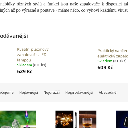
abídky různých stylů a funkcí jsou naše zapalovače k dispozici ta
ných až po výrazné a poutavé - máme něco, co vyhoví každému vkusu
odávanější
Kvalitní plazmový
Praktický nabíjec
zapalovač s LED
elektrický zapal
lampou
Skladem
(>10 ks)
Skladem
(>10 ks)
609 Kč
629 Kč
učujeme
Nejlevnější
Nejdražší
Nejprodávanější
Abecedně