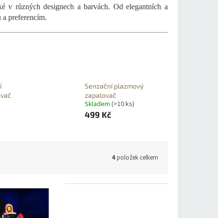
ké v různých designech a barvách. Od elegantních a
 a preferencím.
í
Senzační plazmový
ovač
zapalovač
Skladem
(>10 ks)
499 Kč
4
položek celkem