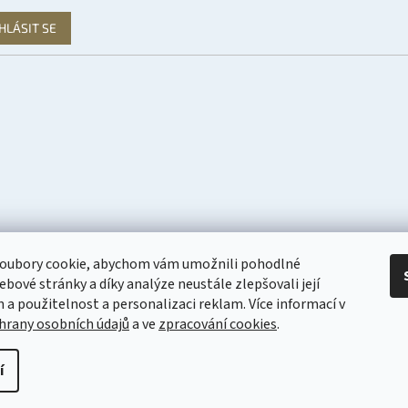
HLÁSIT SE
oubory cookie, abychom vám umožnili pohodlné
ebové stránky a díky analýze neustále zlepšovali její
n a použitelnost a personalizaci reklam. Více informací v
hrany osobních údajů
a ve
zpracování cookies
.
pravit nastavení cookies
í