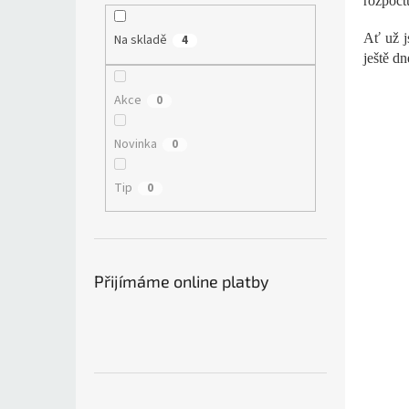
rozpočt
Ať už j
Na skladě
4
ještě dn
Akce
0
Novinka
0
Tip
0
Přijímáme online platby