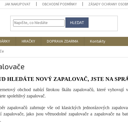
JAK NAKUPOVAT
OBCHODNÍ PODMÍNKY
ZÁSADY OCHRANY OSOB
HLEDAT
DÁRKY
HRAČKY
DOPRAVA ZDARMA
Kontakty
če
alovače
D HLEDÁTE NOVÝ ZAPALOVAČ, JSTE NA SPR
ernetový obchod nabízí širokou škálu zapalovačů, které vyhovují v
jete spolehlivý zapalovač.
ěr zapalovačů zahrnuje vše od klasických jednorázových zapalovač
ní zapalovače, jako jsou větruodolné zapalovače a zapalovače na bate
.