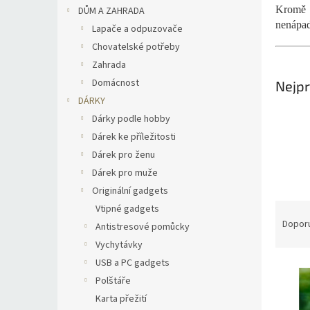
n
Kromě n
DŮM A ZAHRADA
e
nenápad
Lapače a odpuzovače
l
Chovatelské potřeby
Zahrada
Domácnost
Nejpr
DÁRKY
Dárky podle hobby
Dárek ke příležitosti
Dárek pro ženu
Dárek pro muže
Originální gadgets
Ř
Vtipné gadgets
a
Dopor
Antistresové pomůcky
z
Vychytávky
e
USB a PC gadgets
V
n
Polštáře
ý
í
p
p
Karta přežití