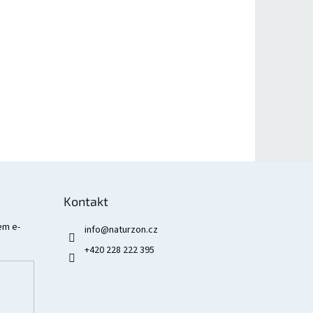
Kontakt
em e-
info
@
naturzon.cz
+420 228 222 395