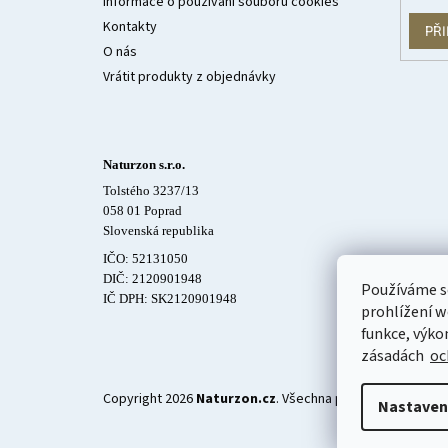
Informace o používání souborů cookies
Kontakty
PŘI
O nás
Vrátit produkty z objednávky
Naturzon s.r.o.
Tolstého 3237/13
058 01 Poprad
Slovenská republika
IČO: 52131050
DIČ: 2120901948
Používáme s
IČ DPH: SK2120901948
prohlížení w
funkce, výko
zásadách
oc
Copyright 2026
Naturzon.cz
. Všechna práva vyhrazena.
U
Nastaven