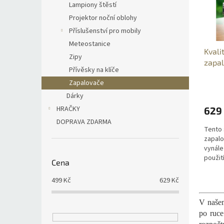
i
r
Lampiony štěstí
s
o
Projektor noční oblohy
p
d
Příslušenství pro mobily
r
u
Meteostanice
o
k
Kvali
d
Zipy
t
zapa
u
ů
Přívěsky na klíče
k
Zapalovače
t
Dárky
ů
HRAČKY
629
DOPRAVA ZDARMA
Tento 
zapalo
vynále
použit
Cena
elektr
klasic
499
Kč
629
Kč
Jedine
V našem
po ruce