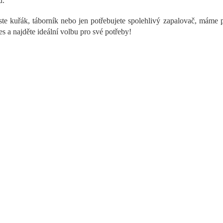
u.
a
c
ste kuřák, táborník nebo jen potřebujete spolehlivý zapalovač, máme p
í
es a najděte ideální volbu pro své potřeby!
p
r
v
k
y
v
ý
p
i
s
u