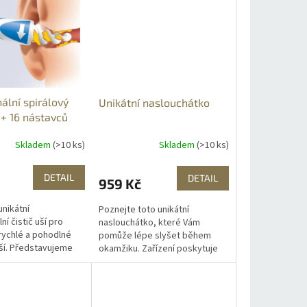
ální spirálový
Unikátní naslouchátko
í + 16 nástavců
Skladem
(>10 ks)
Skladem
(>10 ks)
DETAIL
DETAIL
959 Kč
nikátní
Poznejte toto unikátní
ní čistič uší pro
naslouchátko, které Vám
rychlé a pohodlné
pomůže lépe slyšet během
uší. Představujeme
okamžiku. Zařízení poskytuje
lepší způsob jak
maximální diskrétnost.
čistit vaše uši.
Navzdory své malé velikosti a
mto...
nízké hmotnosti...