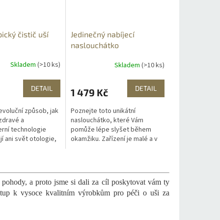
cký čistič uší
Jedinečný nabíjecí
naslouchátko
Skladem
(>10 ks)
Skladem
(>10 ks)
DETAIL
DETAIL
1 479 Kč
voluční způsob, jak
Poznejte toto unikátní
 zdravé a
naslouchátko, které Vám
erní technologie
pomůže lépe slyšet během
 ani svět otologie,
okamžiku. Zařízení je malé a v
e využívat jejích
tělové barvě což poskytuje
ohodlí domova.
maximální diskrétnost.
ký...
Navzdory své malé...
pohody, a proto jsme si dali za cíl poskytovat vám ty
ístup k vysoce kvalitním výrobkům pro péči o uši za