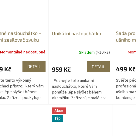
né naslouchátko -
Sada pro
Unikátní naslouchátko
í zesilovač zvuku
ušního 
Momentálně nedostupné
Mom
Skladem
(>10 ks)
DETAIL
DETAIL
9 Kč
499 Kč
959 Kč
te tento výkonný
Svěřte péči
Poznejte toto unikátní
chací přístroj, který Vám
profesionál
naslouchátko, které Vám
e lépe slyšet během
ušního maz
pomůže lépe slyšet během
ku. Zařízení poskytuje
kombinuje
okamžiku. Zařízení je malé a v
lní diskrétnost.
ultrazvukov
tělové barvě což poskytuje
ry své malé velikosti a
jemných si
maximální diskrétnost.
Akce
hmotnosti...
Díky modern
Navzdory své malé...
Tip