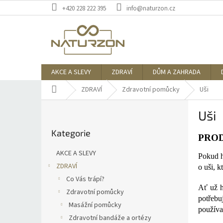
Přejít
+420 228 222 395
info@naturzon.cz
na
obsah
AKCE A SLEVY
ZDRAVÍ
DŮM A ZAHRADA
Domů
ZDRAVÍ
Zdravotní pomůcky
Uši
P
Uši
o
Přeskočit
s
Kategorie
kategorie
t
PROD
r
AKCE A SLEVY
Pokud h
a
ZDRAVÍ
o uši, 
n
Co Vás trápí?
n
Ať už h
í
Zdravotní pomůcky
potřebu
p
Masážní pomůcky
používa
a
Zdravotní bandáže a ortézy