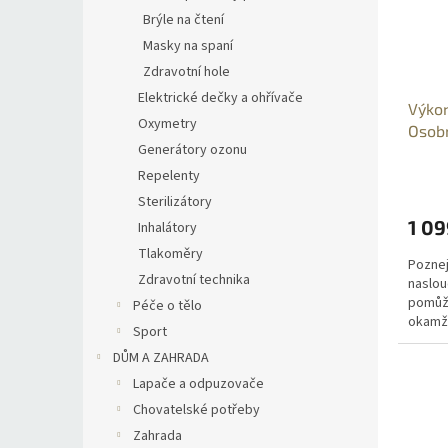
Brýle na čtení
Masky na spaní
Zdravotní hole
Elektrické dečky a ohřívače
Výkon
Oxymetry
Osobn
Generátory ozonu
Repelenty
Sterilizátory
1 09
Inhalátory
Tlakoměry
Poznej
Zdravotní technika
naslou
pomůž
Péče o tělo
okamži
Sport
maximá
DŮM A ZAHRADA
Navzdo
nízké 
Lapače a odpuzovače
Chovatelské potřeby
Zahrada