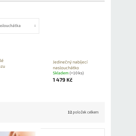
aslouchátka
lé
Jedinečný nabíjecí
azu
naslouchátko
Skladem
(>10 ks)
1 479 Kč
12
položek celkem