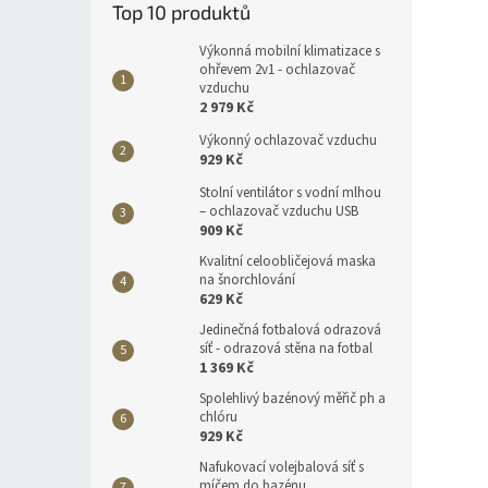
Top 10 produktů
Výkonná mobilní klimatizace s
ohřevem 2v1 - ochlazovač
vzduchu
2 979 Kč
Výkonný ochlazovač vzduchu
929 Kč
Stolní ventilátor s vodní mlhou
– ochlazovač vzduchu USB
909 Kč
Kvalitní celoobličejová maska
na šnorchlování
629 Kč
Jedinečná fotbalová odrazová
síť - odrazová stěna na fotbal
1 369 Kč
Spolehlivý bazénový měřič ph a
chlóru
929 Kč
Nafukovací volejbalová síť s
míčem do bazénu