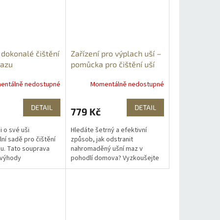
 dokonalé čištění
Zařízení pro výplach uší –
mazu
pomůcka pro čištění uší
entálně nedostupné
Momentálně nedostupné
DETAIL
DETAIL
779 Kč
 o své uši
Hledáte šetrný a efektivní
ní sadě pro čištění
způsob, jak odstranit
u. Tato souprava
nahromaděný ušní maz v
 výhody
pohodlí domova? Vyzkoušejte
ých vibrací a
toto moderní zařízení pro
likonových nástavců.
výplach uší. Čistič uší je
í...
navržen tak, aby...