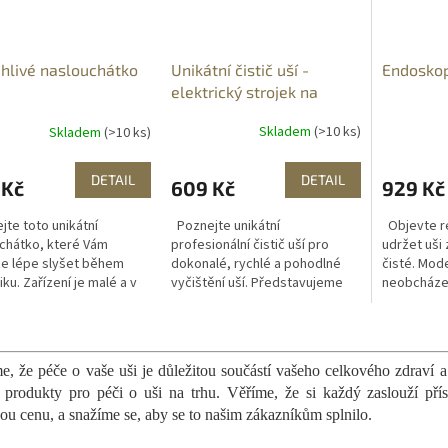
Unikátní čistič uší -
Endoskopi
hlivé naslouchátko
elektrický strojek na
čištění uší
Skladem
(>10 ks)
Skladem
(>10 ks)
DETAIL
DETAIL
609 Kč
929 Kč
 Kč
Poznejte unikátní
Objevte re
te toto unikátní
profesionální čistič uší pro
udržet uši
chátko, které Vám
dokonalé, rychlé a pohodlné
čisté. Mod
e lépe slyšet během
vyčištění uší. Představujeme
neobcházejí
ku. Zařízení je malé a v
vám nový, lepší způsob jak
a tak můžet
 barvě což poskytuje
dokonale vyčistit vaše uši.
výhod iv p
lní diskrétnost.
O
Čištění s...
Endoskopic
ry své malé...
v
l
, že péče o vaše uši je důležitou součástí vašeho celkového zdraví a 
á
í produkty pro péči o uši na trhu. Věříme, že si každý zaslouží př
d
ou cenu, a snažíme se, aby se to našim zákazníkům splnilo.
a
c