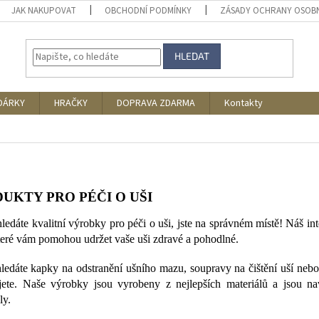
JAK NAKUPOVAT
OBCHODNÍ PODMÍNKY
ZÁSADY OCHRANY OSOB
HLEDAT
DÁRKY
HRAČKY
DOPRAVA ZDARMA
Kontakty
UKTY PRO PÉČI O UŠI
ledáte kvalitní výrobky pro péči o uši, jste na správném místě! Náš i
které vám pomohou udržet vaše uši zdravé a pohodlné.
ledáte kapky na odstranění ušního mazu, soupravy na čištění uší nebo
jete. Naše výrobky jsou vyrobeny z nejlepších materiálů a jsou n
ly.