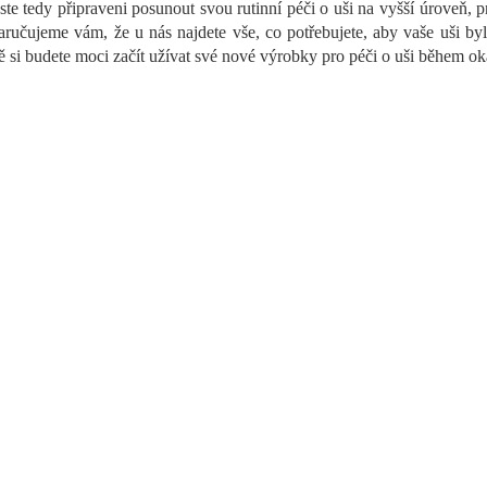
ste tedy připraveni posunout svou rutinní péči o uši na vyšší úroveň, p
í
aručujeme vám, že u nás najdete vše, co potřebujete, aby vaše uši byl
p
r
ě si budete moci začít užívat své nové výrobky pro péči o uši během o
v
k
y
v
ý
p
i
s
u