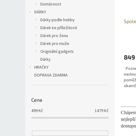
Domácnost
DÁRKY
Dárky podle hobby
Spole
Dárek ke příležitosti
Dárek pro ženu
Dárek pro muže
Originální gadgets
849
Dárky
HRAČKY
Poznej
naslou
DOPRAVA ZDARMA
pomůž
okamži
tělové
maximá
Cena
Navzdo
499
Kč
1479
Kč
Chápeme
nejlepš
dostupn