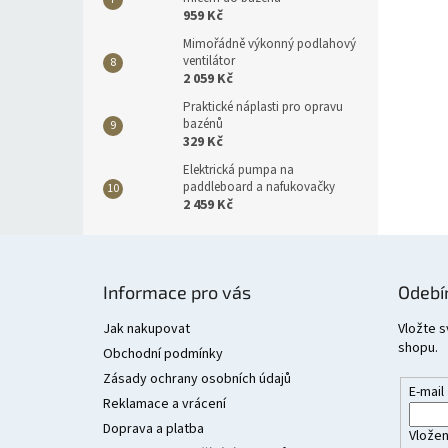
959 Kč
Mimořádně výkonný podlahový
ventilátor
2 059 Kč
Praktické náplasti pro opravu
bazénů
329 Kč
Elektrická pumpa na
paddleboard a nafukovačky
2 459 Kč
Z
á
Informace pro vás
Odebí
p
a
Jak nakupovat
Vložte s
shopu.
t
Obchodní podmínky
í
Zásady ochrany osobních údajů
E-mail
Reklamace a vrácení
Doprava a platba
Vložen