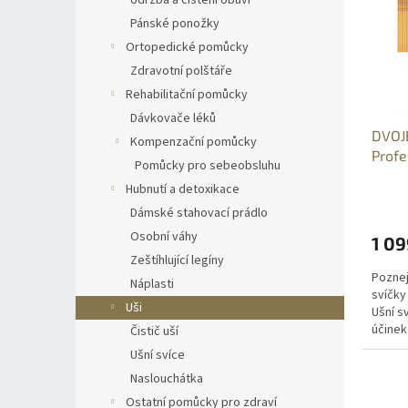
Údržba a čištění obuvi
ý
í
Pánské ponožky
p
p
i
r
Ortopedické pomůcky
s
o
Zdravotní polštáře
p
d
Rehabilitační pomůcky
r
u
Dávkovače léků
o
k
DVOJ
Kompenzační pomůcky
d
t
Profe
u
Pomůcky pro sebeobsluhu
ů
40ks
k
Hubnutí a detoxikace
t
Dámské stahovací prádlo
ů
Osobní váhy
1 09
Zeštíhlující legíny
Poznej
Náplasti
svíčky
Uši
Ušní s
účinek
Čistič uší
hlavy,
Ušní svíce
uších,
Naslouchátka
Ostatní pomůcky pro zdraví