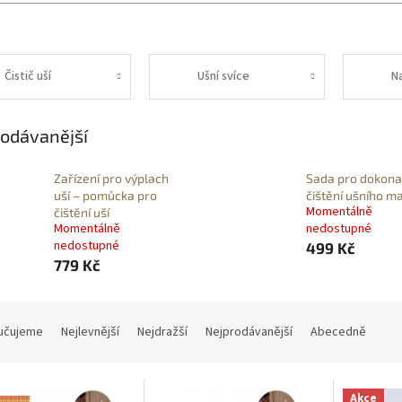
Čistič uší
Ušní svíce
N
odávanější
Zařízení pro výplach
Sada pro dokona
uší – pomůcka pro
čištění ušního m
Momentálně
čištění uší
Momentálně
nedostupné
nedostupné
499 Kč
779 Kč
učujeme
Nejlevnější
Nejdražší
Nejprodávanější
Abecedně
Akce