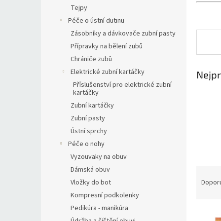
n
Tejpy
e
Péče o ústní dutinu
l
Zásobníky a dávkovače zubní pasty
Přípravky na bělení zubů
Chrániče zubů
Elektrické zubní kartáčky
Nejpr
Příslušenství pro elektrické zubní
kartáčky
Zubní kartáčky
Zubní pasty
Ústní sprchy
Péče o nohy
Vyzouvaky na obuv
Dámská obuv
Ř
a
Vložky do bot
Dopor
z
Kompresní podkolenky
e
Pedikúra - manikúra
V
n