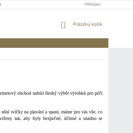
NÍCH ÚDAJŮ
REKLAMACE A VRÁCENÍ
DOPRAVA A PLATBA
Přihlášení
INFO
NÁKUPNÍ
Prázdný košík
KOŠÍK
nternetový obchod nabízí široký výběr výrobků pro péči
 ušní svíčky na plavání a spaní, máme pro vás vše, co
avrženy tak, aby byly bezpečné, účinné a snadno se