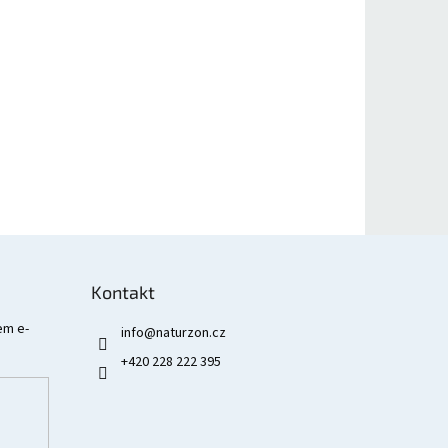
Kontakt
em e-
info
@
naturzon.cz
+420 228 222 395