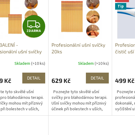
Tip
Z
ZDARMA
D
BALENÍ -
Profesionální ušní svíčky
Profesion
A
sionální ušní svíčky
20ks
čistič uš
R
Skladem
(>10 ks)
Skladem
(>10 ks)
M
DETAIL
DETAIL
9 Kč
629 Kč
499 Kč
A
te tyto skvělé ušní
Poznejte tyto skvělé ušní
Poznejte u
 pro blahodárnou terapii.
svíčky pro blahodárnou terapii.
profesionál
víčky mohou mít příznivý
Ušní svíčky mohou mít příznivý
dokonalé, 
 při bolestech v uších,
účinek při bolestech v uších,
vyčištění 
 svědění v uchu, pískání v
hlavy, svědění v uchu, pískání v
vám nový, 
 únavě, migrénách,...
uších, únavě,...
dokonale vy
Čištění s tí