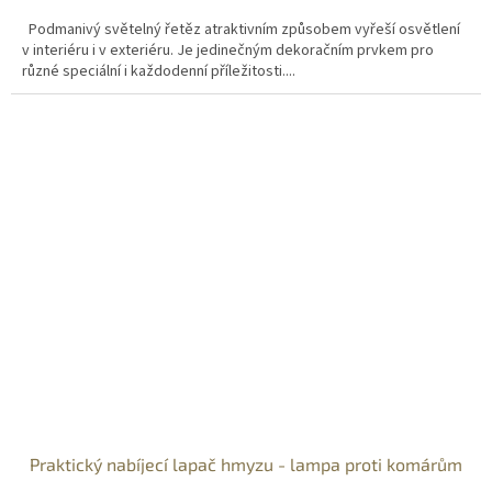
Podmanivý světelný řetěz atraktivním způsobem vyřeší osvětlení
v interiéru i v exteriéru. Je jedinečným dekoračním prvkem pro
různé speciální i každodenní příležitosti....
Praktický nabíjecí lapač hmyzu - lampa proti komárům