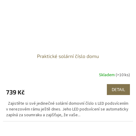
Praktické solární číslo domu
Skladem
(>10 ks)
DETAIL
739 Kč
Zajistěte si své jedinečné solární domovní číslo s LED podsvícením
v nerezovém rámu ještě dnes. Jeho LED podsvícení se automaticky
zapíná za soumraku a zajišťuje, že vaše...