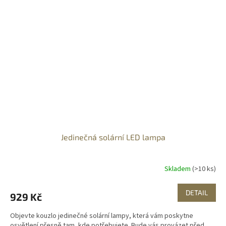
Jedinečná solární LED lampa
Skladem
(>10 ks)
DETAIL
929 Kč
Objevte kouzlo jedinečné solární lampy, která vám poskytne
osvětlení přesně tam, kde potřebujete. Bude vás provázet před