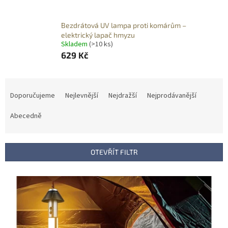
Bezdrátová UV lampa proti komárům –
elektrický lapač hmyzu
Skladem
(>10 ks)
629 Kč
Ř
a
Doporučujeme
Nejlevnější
Nejdražší
Nejprodávanější
z
e
Abecedně
n
í
p
OTEVŘÍT FILTR
r
o
V
d
ý
u
p
k
i
t
s