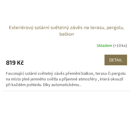
Exteriérový solární světelný závěs na terasu, pergolu,
balkon
Skladem
(>10 ks)
DETAIL
819 Kč
Fascinující solární světelný závěs přemění balkon, terasu či pergolu
na místo plné jemného světla a příjemné atmosféry , která okouzlí
při každém pohledu. Díky automatickému...