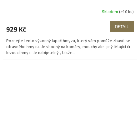
Skladem
(>10 ks)
DETAIL
929 Kč
Poznejte tento výkonný lapač hmyzu, který vám pomůže zbavit se
otravného hmyzu. Je vhodný na komáry, mouchy ale i jiný létající či
lezoucí hmyz. Je nabíjetelný , takže...