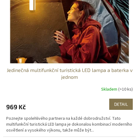
ů
p
r
o
d
u
k
t
ů
Jedinečná multifunkční turistická LED lampa a baterka v
jednom
Skladem
(>10 ks)
DETAIL
969 Kč
Poznejte spolehlivého partnera na každé dobrodružství. Tato
multifunkční turistická LED lampa je dokonalou kombinací moderního
osvětlení a vysokého výkonu, takže může být...