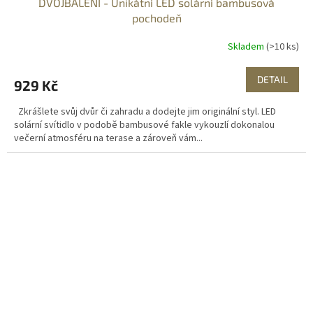
DVOJBALENÍ - Unikátní LED solární bambusová
pochodeň
Skladem
(>10 ks)
DETAIL
929 Kč
Zkrášlete svůj dvůr či zahradu a dodejte jim originální styl. LED
solární svítidlo v podobě bambusové fakle vykouzlí dokonalou
večerní atmosféru na terase a zároveň vám...