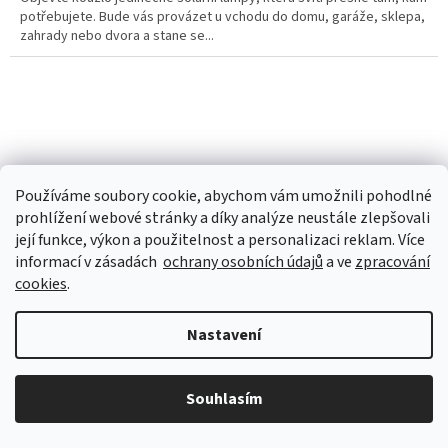
potřebujete. Bude vás provázet u vchodu do domu, garáže, sklepa,
zahrady nebo dvora a stane se...
Používáme soubory cookie, abychom vám umožnili pohodlné
prohlížení webové stránky a díky analýze neustále zlepšovali
její funkce, výkon a použitelnost a personalizaci reklam. Více
informací v zásadách
ochrany osobních údajů
a ve
zpracování
cookies
.
Nastavení
Dekorativní solární girlanda
Souhlasím