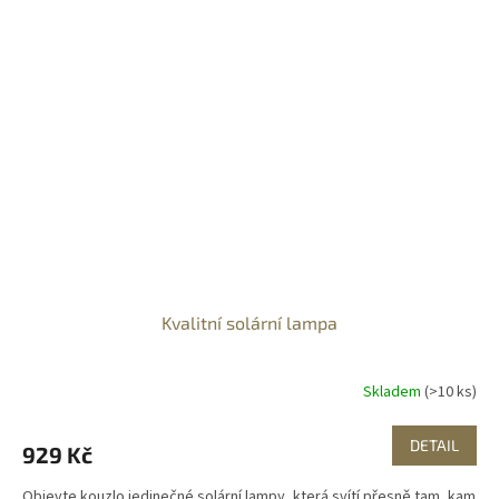
Kvalitní solární lampa
Skladem
(>10 ks)
DETAIL
929 Kč
Objevte kouzlo jedinečné solární lampy, která svítí přesně tam, kam