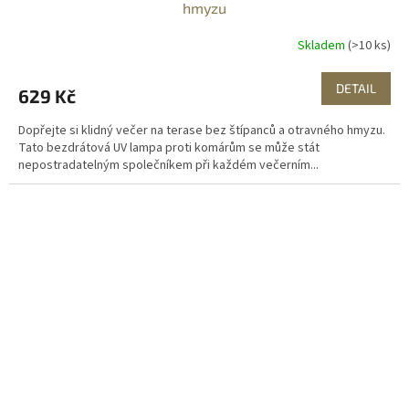
hmyzu
Skladem
(>10 ks)
DETAIL
629 Kč
Dopřejte si klidný večer na terase bez štípanců a otravného hmyzu.
Tato bezdrátová UV lampa proti komárům se může stát
nepostradatelným společníkem při každém večerním...