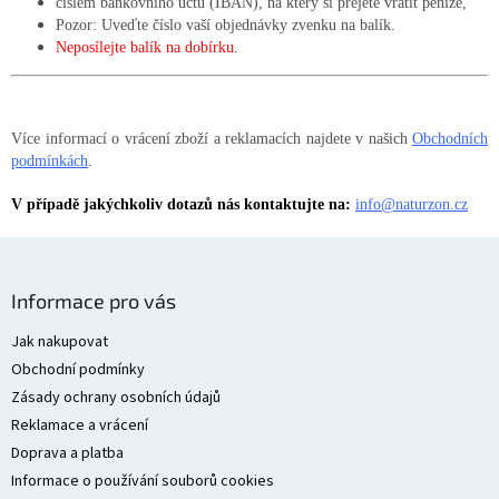
číslem bankovního účtu (IBAN), na který si přejete vrátit peníze,
Pozor: Uveďte číslo vaší objednávky zvenku na balík.
Neposílejte balík na dobírku.
Více informací o vrácení zboží a reklamacích najdete v našich
Obchodních
podmínkách
.
V případě jakýchkoliv dotazů nás kontaktujte na:
info@naturzon.cz
Z
á
Informace pro vás
p
a
Jak nakupovat
t
Obchodní podmínky
í
Zásady ochrany osobních údajů
Reklamace a vrácení
Doprava a platba
Informace o používání souborů cookies