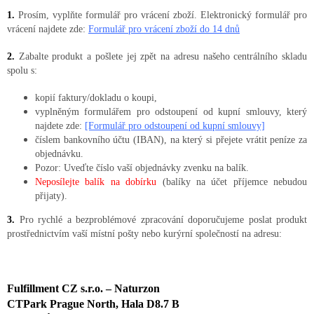
1.
Prosím, vyplňte formulář pro vrácení zboží. Elektronický formulář pro
vrácení najdete zde:
Formulář pro vrácení zboží do 14 dnů
2.
Zabalte produkt a pošlete jej zpět na adresu našeho centrálního skladu
spolu s:
kopií faktury/dokladu o koupi,
vyplněným formulářem pro odstoupení od kupní smlouvy, který
najdete zde:
[Formulář pro odstoupení od kupní smlouvy]
číslem bankovního účtu (IBAN), na který si přejete vrátit peníze za
objednávku.
Pozor: Uveďte číslo vaší objednávky zvenku na balík.
Neposílejte balík na dobírku
(balíky na účet příjemce nebudou
přijaty).
3.
Pro rychlé a bezproblémové zpracování doporučujeme poslat produkt
prostřednictvím vaší místní pošty nebo kurýrní společností na adresu:
Fulfillment CZ s.r.o. – Naturzon
CTPark Prague North, Hala D8.7 B