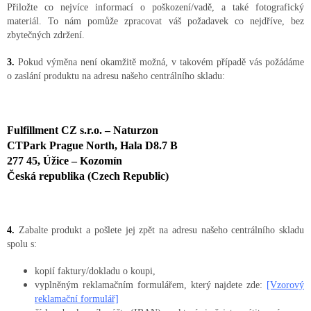
Přiložte co nejvíce informací o poškození/vadě, a také fotografický
materiál. To nám pomůže zpracovat váš požadavek co nejdříve, bez
zbytečných zdržení.
3.
Pokud výměna není okamžitě možná, v takovém případě vás požádáme
o zaslání produktu na adresu našeho centrálního skladu:
Fulfillment CZ s.r.o. – Naturzon
CTPark Prague North, Hala D8.7 B
277 45, Úžice – Kozomín
Česká republika (Czech Republic)
4.
Zabalte produkt a pošlete jej zpět na adresu našeho centrálního skladu
spolu s:
kopií faktury/dokladu o koupi,
vyplněným reklamačním formulářem, který najdete zde:
[Vzorový
reklamační formulář]