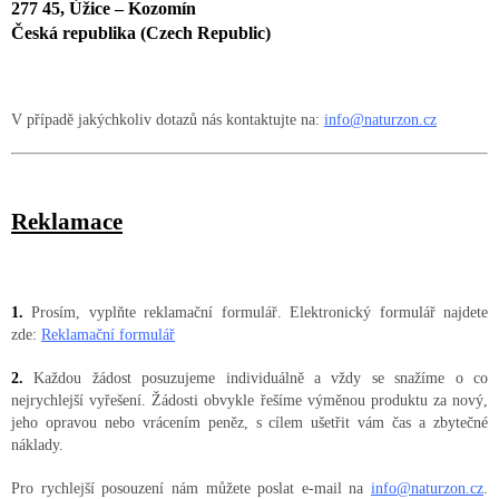
277 45, Úžice – Kozomín
Česká republika (Czech Republic)
V případě jakýchkoliv dotazů nás kontaktujte na:
info@naturzon.cz
Reklamace
1.
Prosím, vyplňte reklamační formulář. Elektronický formulář najdete
zde:
Reklamační formulář
2.
Každou žádost posuzujeme individuálně a vždy se snažíme o co
nejrychlejší vyřešení. Žádosti obvykle řešíme výměnou produktu za nový,
jeho opravou nebo vrácením peněz, s cílem ušetřit vám čas a zbytečné
náklady.
Pro rychlejší posouzení nám můžete poslat e-mail na
info@naturzon.cz
.