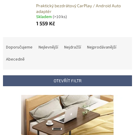
Praktický bezdrátový CarPlay / Android Auto
adaptér
Skladem
(>10 ks)
1 559 Kč
Ř
a
Doporučujeme
Nejlevnější
Nejdražší
Nejprodávanější
z
e
Abecedně
n
í
p
OTEVŘÍT FILTR
r
o
V
d
ý
u
p
k
i
t
s
ů
p
r