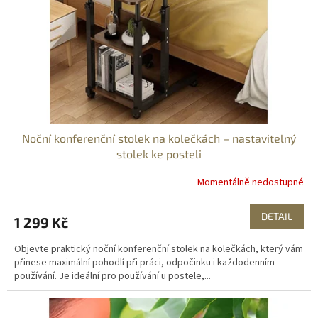
o
d
u
k
t
ů
Noční konferenční stolek na kolečkách – nastavitelný
stolek ke posteli
Momentálně nedostupné
DETAIL
1 299 Kč
Objevte praktický noční konferenční stolek na kolečkách, který vám
přinese maximální pohodlí při práci, odpočinku i každodenním
používání. Je ideální pro používání u postele,...