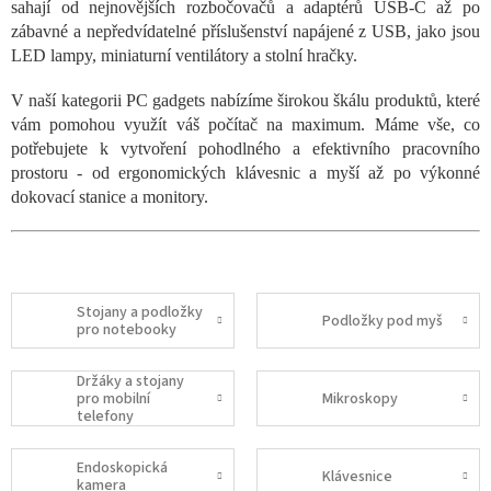
sahají od nejnovějších rozbočovačů a adaptérů USB-C až po
zábavné a nepředvídatelné příslušenství napájené z USB, jako jsou
LED lampy, miniaturní ventilátory a stolní hračky.
V naší kategorii PC gadgets nabízíme širokou škálu produktů, které
vám pomohou využít váš počítač na maximum. Máme vše, co
potřebujete k vytvoření pohodlného a efektivního pracovního
prostoru - od ergonomických klávesnic a myší až po výkonné
dokovací stanice a monitory.
Stojany a podložky
Podložky pod myš
pro notebooky
Držáky a stojany
pro mobilní
Mikroskopy
telefony
Endoskopická
Klávesnice
kamera