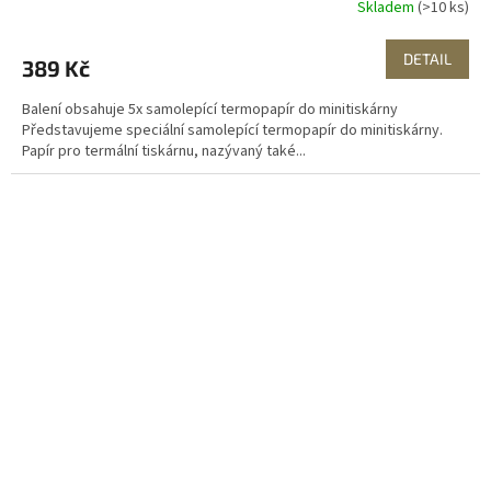
Skladem
(>10 ks)
DETAIL
389 Kč
Balení obsahuje 5x samolepící termopapír do minitiskárny
Představujeme speciální samolepící termopapír do minitiskárny.
Papír pro termální tiskárnu, nazývaný také...