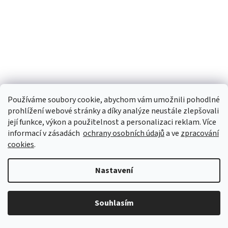
Používáme soubory cookie, abychom vám umožnili pohodlné
prohlížení webové stránky a díky analýze neustále zlepšovali
její funkce, výkon a použitelnost a personalizaci reklam. Více
Perfektní pouzdro na tablet s bezdrátovou klávesnicí
informací v zásadách
ochrany osobních údajů
a ve
zpracování
cookies
.
Momentálně nedostupné
Nastavení
DETAIL
659 Kč
Souhlasím
Vyzkoušejte praktické pouzdro – obal na tablet s klávesnicí a
ochraňte svůj tablet před poškozením. Navíc získáte perfektní