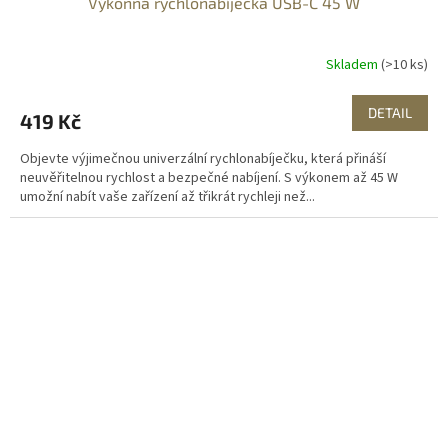
Výkonná rychlonabíječka USB-C 45 W
Skladem
(>10 ks)
DETAIL
419 Kč
Objevte výjimečnou univerzální rychlonabíječku, která přináší
neuvěřitelnou rychlost a bezpečné nabíjení. S výkonem až 45 W
umožní nabít vaše zařízení až třikrát rychleji než...