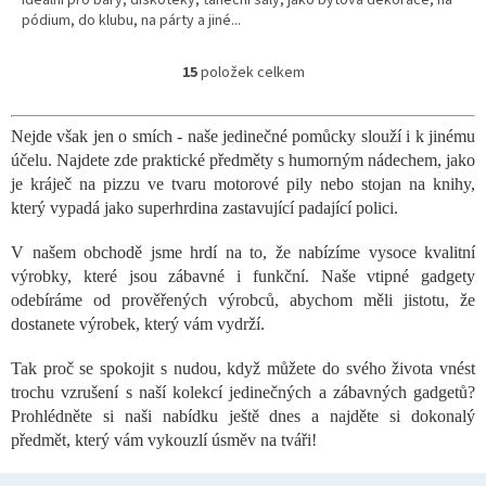
pódium, do klubu, na párty a jiné...
15
položek celkem
O
v
l
Nejde však jen o smích - naše jedinečné pomůcky slouží i k jinému
á
účelu. Najdete zde praktické předměty s humorným nádechem, jako
d
a
je kráječ na pizzu ve tvaru motorové pily nebo stojan na knihy,
c
který vypadá jako superhrdina zastavující padající polici.
í
p
V našem obchodě jsme hrdí na to, že nabízíme vysoce kvalitní
r
výrobky, které jsou zábavné i funkční. Naše vtipné gadgety
v
odebíráme od prověřených výrobců, abychom měli jistotu, že
k
dostanete výrobek, který vám vydrží.
y
v
ý
Tak proč se spokojit s nudou, když můžete do svého života vnést
p
trochu vzrušení s naší kolekcí jedinečných a zábavných gadgetů?
i
Prohlédněte si naši nabídku ještě dnes a najděte si dokonalý
s
předmět, který vám vykouzlí úsměv na tváři!
u