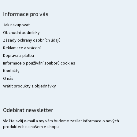
Z
á
Informace pro vás
p
a
Jak nakupovat
t
Obchodní podmínky
í
Zásady ochrany osobních údajů
Reklamace a vrácení
Doprava a platba
Informace o používání souborů cookies
Kontakty
O nás
Vrátit produkty z objednávky
Odebírat newsletter
Vložte svůj e-mail a my vám budeme zasílat informace o nových
produktech na našem e-shopu.