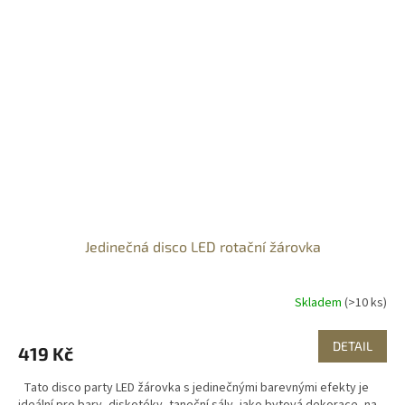
Jedinečná disco LED rotační žárovka
Skladem
(>10 ks)
DETAIL
419 Kč
Tato disco party LED žárovka s jedinečnými barevnými efekty je
ideální pro bary, diskotéky, taneční sály, jako bytová dekorace, na