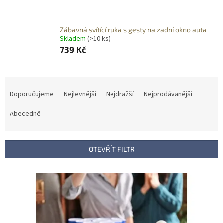
Zábavná svítící ruka s gesty na zadní okno auta
Skladem
(>10 ks)
739 Kč
Ř
a
Doporučujeme
Nejlevnější
Nejdražší
Nejprodávanější
z
e
Abecedně
n
í
p
OTEVŘÍT FILTR
r
o
V
d
ý
u
p
k
i
t
s