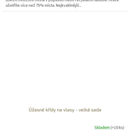
ušetřit množství místa v popelnici nebo recyklační nádobě. Hravě
ušetříte více než 75% místa. Nejkvalitnější...
Úžasné křídy na vlasy - velká sada
Skladem
(>10 ks)