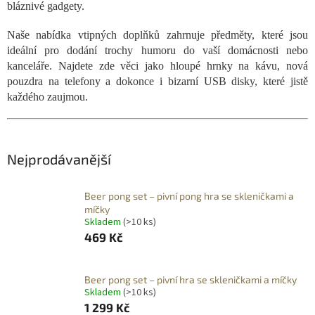
bláznivé gadgety.
Naše nabídka vtipných doplňků zahrnuje předměty, které jsou
ideální pro dodání trochy humoru do vaší domácnosti nebo
kanceláře. Najdete zde věci jako hloupé hrnky na kávu, nová
pouzdra na telefony a dokonce i bizarní USB disky, které jistě
každého zaujmou.
Nejprodávanější
Beer pong set – pivní pong hra se skleničkami a
míčky
Skladem
(>10 ks)
469 Kč
Beer pong set – pivní hra se skleničkami a míčky
Skladem
(>10 ks)
1 299 Kč