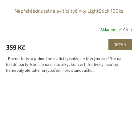
Nepřehlédnutelné svítící tyčinky LightStick 100ks
Skladem
(>10 ks)
DETAIL
359 Kč
Poznejte tyto jedinečné svítící tyčinky, se kterými zazáříte na
každé párty. Hodí se na diskotéky, koncert, festivaly, svatby,
karnevaly ale také na rybaření, lov, stanovačku...