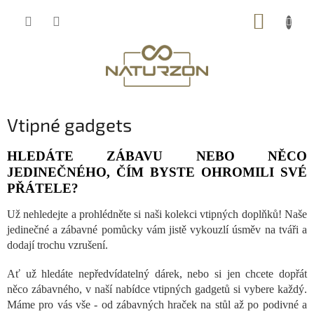
Přejít
NÁKUP
na
obsah
KOŠÍK
Vtipné gadgets
HLEDÁTE ZÁBAVU NEBO NĚCO
JEDINEČNÉHO, ČÍM BYSTE OHROMILI SVÉ
PŘÁTELE?
Už nehledejte a prohlédněte si naši kolekci vtipných doplňků! Naše
jedinečné a zábavné pomůcky vám jistě vykouzlí úsměv na tváři a
dodají trochu vzrušení.
Ať už hledáte nepředvídatelný dárek, nebo si jen chcete dopřát
něco zábavného, v naší nabídce vtipných gadgetů si vybere každý.
Máme pro vás vše - od zábavných hraček na stůl až po podivné a