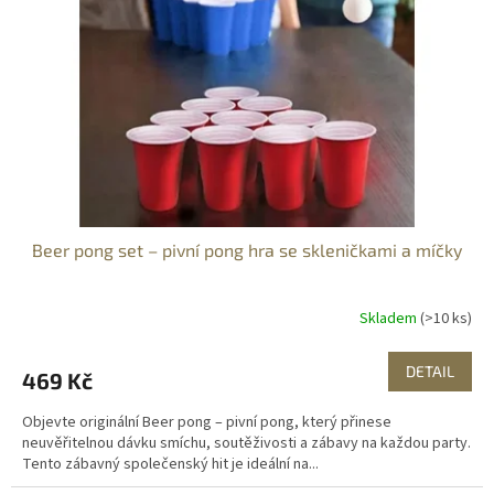
ů
p
r
o
d
u
k
t
ů
Beer pong set – pivní pong hra se skleničkami a míčky
Skladem
(>10 ks)
DETAIL
469 Kč
Objevte originální Beer pong – pivní pong, který přinese
neuvěřitelnou dávku smíchu, soutěživosti a zábavy na každou party.
Tento zábavný společenský hit je ideální na...