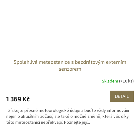
Spolehlivá meteostanice s bezdrátovým externím
senzorem
Skladem
(>10 ks)
DETAIL
1 369 Kč
Získejte přesné meteorologické údaje a buďte vždy informováni
nejen o aktuálním počasí, ale také o možné změně, která vás díky
této meteostanici nepřekvapí. Poznejte její...