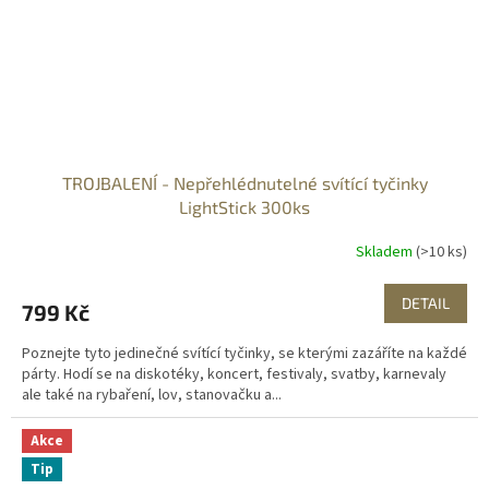
TROJBALENÍ - Nepřehlédnutelné svítící tyčinky
LightStick 300ks
Skladem
(>10 ks)
DETAIL
799 Kč
Poznejte tyto jedinečné svítící tyčinky, se kterými zazáříte na každé
párty. Hodí se na diskotéky, koncert, festivaly, svatby, karnevaly
ale také na rybaření, lov, stanovačku a...
Akce
Tip