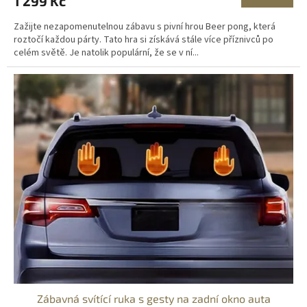
1 299 Kč
Zažijte nezapomenutelnou zábavu s pivní hrou Beer pong, která
roztočí každou párty. Tato hra si získává stále více příznivců po
celém světě. Je natolik populární, že se v ní...
Zábavná svítící ruka s gesty na zadní okno auta