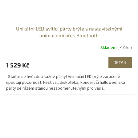
Unikátní LED svítící párty brýle s nastavitelnými
animacemi přes Bluetooth
Skladem
(>10 ks)
DETAIL
1 529 Kč
Staňte se hvězdou každé párty! Animační LED brýle zaručeně
upoutají pozornost. Festival, diskotéka, koncert či halloweenska
párty se rázem stanou nezapomenutelnými pro vás i...