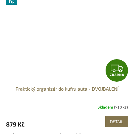
Tip
Z
ZDARMA
D
Praktický organizér do kufru auta - DVOJBALENÍ
A
R
Skladem
(>10 ks)
M
DETAIL
879 Kč
A