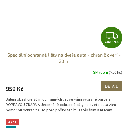
Z
ZDARMA
D
Speciální ochranné lišty na dveře auta - chránič dverí -
A
20 m
R
Skladem
(>10 ks)
M
DETAIL
959 Kč
A
Balení obsahuje 20 m ochranných lišt ve vámi vybrané barvě s
DOPRAVOU ZDARMA Jedinečné ochranné lišty na dveře auta vám
pomohou ochránit auto před poškozením, zatékáním a hlukem...
Akce