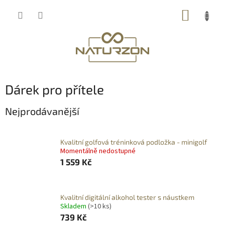
Přejít
NÁKUP
na
obsah
KOŠÍK
Dárek pro přítele
Nejprodávanější
Kvalitní golfová tréninková podložka - minigolf
Momentálně nedostupné
1 559 Kč
Kvalitní digitální alkohol tester s náustkem
Skladem
(>10 ks)
739 Kč