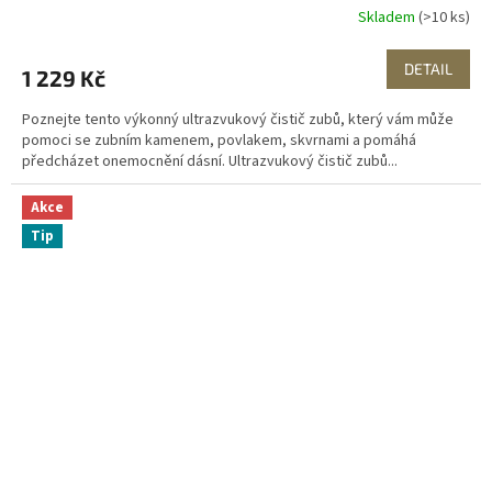
R
Skladem
(>10 ks)
M
DETAIL
1 229 Kč
A
Poznejte tento výkonný ultrazvukový čistič zubů, který vám může
pomoci se zubním kamenem, povlakem, skvrnami a pomáhá
předcházet onemocnění dásní. Ultrazvukový čistič zubů...
Akce
Tip