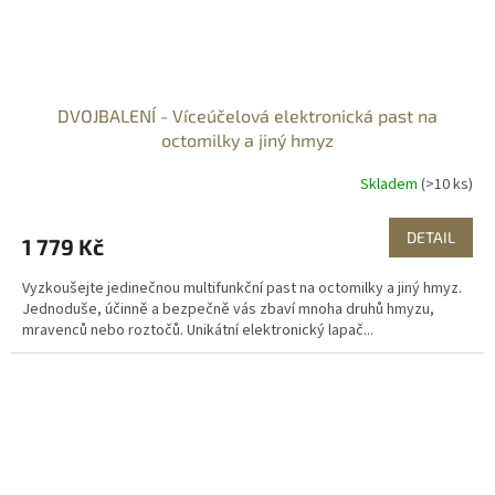
DVOJBALENÍ - Víceúčelová elektronická past na
octomilky a jiný hmyz
Skladem
(>10 ks)
DETAIL
1 779 Kč
Vyzkoušejte jedinečnou multifunkční past na octomilky a jiný hmyz.
Jednoduše, účinně a bezpečně vás zbaví mnoha druhů hmyzu,
mravenců nebo roztočů. Unikátní elektronický lapač...