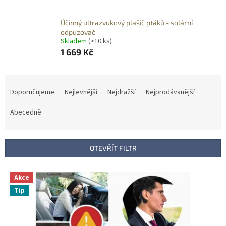
Účinný ultrazvukový plašič ptáků - solární
odpuzovač
Skladem
(>10 ks)
1 669 Kč
Ř
a
Doporučujeme
Nejlevnější
Nejdražší
Nejprodávanější
z
e
Abecedně
n
í
p
OTEVŘÍT FILTR
r
o
V
Akce
d
ý
u
Tip
p
k
i
t
s
ů