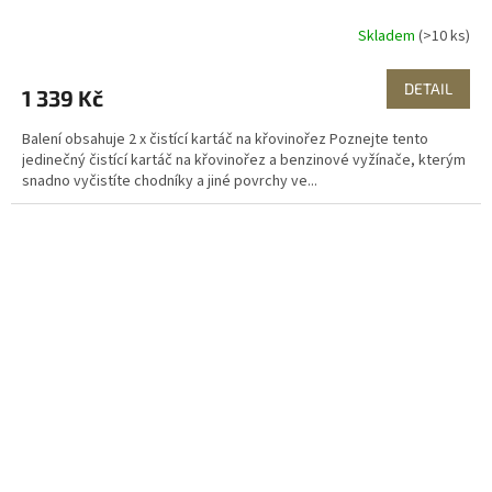
Skladem
(>10 ks)
DETAIL
1 339 Kč
Balení obsahuje 2 x čistící kartáč na křovinořez Poznejte tento
jedinečný čistící kartáč na křovinořez a benzinové vyžínače, kterým
snadno vyčistíte chodníky a jiné povrchy ve...