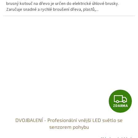
brusný kotouč na dřevo je určen do elektrické úhlové brusky.
Zaručuje snadné a rychlé broušení dřeva, plastů,...
Z
ZDARMA
D
DVOJBALENÍ - Profesionální vnější LED světlo se
A
senzorem pohybu
R