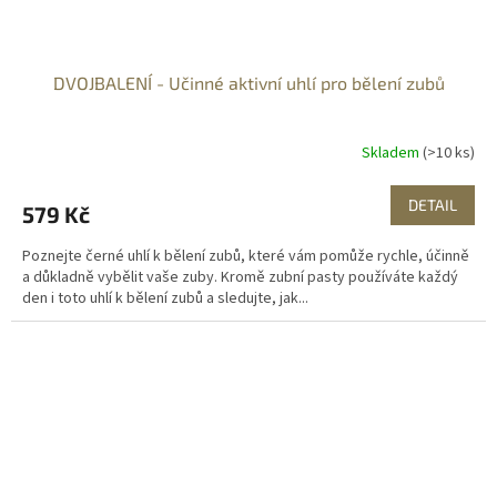
DVOJBALENÍ - Učinné aktivní uhlí pro bělení zubů
Skladem
(>10 ks)
DETAIL
579 Kč
Poznejte černé uhlí k bělení zubů, které vám pomůže rychle, účinně
a důkladně vybělit vaše zuby. Kromě zubní pasty používáte každý
den i toto uhlí k bělení zubů a sledujte, jak...