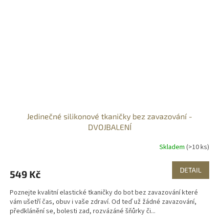
Jedinečné silikonové tkaničky bez zavazování -
DVOJBALENÍ
Skladem
(>10 ks)
DETAIL
549 Kč
Poznejte kvalitní elastické tkaničky do bot bez zavazování které
vám ušetří čas, obuv i vaše zdraví. Od teď už žádné zavazování,
předklánění se, bolesti zad, rozvázáné šňůrky či...