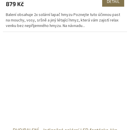
DETAIL
879 Kč
Balení obsahuje 2x solární lapač hmyzu Poznejte tuto účinnou past
na mouchy, vosy, sršně a jiný létající hmyz, která vám zajistí relax
venku bez nepříjemného hmyzu. Na návnadu...
DVOJBALENÍ - Jedinečná solární LED fontánka 4ks