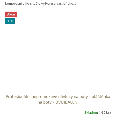
kompresní tílko skvěle vytvaruje vaši břicho,...
Akce
Tip
Profesionální nepromokavé návleky na boty - pláštěnka
na boty - DVOJBALENÍ
Skladem
(>10 ks)