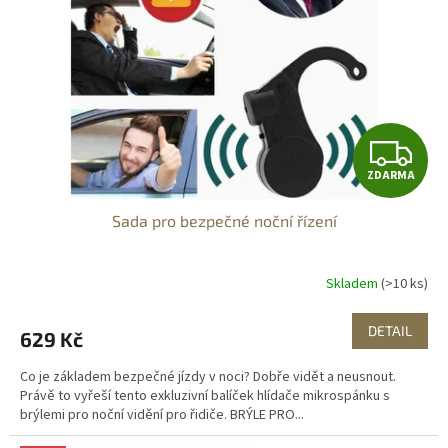
p
r
o
d
u
k
t
Z
ů
ZDARMA
D
Sada pro bezpečné noční řízení
A
R
Skladem
(>10 ks)
M
DETAIL
629 Kč
A
Co je základem bezpečné jízdy v noci? Dobře vidět a neusnout.
Právě to vyřeší tento exkluzivní balíček hlídače mikrospánku s
brýlemi pro noční vidění pro řidiče. BRÝLE PRO...