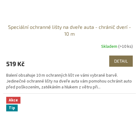
Speciální ochranné lišty na dveře auta - chránič dverí -
10 m
Skladem
(>10 ks)
DETAIL
519 Kč
Balení obsahuje 10 m ochranných lišt ve vámi vybrané barvě.
Jedinečné ochranné lišty na dveře auta vám pomohou ochránit auto
před poškozením, zatékáním a hlukem z větru při...
Akce
Tip