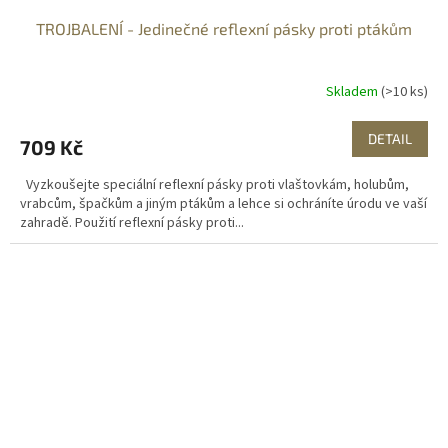
TROJBALENÍ - Jedinečné reflexní pásky proti ptákům
Skladem
(>10 ks)
DETAIL
709 Kč
Vyzkoušejte speciální reflexní pásky proti vlaštovkám, holubům,
vrabcům, špačkům a jiným ptákům a lehce si ochráníte úrodu ve vaší
zahradě. Použití reflexní pásky proti...