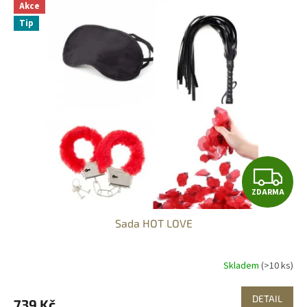
Akce
Tip
Z
ZDARMA
D
Sada HOT LOVE
A
R
Skladem
(>10 ks)
M
DETAIL
739 Kč