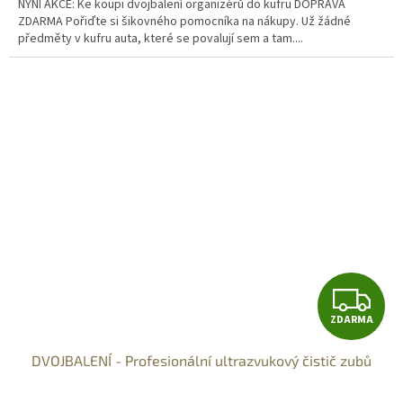
NYNÍ AKCE: Ke koupi dvojbalení organizérů do kufru DOPRAVA
ZDARMA Pořiďte si šikovného pomocníka na nákupy. Už žádné
předměty v kufru auta, které se povalují sem a tam....
Z
ZDARMA
D
DVOJBALENÍ - Profesionální ultrazvukový čistič zubů
A