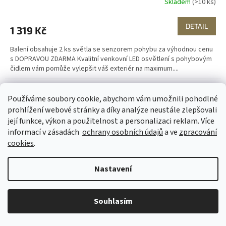
Skladem
(>10 ks)
M
DETAIL
1 319 Kč
A
Balení obsahuje 2 ks světla se senzorem pohybu za výhodnou cenu
s DOPRAVOU ZDARMA Kvalitní venkovní LED osvětlení s pohybovým
čidlem vám pomůže vylepšit váš exteriér na maximum....
Používáme soubory cookie, abychom vám umožnili pohodlné
prohlížení webové stránky a díky analýze neustále zlepšovali
její funkce, výkon a použitelnost a personalizaci reklam. Více
informací v zásadách
ochrany osobních údajů
a ve
zpracování
cookies
.
Nastavení
Souhlasím
Z