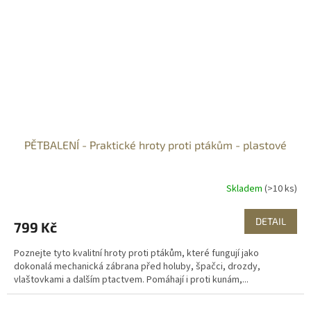
PĚTBALENÍ - Praktické hroty proti ptákům - plastové
Skladem
(>10 ks)
DETAIL
799 Kč
Poznejte tyto kvalitní hroty proti ptákům, které fungují jako
dokonalá mechanická zábrana před holuby, špačci, drozdy,
vlaštovkami a dalším ptactvem. Pomáhají i proti kunám,...