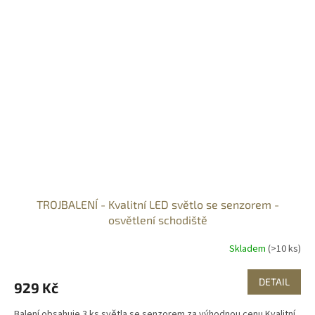
TROJBALENÍ - Kvalitní LED světlo se senzorem -
osvětlení schodiště
Skladem
(>10 ks)
DETAIL
929 Kč
Balení obsahuje 3 ks světla se senzorem za výhodnou cenu Kvalitní