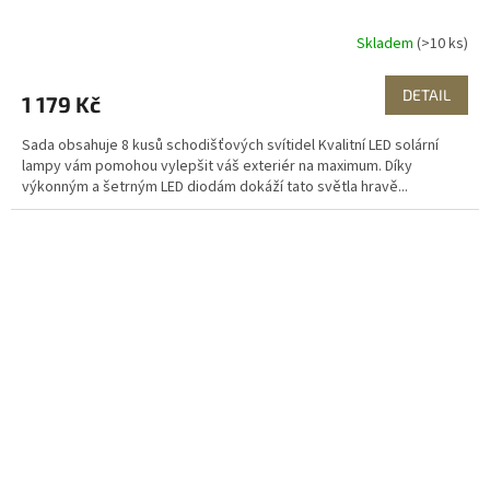
Skladem
(>10 ks)
DETAIL
1 179 Kč
Sada obsahuje 8 kusů schodišťových svítidel Kvalitní LED solární
lampy vám pomohou vylepšit váš exteriér na maximum. Díky
výkonným a šetrným LED diodám dokáží tato světla hravě...