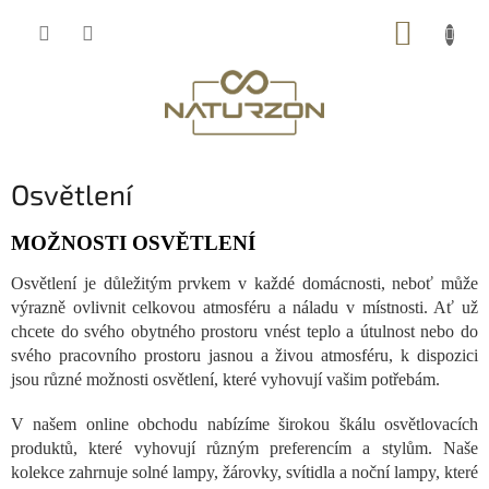
Přejít
NÁKUP
na
obsah
KOŠÍK
Osvětlení
MOŽNOSTI OSVĚTLENÍ
Osvětlení je důležitým prvkem v každé domácnosti, neboť může
výrazně ovlivnit celkovou atmosféru a náladu v místnosti. Ať už
chcete do svého obytného prostoru vnést teplo a útulnost nebo do
svého pracovního prostoru jasnou a živou atmosféru, k dispozici
jsou různé možnosti osvětlení, které vyhovují vašim potřebám.
V našem online obchodu nabízíme širokou škálu osvětlovacích
produktů, které vyhovují různým preferencím a stylům. Naše
kolekce zahrnuje solné lampy, žárovky, svítidla a noční lampy, které