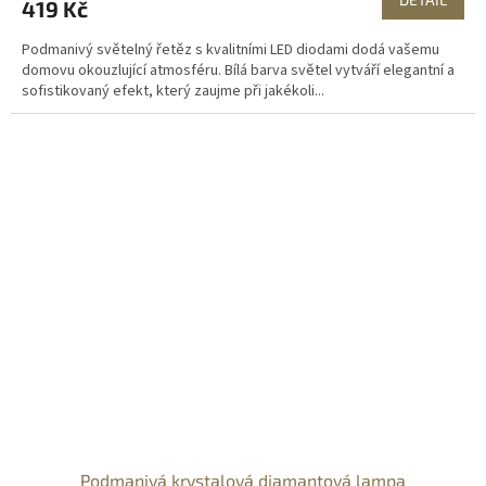
419 Kč
Podmanivý světelný řetěz s kvalitními LED diodami dodá vašemu
domovu okouzlující atmosféru. Bílá barva světel vytváří elegantní a
sofistikovaný efekt, který zaujme při jakékoli...
Podmanivá krystalová diamantová lampa