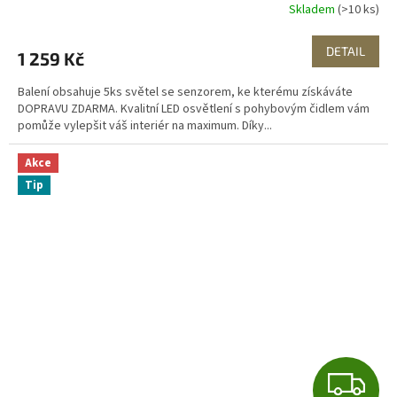
R
Skladem
(>10 ks)
M
DETAIL
1 259 Kč
A
Balení obsahuje 5ks světel se senzorem, ke kterému získáváte
DOPRAVU ZDARMA. Kvalitní LED osvětlení s pohybovým čidlem vám
pomůže vylepšit váš interiér na maximum. Díky...
Akce
Tip
Z