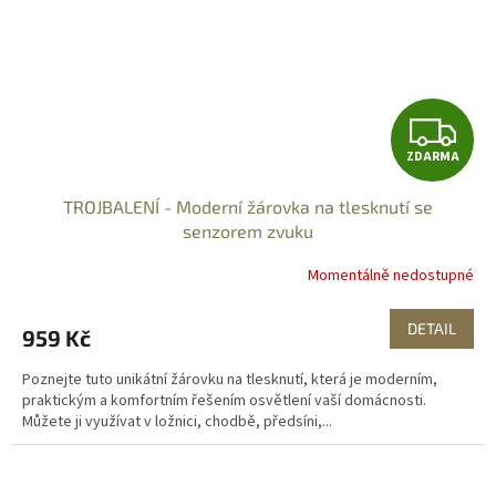
Z
ZDARMA
D
TROJBALENÍ - Moderní žárovka na tlesknutí se
A
senzorem zvuku
R
Momentálně nedostupné
M
DETAIL
959 Kč
A
Poznejte tuto unikátní žárovku na tlesknutí, která je moderním,
praktickým a komfortním řešením osvětlení vaší domácnosti.
Můžete ji využívat v ložnici, chodbě, předsíni,...