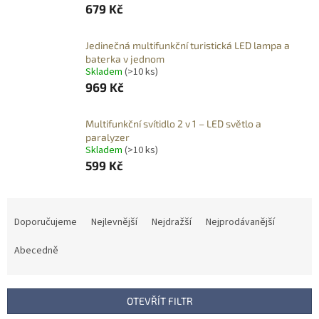
679 Kč
Jedinečná multifunkční turistická LED lampa a
baterka v jednom
Skladem
(>10 ks)
969 Kč
Multifunkční svítidlo 2 v 1 – LED světlo a
paralyzer
Skladem
(>10 ks)
599 Kč
Ř
a
Doporučujeme
Nejlevnější
Nejdražší
Nejprodávanější
z
e
Abecedně
n
í
p
OTEVŘÍT FILTR
r