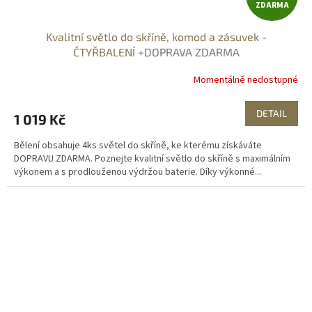
ZDARMA
D
Kvalitní světlo do skříně, komod a zásuvek -
A
ČTYŘBALENÍ
+DOPRAVA ZDARMA
R
Momentálně nedostupné
M
DETAIL
1 019 Kč
A
Bělení obsahuje 4ks světel do skříně, ke kterému získáváte
DOPRAVU ZDARMA. Poznejte kvalitní světlo do skříně s maximálním
výkonem a s prodlouženou výdržou baterie. Díky výkonné...