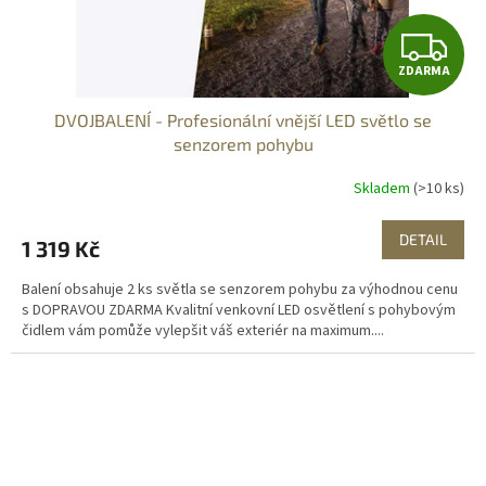
Z
ZDARMA
D
DVOJBALENÍ - Profesionální vnější LED světlo se
A
senzorem pohybu
R
Skladem
(>10 ks)
M
DETAIL
1 319 Kč
A
Balení obsahuje 2 ks světla se senzorem pohybu za výhodnou cenu
s DOPRAVOU ZDARMA Kvalitní venkovní LED osvětlení s pohybovým
čidlem vám pomůže vylepšit váš exteriér na maximum....