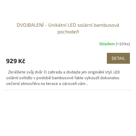
DVOJBALENÍ - Unikátní LED solární bambusová
pochodeň
Skladem
(>10 ks)
DETAIL
929 Kč
Zkrášlete svůj dvůr či zahradu a dodejte jim originální styl. LED
solární svítidlo v podobě bambusové fakle vykouzlí dokonalou
večerní atmosféru na terase a zároveň vám...