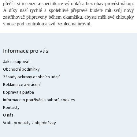
s
přečíst si recenze a specifikace výrobků a bez obav provést nákup.
u
A díky naší rychlé a spolehlivé přepravě budete mít svůj nový
zastřihovač připravený během okamžiku, abyste měli své chloupky
v nose pod kontrolou a svůj vzhled na úrovni.
Z
á
Informace pro vás
p
a
Jak nakupovat
t
Obchodní podmínky
í
Zásady ochrany osobních údajů
Reklamace a vrácení
Doprava a platba
Informace o používání souborů cookies
Kontakty
O nás
Vrátit produkty z objednávky