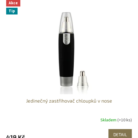
Akce
Tip
Jedinečný zastřihovač chloupků v nose
Skladem
(>10 ks)
DETAIL
419 Kč