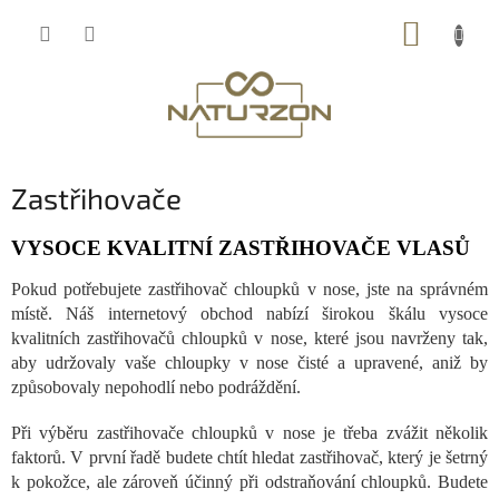
Přejít
NÁKUP
na
obsah
KOŠÍK
Zastřihovače
VYSOCE KVALITNÍ ZASTŘIHOVAČE VLASŮ
Pokud potřebujete zastřihovač chloupků v nose, jste na správném
místě. Náš internetový obchod nabízí širokou škálu vysoce
kvalitních zastřihovačů chloupků v nose, které jsou navrženy tak,
aby udržovaly vaše chloupky v nose čisté a upravené, aniž by
způsobovaly nepohodlí nebo podráždění.
Při výběru zastřihovače chloupků v nose je třeba zvážit několik
faktorů. V první řadě budete chtít hledat zastřihovač, který je šetrný
k pokožce, ale zároveň účinný při odstraňování chloupků. Budete