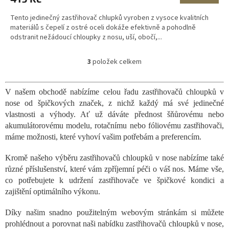
Tento jedinečný zastřihovač chlupků vyroben z vysoce kvalitních
materiálů s čepelí z ostré oceli dokáže efektivně a pohodlně
odstranit nežádoucí chloupky z nosu, uší, obočí,...
3
položek celkem
O
v
l
V našem obchodě nabízíme celou řadu zastřihovačů chloupků v
á
nose od špičkových značek, z nichž každý má své jedinečné
d
a
vlastnosti a výhody. Ať už dáváte přednost šňůrovému nebo
c
akumulátorovému modelu, rotačnímu nebo fóliovému zastřihovači,
í
máme možnosti, které vyhoví vašim potřebám a preferencím.
p
r
Kromě našeho výběru zastřihovačů chloupků v nose nabízíme také
v
různé příslušenství, které vám zpříjemní péči o váš nos. Máme vše,
k
co potřebujete k udržení zastřihovače ve špičkové kondici a
y
v
zajištění optimálního výkonu.
ý
p
Díky našim snadno použitelným webovým stránkám si můžete
i
prohlédnout a porovnat naši nabídku zastřihovačů chloupků v nose,