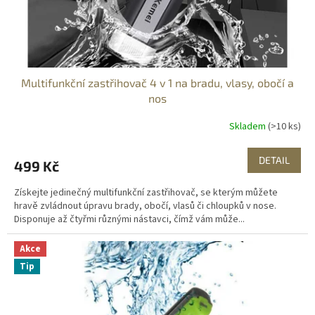
k
t
ů
Multifunkční zastřihovač 4 v 1 na bradu, vlasy, obočí a
nos
Skladem
(>10 ks)
DETAIL
499 Kč
Získejte jedinečný multifunkční zastřihovač, se kterým můžete
hravě zvládnout úpravu brady, obočí, vlasů či chloupků v nose.
Disponuje až čtyřmi různými nástavci, čímž vám může...
Akce
Tip