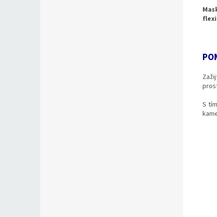
Mask
flex
PO
Zaži
pros
S tí
kame