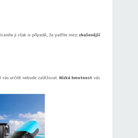
Oceníte ji však iv případě, že patříte mezi
zkušenější
í vás určitě nebude zatěžovat.
Nízká hmotnost
vás