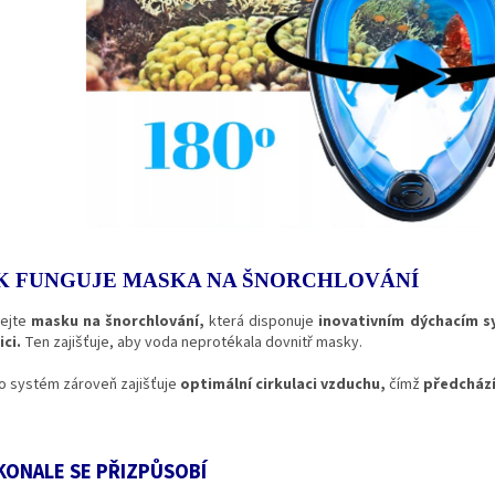
K FUNGUJE MASKA NA ŠNORCHLOVÁNÍ
ejte
masku na šnorchlování,
která disponuje
inovativním dýchacím 
ici.
Ten zajišťuje, aby voda neprotékala dovnitř masky.
o systém zároveň zajišťuje
optimální cirkulaci vzduchu,
čímž
předchází
ONALE SE PŘIZPŮSOBÍ