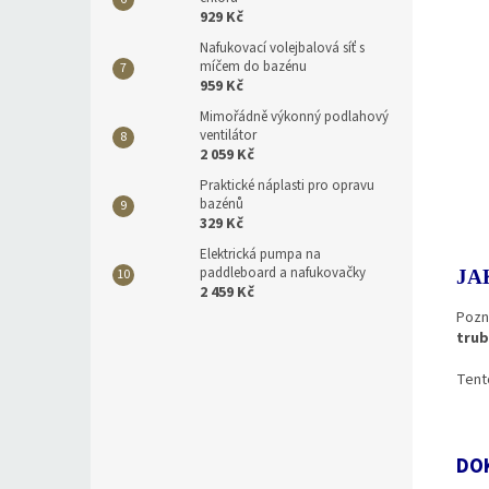
929 Kč
Nafukovací volejbalová síť s
míčem do bazénu
959 Kč
Mimořádně výkonný podlahový
ventilátor
2 059 Kč
Praktické náplasti pro opravu
bazénů
329 Kč
Elektrická pumpa na
paddleboard a nafukovačky
JA
2 459 Kč
Pozn
trub
Tent
DOK