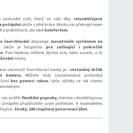
te podvodní svět, který se vám díky
celoobličejové
a potápění
ukáže v plné kráse. Maska vás překvapí nejen
í a praktičností, ale také
komfortem.
a šnorchlování
disponuje
inovativním systémem na
takže je bezpečná
pro začínající i pokročilé
e.
Pod hladinou můžete dýchat ústy nebo nosem, a to
lžování
masky.
kou vlastností šnorchlovací masky je i
vestavěný držák
ní kameru.
Můžete tedy zaznamenávat podvodná
užství
bez pomoci rukou.
Vaše zážitky se tak stanou
nutelnými.
 vás potěší
flexibilní popruhy,
kterými celoobličejovou
 potápění přizpůsobíte svým potřebám. K maximálnímu
řispívá i
široký, 180 stupňový pozorovací úhel.