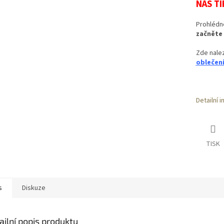
NÁŠ TI
Prohlédn
začněte 
Zde nale
oblečení
Detailní 
TISK
s
Diskuze
ailní popis produktu