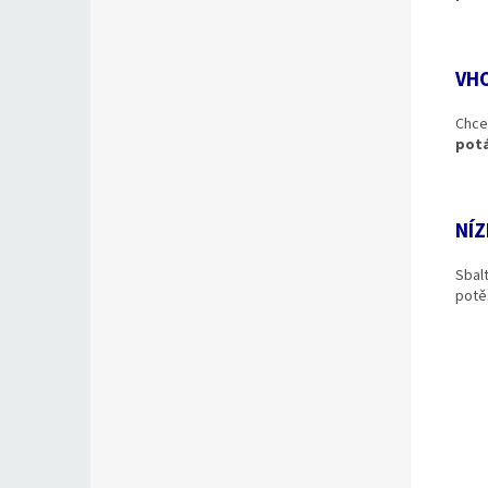
VH
Chce
pot
NÍ
Sbal
potě