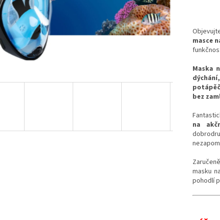
Objevuj
masce n
funkčnost
Maska n
dýchání,
potápěč
bez zam
Fantastic
na akč
dobrodr
nezapome
Zaručeně
masku na
pohodlí p