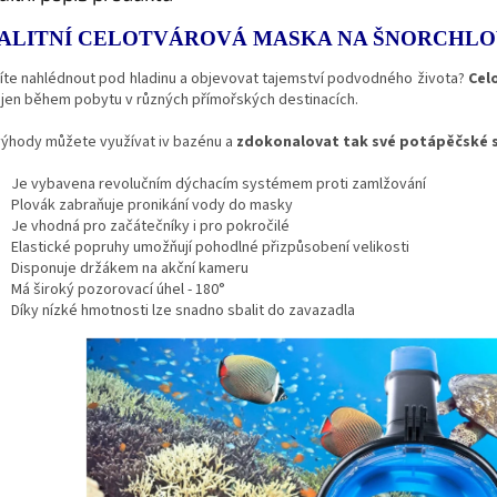
ALITNÍ CELOTVÁROVÁ MASKA NA ŠNORCHLO
íte nahlédnout pod hladinu a objevovat tajemství podvodného života?
Cel
ejen během pobytu v různých přímořských destinacích.
 výhody můžete využívat iv bazénu a
zdokonalovat tak své potápěčské 
Je vybavena revolučním dýchacím systémem proti zamlžování
Plovák zabraňuje pronikání vody do masky
Je vhodná pro začátečníky i pro pokročilé
Elastické popruhy umožňují pohodlné přizpůsobení velikosti
Disponuje držákem na akční kameru
Má široký pozorovací úhel - 180°
Díky nízké hmotnosti lze snadno sbalit do zavazadla