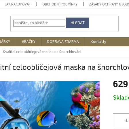
JAK NAKUPOVAT
OBCHODNÍ PODMÍNKY
ZÁSADY OCHRANY OSOB
HLEDAT
DÁRKY
HRAČKY
DOPRAVA ZDARMA
Kontakty
Kvalitní celoobličejová maska na šnorchlování
itní celoobličejová maska na šnorchlo
629
Měrná
Skla
cena: