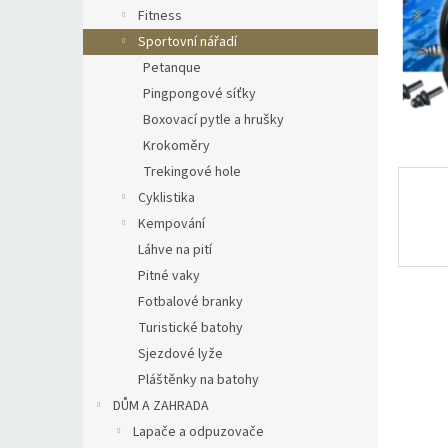
n
Fitness
e
Sportovní nářadí
l
Petanque
Pingpongové síťky
Boxovací pytle a hrušky
Krokoměry
Trekingové hole
Cyklistika
Kempování
Láhve na pití
Pitné vaky
Fotbalové branky
Turistické batohy
Sjezdové lyže
Pláštěnky na batohy
DŮM A ZAHRADA
Lapače a odpuzovače