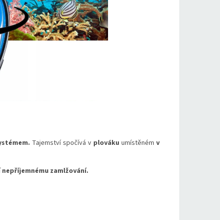
systémem.
Tajemství spočívá v
plováku
umístěném
v
 nepříjemnému zamlžování.