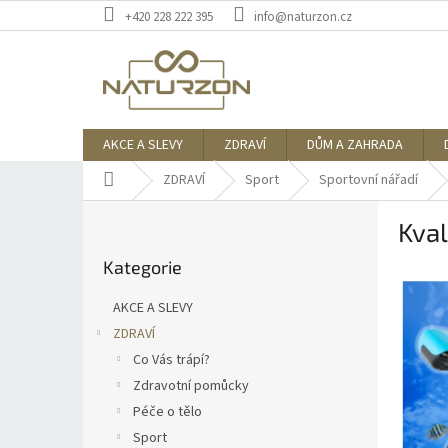
Přejít
+420 228 222 395
info@naturzon.cz
na
obsah
AKCE A SLEVY
ZDRAVÍ
DŮM A ZAHRADA
Domů
ZDRAVÍ
Sport
Sportovní nářadí
P
Kval
o
Přeskočit
s
Kategorie
kategorie
t
r
AKCE A SLEVY
a
ZDRAVÍ
n
Co Vás trápí?
n
í
Zdravotní pomůcky
p
Péče o tělo
a
Sport