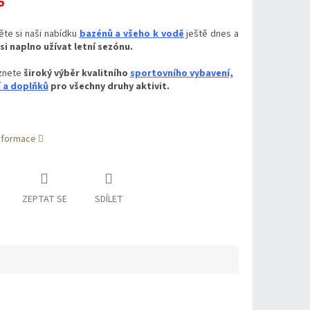
P
ěte si naši nabídku
bazénů a všeho k vodě
ještě dnes a
si naplno užívat letní sezónu.
znete
široký výběr kvalitního
sportovního vybavení,
 a doplňků
pro všechny druhy aktivit.
informace
ZEPTAT SE
SDÍLET