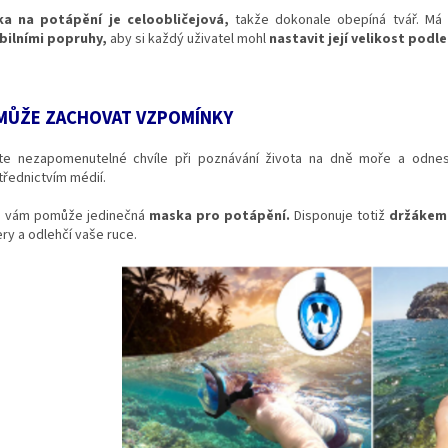
a na potápění je celoobličejová,
takže dokonale obepíná tvář. Má
ibilními popruhy,
aby si každý uživatel mohl
nastavit její velikost podl
MŮŽE ZACHOVAT VZPOMÍNKY
jte nezapomenutelné chvíle při poznávání života na dně moře a odnes
třednictvím médií.
m vám pomůže jedinečná
maska pro potápění.
Disponuje totiž
držákem 
ry a odlehčí vaše ruce.