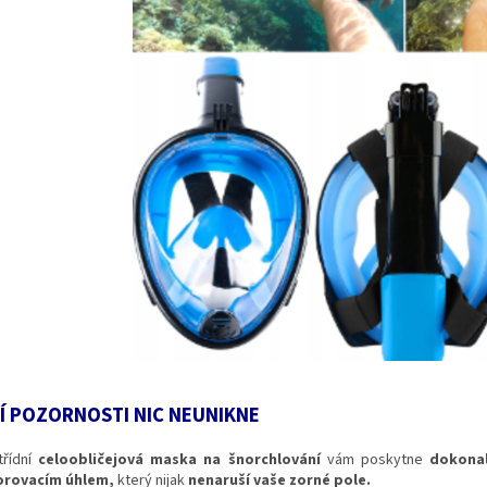
Í POZORNOSTI NIC NEUNIKNE
třídní
celoobličejová maska na šnorchlování
vám poskytne
dokonal
rovacím úhlem,
který nijak
nenaruší vaše zorné pole.