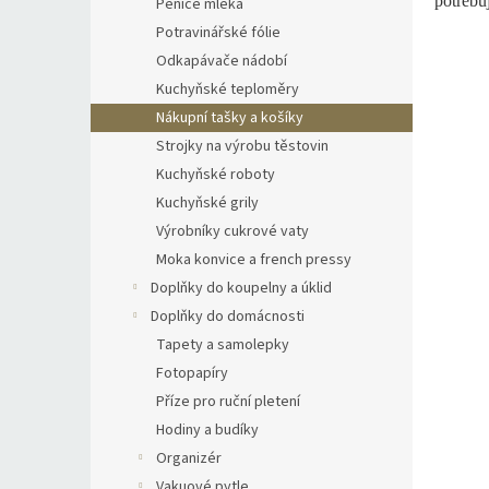
potřebuj
Pěniče mléka
Potravinářské fólie
Odkapávače nádobí
Kuchyňské teploměry
Nákupní tašky a košíky
Strojky na výrobu těstovin
Kuchyňské roboty
Kuchyňské grily
Výrobníky cukrové vaty
Moka konvice a french pressy
Doplňky do koupelny a úklid
Doplňky do domácnosti
Tapety a samolepky
Fotopapíry
Příze pro ruční pletení
Hodiny a budíky
Organizér
Vakuové pytle