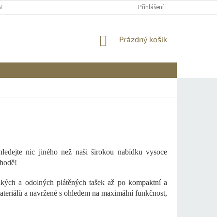
NÍCH ÚDAJŮ
REKLAMACE A VRÁCENÍ
DOPRAVA A PLATBA
Přihlášení
INFO
NÁKUPNÍ
Prázdný košík
KOŠÍK
ledejte nic jiného než naši širokou nabídku vysoce
chodě!
lkých a odolných plátěných tašek až po kompaktní a
ateriálů a navržené s ohledem na maximální funkčnost,