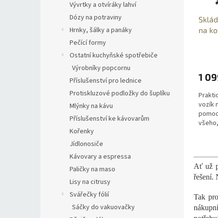
r
u
Vývrtky a otvíráky lahví
o
k
Dózy na potraviny
Sklád
d
t
na ko
Hrnky, šálky a panáky
u
ů
Pečící formy
k
Ostatní kuchyňské spotřebiče
t
ů
Výrobníky popcornu
1 09
Příslušenství pro lednice
Protiskluzové podložky do šuplíku
Prakti
vozík 
Mlýnky na kávu
pomocn
Příslušenství ke kávovarům
všeho, 
Kořenky
v ruko
konstr
Jídlonosiče
Kávovary a espressa
Ať už p
Paličky na maso
řešení. 
Lisy na citrusy
Svářečky fólií
Tak pro
Sáčky do vakuovačky
nákupn