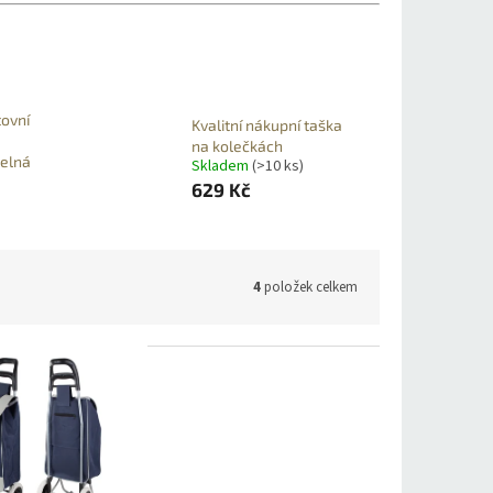
tovní
Kvalitní nákupní taška
na kolečkách
telná
Skladem
(>10 ks)
629 Kč
4
položek celkem