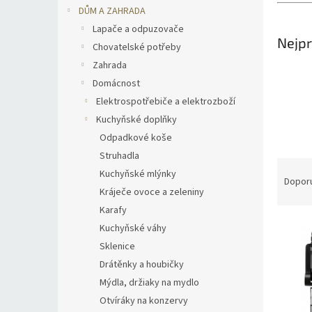
n
DŮM A ZAHRADA
e
Lapače a odpuzovače
l
Nejpr
Chovatelské potřeby
Zahrada
Domácnost
Elektrospotřebiče a elektrozboží
Kuchyňské doplňky
Odpadkové koše
Struhadla
Ř
Kuchyňské mlýnky
a
Dopor
Kráječe ovoce a zeleniny
z
e
Karafy
V
n
Kuchyňské váhy
ý
í
Sklenice
p
p
Drátěnky a houbičky
i
r
Mýdla, držiaky na mydlo
s
o
Otvíráky na konzervy
p
d