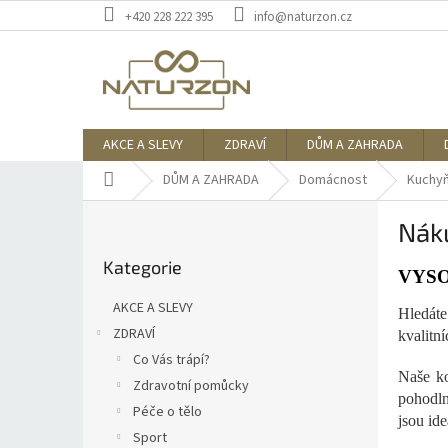
Přejít
+420 228 222 395
info@naturzon.cz
na
obsah
AKCE A SLEVY
ZDRAVÍ
DŮM A ZAHRADA
Domů
DŮM A ZAHRADA
Domácnost
Kuchyň
P
Náku
o
Přeskočit
s
Kategorie
kategorie
t
VYSO
r
AKCE A SLEVY
Hledáte
a
ZDRAVÍ
kvalitn
n
Co Vás trápí?
n
Naše ko
í
Zdravotní pomůcky
pohodln
p
Péče o tělo
jsou id
a
Sport