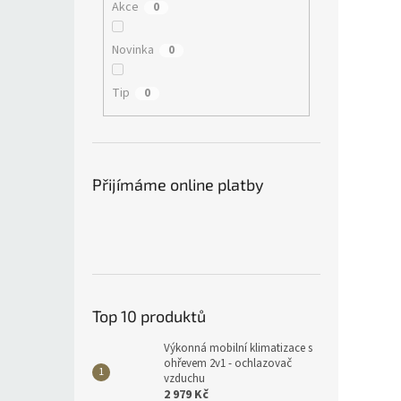
Akce
0
Novinka
0
Tip
0
Přijímáme online platby
Top 10 produktů
Výkonná mobilní klimatizace s
ohřevem 2v1 - ochlazovač
vzduchu
2 979 Kč