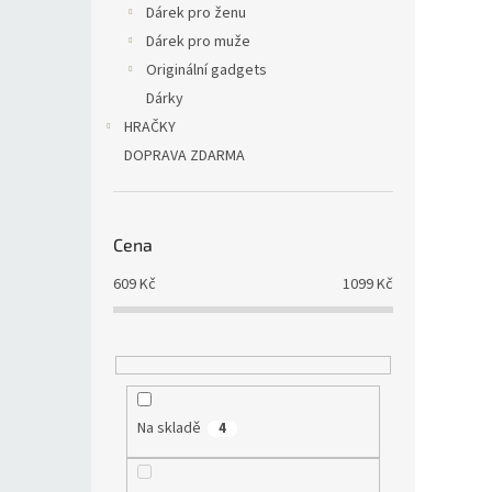
Dárek pro ženu
Dárek pro muže
Originální gadgets
Dárky
HRAČKY
DOPRAVA ZDARMA
Cena
609
Kč
1099
Kč
Na skladě
4