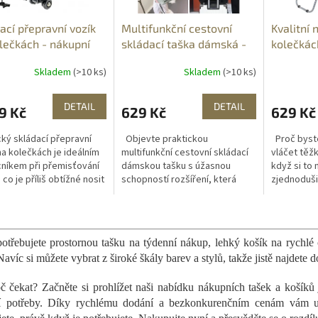
ací přepravní vozík
Multifunkční cestovní
Kvalitní 
lečkách - nákupní
skládací taška dámská -
kolečkác
rozšiřitelná
Skladem
(>10 ks)
Skladem
(>10 ks)
DETAIL
DETAIL
9 Kč
629 Kč
629 Kč
cký skládací přepravní
Objevte praktickou
Proč byste
na kolečkách je ideálním
multifunkční cestovní skládací
vláčet těž
íkem při přemisťování
dámskou tašku s úžasnou
když si to
co je příliš obtížné nosit
schopností rozšíření, která
zjednoduši
u a to díky lehké
nabízí dostatek místa na vaše
taškou na 
ukci , kompaktním...
věci. Univerzální design úžasné
nakupovat 
O
skládací...
nákupní taš
v
l
otřebujete prostornou tašku na týdenní nákup, lehký košík na rychl
á
Navíc si můžete vybrat z široké škály barev a stylů, takže jistě najdete
d
a
č čekat? Začněte si prohlížet naši nabídku nákupních tašek a košíků 
c
í potřeby. Díky rychlému dodání a bezkonkurenčním cenám vám usn
í