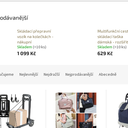
odávanější
Skládací přepravní
Multifunkční ces
vozík na kolečkách -
skládací taška
nákupní
dámská - rozšiři
Skladem
(>10 ks)
Skladem
(>10 ks)
1 099 Kč
629 Kč
učujeme
Nejlevnější
Nejdražší
Nejprodávanější
Abecedně