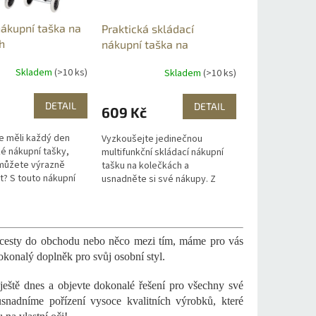
nákupní taška na
Praktická skládací
h
nákupní taška na
kolečkách
Skladem
(>10 ks)
Skladem
(>10 ks)
DETAIL
DETAIL
609 Kč
 měli každý den
Vyzkoušejte jedinečnou
ké nákupní tašky,
multifunkční skládací nákupní
 můžete výrazně
tašku na kolečkách a
t? S touto nákupní
usnadněte si své nákupy. Z
kolečkách budete
malé tašky si v případě většího
s radostí. Tato
nákupu pohodlně vytvoříte
ka...
velkou tašku,...
é cesty do obchodu nebo něco mezi tím, máme pro vás
 dokonalý doplněk pro svůj osobní styl.
ještě dnes a objevte dokonalé řešení pro všechny své
adníme pořízení vysoce kvalitních výrobků, které