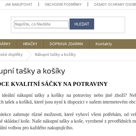
JAK NAKUPOVAT
OBCHODNÍ PODMÍNKY
ZÁSADY OCHRANY OSOB
HLEDAT
DÁRKY
HRAČKY
DOPRAVA ZDARMA
Kontakty
ské doplňky
Nákupní tašky a košíky
pní tašky a košíky
CE KVALITNÍ SÁČKY NA POTRAVINY
 ideální nákupní tašky a košíky na potraviny nebo jiné zboží? Neh
ích tašek a košíků, které jsou nyní k dispozici v našem internetovém ob
lekce zahrnuje různé možnosti, které vyhoví všem potřebám, od ve
é skládací koše. Naše nákupní tašky a koše, vyrobené z prvotřídních m
eální volbou pro každého nakupujícího.