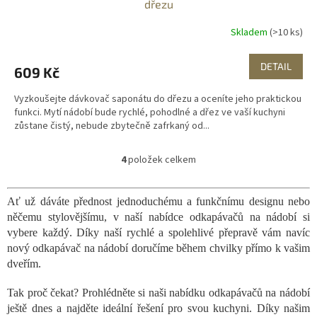
dřezu
Skladem
(>10 ks)
DETAIL
609 Kč
Vyzkoušejte dávkovač saponátu do dřezu a oceníte jeho praktickou
funkci. Mytí nádobí bude rychlé, pohodlné a dřez ve vaší kuchyni
zůstane čistý, nebude zbytečně zafrkaný od...
4
položek celkem
O
v
l
Ať už dáváte přednost jednoduchému a funkčnímu designu nebo
á
něčemu stylovějšímu, v naší nabídce odkapávačů na nádobí si
d
a
vybere každý. Díky naší rychlé a spolehlivé přepravě vám navíc
c
nový odkapávač na nádobí doručíme během chvilky přímo k vašim
í
dveřím.
p
r
Tak proč čekat? Prohlédněte si naši nabídku odkapávačů na nádobí
v
ještě dnes a najděte ideální řešení pro svou kuchyni. Díky našim
k