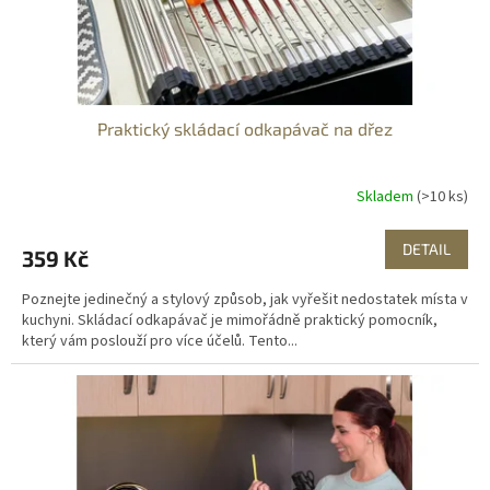
k
t
ů
Praktický skládací odkapávač na dřez
Skladem
(>10 ks)
DETAIL
359 Kč
Poznejte jedinečný a stylový způsob, jak vyřešit nedostatek místa v
kuchyni. Skládací odkapávač je mimořádně praktický pomocník,
který vám poslouží pro více účelů. Tento...