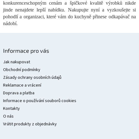
konkurenceschopným cenám a špičkové kvalitě výrobků nikde
y
v
jinde nenajdete lepší nabídku. Nakupujte nyní a vyzkoušejte si
ý
pohodlí a organizaci, které vám do kuchyně přinese odkapávač na
p
nádobí.
i
s
u
Z
á
Informace pro vás
p
a
Jak nakupovat
t
Obchodní podmínky
í
Zásady ochrany osobních údajů
Reklamace a vrácení
Doprava a platba
Informace o používání souborů cookies
Kontakty
O nás
Vrátit produkty z objednávky