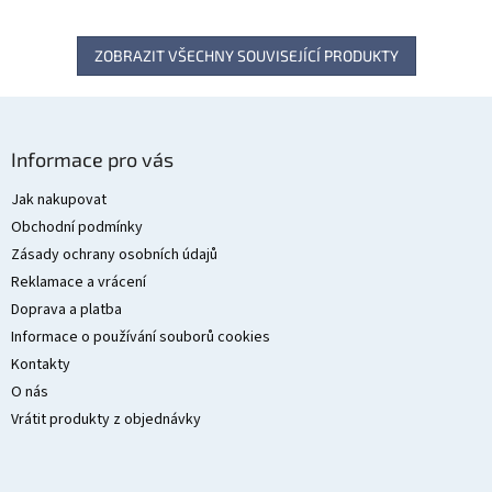
ZOBRAZIT VŠECHNY SOUVISEJÍCÍ PRODUKTY
Z
á
Informace pro vás
p
a
Jak nakupovat
t
Obchodní podmínky
í
Zásady ochrany osobních údajů
Reklamace a vrácení
Doprava a platba
Informace o používání souborů cookies
Kontakty
O nás
Vrátit produkty z objednávky