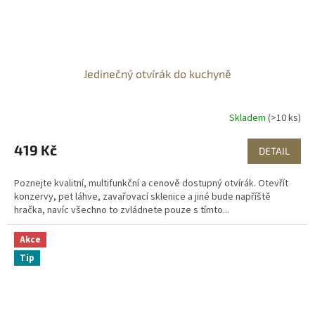
Jedinečný otvírák do kuchyně
Skladem
(>10 ks)
419 Kč
DETAIL
Poznejte kvalitní, multifunkční a cenově dostupný otvírák. Otevřít
konzervy, pet láhve, zavařovací sklenice a jiné bude napříště
hračka, navíc všechno to zvládnete pouze s tímto...
Akce
Tip