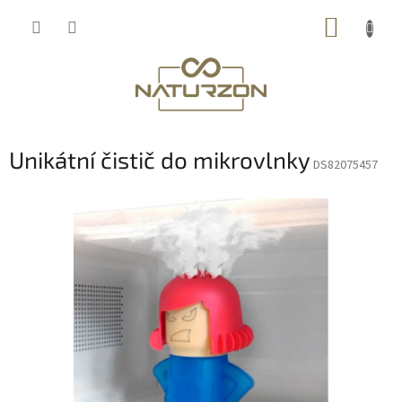
Přejít
NÁKUP
na
obsah
KOŠÍK
Unikátní čistič do mikrovlnky
DS82075457