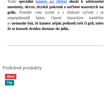
Tento
speciální
kámen na čištění
slouží k odstranění
mastnoty, skvrn, zbytků pokrmů a nečistot usazených na
grilu.
Pomůže vám rychle a s lehkostí vyčistit i tu
nejpripálenejší špínu. Oproti klasickým kartáčům
se
nemusíte bát, že kámen nějak poškodí rošt či gril, nebo
že se kousek drátku dostane do jídla.
Akce
Tip