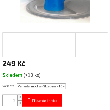
249 Kč
Měrná
Skladem
(>10 ks)
cena:
Varianta
Přidat do košíku