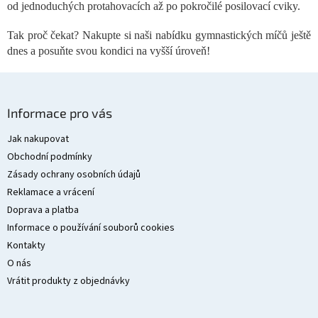
c
od jednoduchých protahovacích až po pokročilé posilovací cviky.
í
p
Tak proč čekat? Nakupte si naši nabídku gymnastických míčů ještě
r
dnes a posuňte svou kondici na vyšší úroveň!
v
k
y
Z
v
á
ý
Informace pro vás
p
p
i
a
Jak nakupovat
s
t
Obchodní podmínky
u
í
Zásady ochrany osobních údajů
Reklamace a vrácení
Doprava a platba
Informace o používání souborů cookies
Kontakty
O nás
Vrátit produkty z objednávky