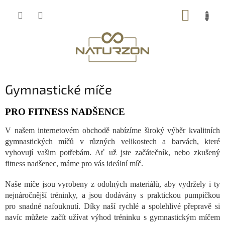
Přejít
NÁKUP
na
obsah
KOŠÍK
Gymnastické míče
PRO FITNESS NADŠENCE
V našem internetovém obchodě nabízíme široký výběr kvalitních
gymnastických míčů v různých velikostech a barvách, které
vyhovují vašim potřebám. Ať už jste začátečník, nebo zkušený
fitness nadšenec, máme pro vás ideální míč.
Naše míče jsou vyrobeny z odolných materiálů, aby vydržely i ty
nejnáročnější tréninky, a jsou dodávány s praktickou pumpičkou
pro snadné nafouknutí. Díky naší rychlé a spolehlivé přepravě si
navíc můžete začít užívat výhod tréninku s gymnastickým míčem