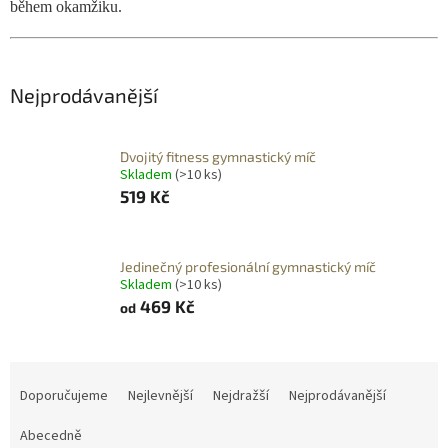
během okamžiku.
Nejprodávanější
Dvojitý fitness gymnastický míč
Skladem
(>10 ks)
519 Kč
Jedinečný profesionální gymnastický míč
Skladem
(>10 ks)
469 Kč
od
Ř
a
Doporučujeme
Nejlevnější
Nejdražší
Nejprodávanější
z
e
Abecedně