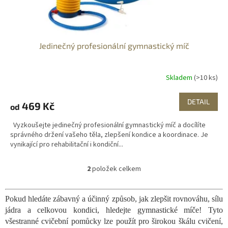
Jedinečný profesionální gymnastický míč
Skladem
(>10 ks)
DETAIL
469 Kč
od
Vyzkoušejte jedinečný profesionální gymnastický míč a docílíte
správného držení vašeho těla, zlepšení kondice a koordinace. Je
vynikající pro rehabilitační i kondiční...
2
položek celkem
O
v
l
Pokud hledáte zábavný a účinný způsob, jak zlepšit rovnováhu, sílu
á
jádra a celkovou kondici, hledejte gymnastické míče! Tyto
d
a
všestranné cvičební pomůcky lze použít pro širokou škálu cvičení,