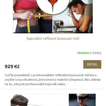
d
u
k
t
ů
Speciální reflexní boxovací míč
Skladem
(>10 ks)
DETAIL
929 Kč
Cvičte pravidelně s profesionálním reflexním boxovacím míčem a
zvyšte svou obratnost, preciznost a reakční schopnost. Bez ohledu
na to, zda jste profesionální bojovník nebo...