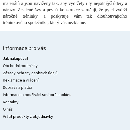
ý
materiálů a jsou navrženy tak, aby vydržely i ty nejsilnější údery a
p
nárazy. Zesílené švy a pevná konstrukce zaručují, že pytel vydrží
i
náročné tréninky, a poskytuje vám tak dlouhotrvajícího
s
tréninkového společníka, který vás nezklame.
u
Z
á
Informace pro vás
p
a
Jak nakupovat
t
Obchodní podmínky
í
Zásady ochrany osobních údajů
Reklamace a vrácení
Doprava a platba
Informace o používání souborů cookies
Kontakty
O nás
Vrátit produkty z objednávky