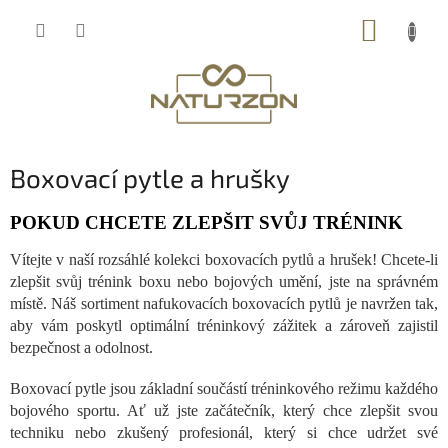
Přejít
NÁKUP
na
obsah
KOŠÍK
Boxovací pytle a hrušky
POKUD CHCETE ZLEPŠIT SVŮJ TRÉNINK
Vítejte v naší rozsáhlé kolekci boxovacích pytlů a hrušek! Chcete-li
zlepšit svůj trénink boxu nebo bojových umění, jste na správném
místě. Náš sortiment nafukovacích boxovacích pytlů je navržen tak,
aby vám poskytl optimální tréninkový zážitek a zároveň zajistil
bezpečnost a odolnost.
Boxovací pytle jsou základní součástí tréninkového režimu každého
bojového sportu. Ať už jste začátečník, který chce zlepšit svou
techniku nebo zkušený profesionál, který si chce udržet své