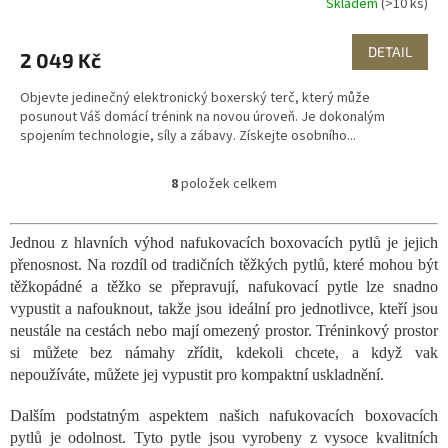
Skladem
(>10 ks)
DETAIL
2 049 Kč
Objevte jedinečný elektronický boxerský terč, který může
posunout Váš domácí trénink na novou úroveň. Je dokonalým
spojením technologie, síly a zábavy. Získejte osobního...
8
položek celkem
O
v
l
Jednou z hlavních výhod nafukovacích boxovacích pytlů je jejich
á
přenosnost. Na rozdíl od tradičních těžkých pytlů, které mohou být
d
a
těžkopádné a těžko se přepravují, nafukovací pytle lze snadno
c
vypustit a nafouknout, takže jsou ideální pro jednotlivce, kteří jsou
í
neustále na cestách nebo mají omezený prostor. Tréninkový prostor
p
si můžete bez námahy zřídit, kdekoli chcete, a když vak
r
nepoužíváte, můžete jej vypustit pro kompaktní uskladnění.
v
k
Dalším podstatným aspektem našich nafukovacích boxovacích
y
v
pytlů je odolnost. Tyto pytle jsou vyrobeny z vysoce kvalitních