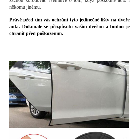
začnou korodovat. Nemluvě o tom, když poškodíte auto i
někomu jinému.
Právě před tím vás ochrání tyto jedinečné lišty na dveře
auta. Dokonale se přizpůsobí vašim dveřím a budou je
chránit před poškozením.