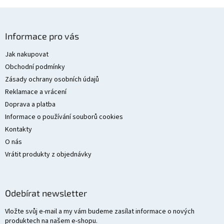
Z
á
Informace pro vás
p
a
Jak nakupovat
t
Obchodní podmínky
í
Zásady ochrany osobních údajů
Reklamace a vrácení
Doprava a platba
Informace o používání souborů cookies
Kontakty
O nás
Vrátit produkty z objednávky
Odebírat newsletter
Vložte svůj e-mail a my vám budeme zasílat informace o nových
produktech na našem e-shopu.