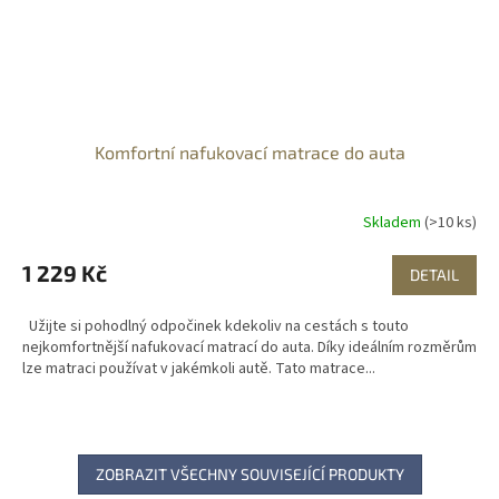
Komfortní nafukovací matrace do auta
Skladem
(>10 ks)
1 229 Kč
DETAIL
Užijte si pohodlný odpočinek kdekoliv na cestách s touto
nejkomfortnější nafukovací matrací do auta. Díky ideálním rozměrům
lze matraci používat v jakémkoli autě. Tato matrace...
ZOBRAZIT VŠECHNY SOUVISEJÍCÍ PRODUKTY