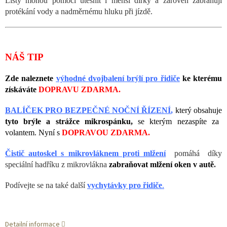
Lišty mohou pomoci utěsnit i menší dírky a zároveň zabraňují
protékání vody a nadměrnému hluku při jízdě.
NÁŠ TIP
Zde naleznete
výhodné dvojbalení brýlí pro řidiče
ke kterému
získáváte
DOPRAVU ZDARMA.
BALÍČEK PRO BEZPEČNÉ NOČNÍ ŘÍZENÍ
,
který obsahuje
tyto brýle a strážce mikrospánku,
se kterým nezaspíte za
volantem. Nyní s
DOPRAVOU ZDARMA.
Čistič autoskel s mikrovláknem proti mlžení
pomáhá díky
speciální hadříku z mikrovlákna
zabraňovat mlžení oken v autě
.
Podívejte se na také další
vychytávky pro řidiče
.
Detailní informace