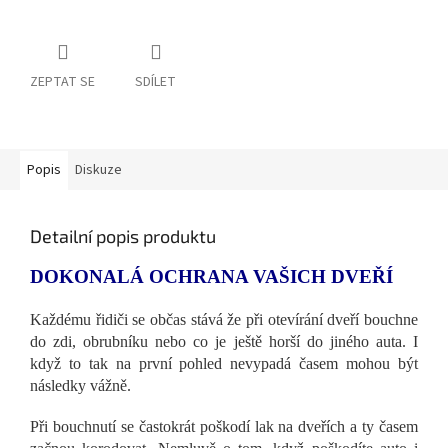
ZEPTAT SE
SDÍLET
Popis
Diskuze
Detailní popis produktu
DOKONALÁ OCHRANA VAŠICH DVEŘÍ
Každému řidiči se občas stává že při otevírání dveří bouchne
do zdi, obrubníku nebo co je ještě horší do jiného auta. I
když to tak na první pohled nevypadá časem mohou být
následky vážně.
Při bouchnutí se častokrát poškodí lak na dveřích a ty časem