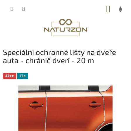
Přejít
NÁKUP
na
obsah
KOŠÍK
Speciální ochranné lišty na dveře
auta - chránič dverí - 20 m
Akce
Tip