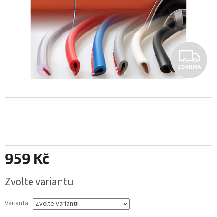
Z
ZDARMA
D
A
R
M
A
959 Kč
Měrná
Zvolte variantu
cena:
Varianta