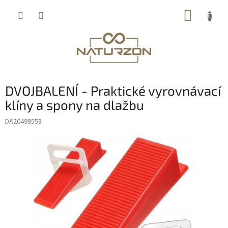
Přejít
NÁKUP
na
obsah
KOŠÍK
DVOJBALENÍ - Praktické vyrovnávací
klíny a spony na dlažbu
DA20499558