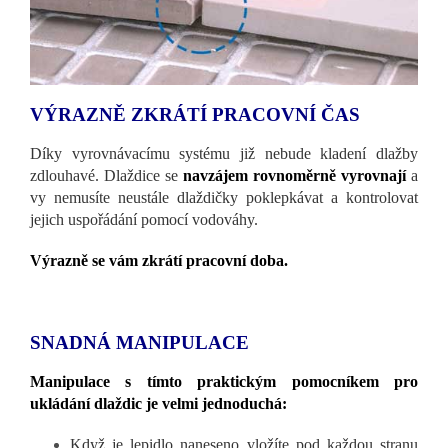
VÝRAZNĚ ZKRÁTÍ PRACOVNÍ ČAS
Díky vyrovnávacímu systému již nebude kladení dlažby
zdlouhavé. Dlaždice se
navzájem rovnoměrně vyrovnají
a
vy nemusíte neustále dlaždičky poklepkávat a kontrolovat
jejich uspořádání pomocí vodováhy.
Výrazně se vám zkrátí pracovní doba.
SNADNÁ MANIPULACE
Manipulace s tímto praktickým pomocníkem pro
ukládání dlaždic je velmi jednoduchá:
Když je lepidlo naneseno vložíte pod každou stranu