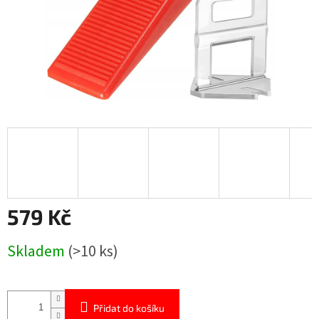
579 Kč
Měrná
Skladem
(>10 ks)
cena:
Přidat do košíku