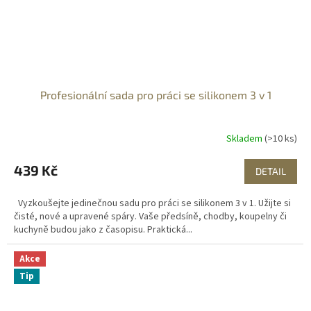
Profesionální sada pro práci se silikonem 3 v 1
Skladem
(>10 ks)
439 Kč
DETAIL
Vyzkoušejte jedinečnou sadu pro práci se silikonem 3 v 1. Užijte si
čisté, nové a upravené spáry. Vaše předsíně, chodby, koupelny či
kuchyně budou jako z časopisu. Praktická...
Akce
Tip