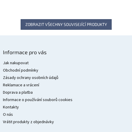
ZOBRAZIT VŠECHNY SOUVISEJÍCÍ PRODUKTY
Z
á
Informace pro vás
p
a
Jak nakupovat
t
Obchodní podmínky
í
Zásady ochrany osobních údajů
Reklamace a vrácení
Doprava a platba
Informace o používání souborů cookies
Kontakty
O nás
Vrátit produkty z objednávky