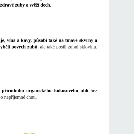
zdravé zuby a svěží dech.
aje, vína a kávy, působí také na tmavé skvrny a
vybělí povrch zubů
, ale také posílí zubní sklovinu.
přírodního organického kokosového uhlí
bez
bo nepříjemné chuti.