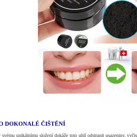
O DOKONALÉ ČIŠTĚNÍ
 svému unikátnímu složení dokáže toto uhlí odstranit usazeniny, vyčis