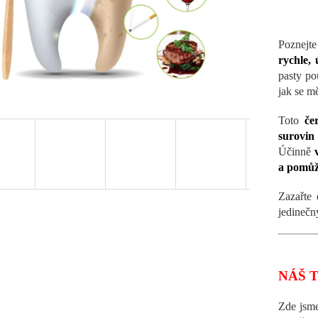
Poznejt
rychle, 
pasty po
jak se m
Toto
če
surovin
Účinně
a pomůže
Zazařte
jedinečn
NÁŠ T
Zde jsme