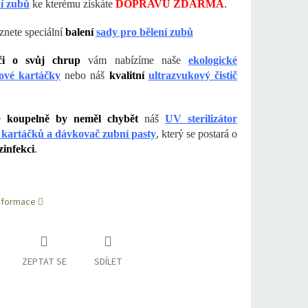
ní zubů
ke kterému získáte
DOPRAVU ZDARMA
.
znete speciální
balení
sady pro bělení zubů
či o svůj chrup
vám nabízíme naše
ekologické
vé kartáčky
nebo náš
kvalitní
ultrazvukový čistič
dé
koupelně by neměl chybět
náš
UV sterilizátor
 kartáčků a dávkovač zubní pasty
, který se postará o
zinfekci
.
informace
ZEPTAT SE
SDÍLET