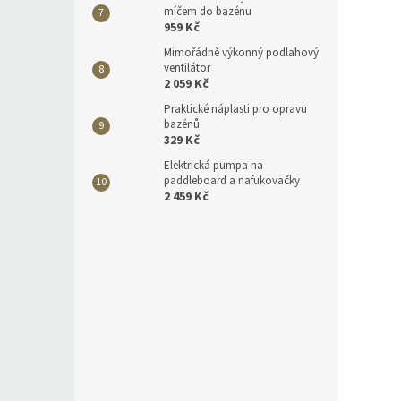
míčem do bazénu
959 Kč
Mimořádně výkonný podlahový
ventilátor
2 059 Kč
Praktické náplasti pro opravu
bazénů
329 Kč
Elektrická pumpa na
paddleboard a nafukovačky
2 459 Kč