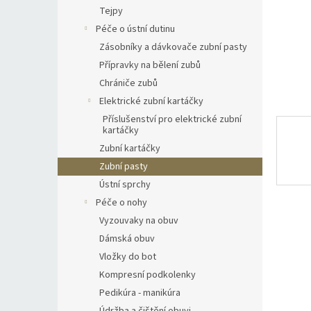
n
Tejpy
e
Péče o ústní dutinu
l
Zásobníky a dávkovače zubní pasty
Přípravky na bělení zubů
Chrániče zubů
Elektrické zubní kartáčky
Příslušenství pro elektrické zubní
kartáčky
Zubní kartáčky
Zubní pasty
Ústní sprchy
Péče o nohy
Vyzouvaky na obuv
Dámská obuv
Vložky do bot
Kompresní podkolenky
Pedikúra - manikúra