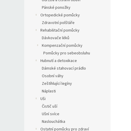
Údržba a čištění obuvi
Pánské ponožky
Ortopedické pomůcky
Zdravotní polštáře
Rehabilitační pomůcky
Dávkovače léků
Kompenzační pomůcky
Pomůcky pro sebeobsluhu
Hubnutí a detoxikace
Dámské stahovací prádlo
Osobní váhy
Zeštíhlující legíny
Náplasti
Uši
Čistič uší
Ušní svíce
Naslouchátka
Ostatní pomůcky pro zdraví