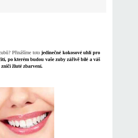
 zubů? Přinášíme toto
jedinečné kokosové uhlí pro
ití, po kterém budou vaše zuby zářivě bílé a váš
 zničí žluté zbarvení.