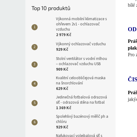
bílé
Top 10 produktů
Výkonná mobilní klimatizace s
ohřevem 2v1 - ochlazovač
OD
vzduchu
2 979 Kč
Práš
Výkonný ochlazovač vzduchu
plak
929 Kč
Pro 
Stolní ventilátor s vodní mlhou
– ochlazovač vzduchu USB
909 Kč
Kvalitní celoobličejová maska
ČI
na šnorchlování
629 Kč
Prá
Jedinečná fotbalová odrazová
jaký
síť - odrazová stěna na fotbal
1 369 Kč
Spolehlivý bazénový měřič ph a
chlóru
929 Kč
Nafukovací volejbalová síť s