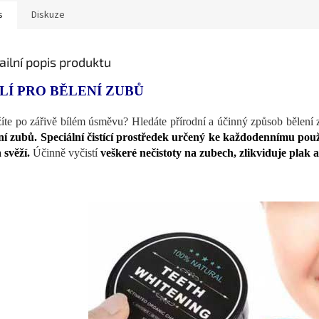
s
Diskuze
ailní popis produktu
LÍ PRO BĚLENÍ ZUBŮ
íte po zářivě bílém úsměvu? Hledáte přírodní a účinný způsob bělení
ní zubů. Speciální čistící prostředek určený ke každodennímu použ
 svěží.
Účinně vyčistí
veškeré nečistoty na zubech, zlikviduje plak a