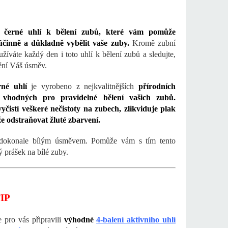
e
černé uhlí k bělení zubů, které vám pomůže
účinně a důkladně vybělit vaše zuby.
Kromě zubní
užíváte každý den i toto uhlí k bělení zubů a sledujte,
ění Váš úsměv.
rné uhlí
je vyrobeno z nejkvalitnějších
přírodních
 vhodných pro pravidelné bělení vašich zubů.
vyčistí veškeré nečistoty na zubech, zlikviduje plak
 odstraňovat žluté zbarvení.
 dokonale bílým úsměvem. Pomůže vám s tím tento
ý prášek na bílé zuby.
IP
 pro vás připravili
výhodné
4-balení aktivního uhlí