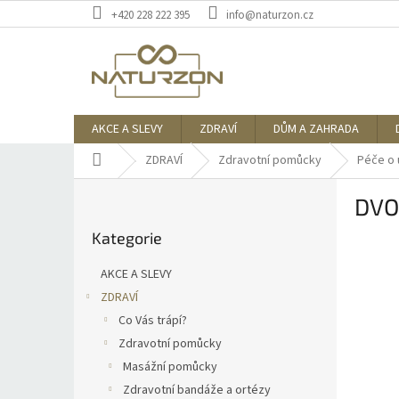
Přejít
+420 228 222 395
info@naturzon.cz
na
obsah
AKCE A SLEVY
ZDRAVÍ
DŮM A ZAHRADA
Domů
ZDRAVÍ
Zdravotní pomůcky
Péče o 
P
DVOJ
o
Přeskočit
s
Kategorie
kategorie
t
r
AKCE A SLEVY
a
ZDRAVÍ
n
Co Vás trápí?
n
í
Zdravotní pomůcky
p
Masážní pomůcky
a
Zdravotní bandáže a ortézy