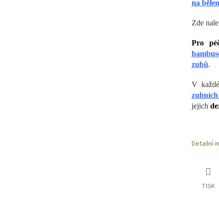
na běle
Zde nale
Pro pé
bambuso
zubů
.
V kaž
zubních
jejich
de
Detailní 
TISK