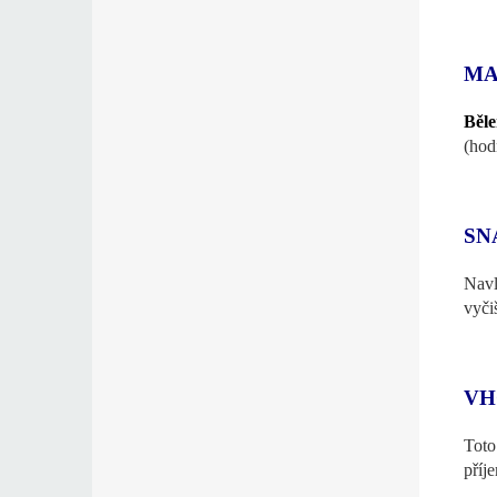
MA
Běle
(hod
SN
Navl
vyči
VH
Toto
příj