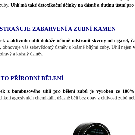
 zuby.
Uhlí má také detoxikační účinky na dásně a dutinu ústní pro 
STRAŇUJE ZABARVENÍ A ZUBNÍ KAMEN
ek z aktivního uhlí dokáže účinně odstranit skvrny od cigaret, č
,
obnovuje váš sebevědomý úsměv s krásně bílými zuby. Uhlí nejen
zdravý a krásný úsměv.
STO PŘÍRODNÍ BĚLENÍ
šek z bambusového uhlí pro bělení zubů je vyroben ze 100% 
chkoli agresivních chemikálií, úžasně bělí bez obav z citlivosti zubů ne