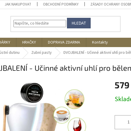
JAK NAKUPOVAT
OBCHODNÍ PODMÍNKY
ZÁSADY OCHRANY OSOB
HLEDAT
DÁRKY
HRAČKY
DOPRAVA ZDARMA
Kontakty
ústní dutinu
Zubní pasty
DVOJBALENÍ - Učinné aktivní uhlí pro bě
BALENÍ - Učinné aktivní uhlí pro běle
579
Měrná
Skla
cena: