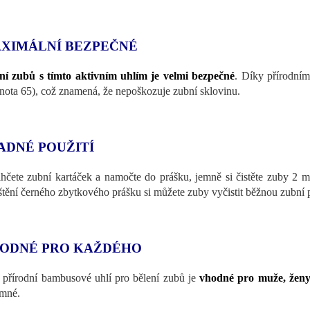
XIMÁLNÍ BEZPEČNÉ
ní zubů s tímto aktivním uhlím je velmi bezpečné
. Díky přírodním
nota 65), což znamená, že nepoškozuje zubní sklovinu.
ADNÉ POUŽITÍ
hčete zubní kartáček a namočte do prášku, jemně si čistěte zuby 2 m
štění černého zbytkového prášku si můžete zuby vyčistit běžnou zubní 
ODNÉ PRO KAŽDÉHO
 přírodní bambusové uhlí pro bělení zubů je
vhodné pro muže, ženy 
emné.