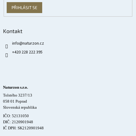
PŘIHLÁSIT SE
Kontakt
info
@
naturzon.cz
+420 228 222 395
Naturzon s.r.o.
Tolstého 3237/13
058 01 Poprad
Slovenská republika
IČO: 52131050
DIČ: 2120901948
IČ DPH: SK2120901948