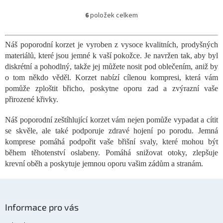
6
položek celkem
O
v
l
Náš poporodní korzet je vyroben z vysoce kvalitních, prodyšných
á
materiálů, které jsou jemné k vaší pokožce. Je navržen tak, aby byl
d
a
diskrétní a pohodlný, takže jej můžete nosit pod oblečením, aniž by
c
o tom někdo věděl. Korzet nabízí cílenou kompresi, která vám
í
pomůže zploštit břicho, poskytne oporu zad a zvýrazní vaše
p
přirozené křivky.
r
v
Náš poporodní zeštíhlující korzet vám nejen pomůže vypadat a cítit
k
se skvěle, ale také podporuje zdravé hojení po porodu. Jemná
y
v
komprese pomáhá podpořit vaše břišní svaly, které mohou být
ý
během těhotenství oslabeny. Pomáhá snižovat otoky, zlepšuje
p
krevní oběh a poskytuje jemnou oporu vašim zádům a stranám.
i
s
u
Z
á
Informace pro vás
p