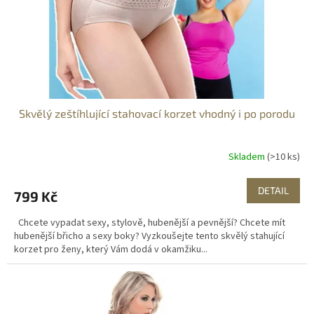
d
u
k
t
ů
Skvělý zeštíhlující stahovací korzet vhodný i po porodu
Skladem
(>10 ks)
DETAIL
799 Kč
Chcete vypadat sexy, stylově, hubenější a pevnější? Chcete mít
hubenější břicho a sexy boky? Vyzkoušejte tento skvělý stahující
korzet pro ženy, který Vám dodá v okamžiku...