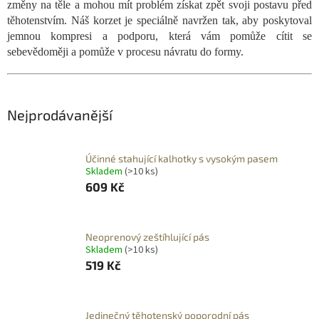
změny na těle a mohou mít problém získat zpět svoji postavu před
těhotenstvím. Náš korzet je speciálně navržen tak, aby poskytoval
jemnou kompresi a podporu, která vám pomůže cítit se
sebevědoměji a pomůže v procesu návratu do formy.
Nejprodávanější
Účinné stahující kalhotky s vysokým pasem
Skladem
(>10 ks)
609 Kč
Neoprenový zeštíhlující pás
Skladem
(>10 ks)
519 Kč
Jedinečný těhotenský poporodní pás