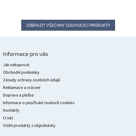
ZOBRAZIT VŠECHNY SOUVISEJÍCÍ PRODUKTY
Z
á
Informace pro vás
p
a
Jak nakupovat
t
Obchodní podmínky
í
Zásady ochrany osobních údajů
Reklamace a vrácení
Doprava a platba
Informace o používání souborů cookies
Kontakty
O nás
Vrátit produkty z objednávky