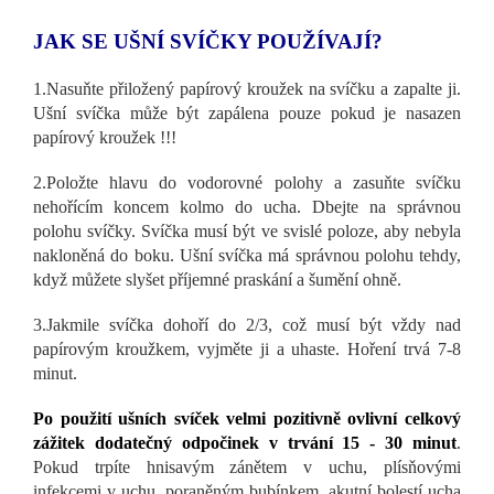
JAK SE UŠNÍ SVÍČKY POUŽÍVAJÍ?
1.Nasuňte přiložený papírový kroužek na svíčku a zapalte ji.
Ušní svíčka může být zapálena pouze pokud je nasazen
papírový kroužek !!!
2.Položte hlavu do vodorovné polohy a zasuňte svíčku
nehořícím koncem kolmo do ucha. Dbejte na správnou
polohu svíčky. Svíčka musí být ve svislé poloze, aby nebyla
nakloněná do boku. Ušní svíčka má správnou polohu tehdy,
když můžete slyšet příjemné praskání a šumění ohně.
3.Jakmile svíčka dohoří do 2/3, což musí být vždy nad
papírovým kroužkem, vyjměte ji a uhaste. Hoření trvá 7-8
minut.
Po použití ušních svíček velmi pozitivně ovlivní celkový
zážitek dodatečný odpočinek v trvání 15 - 30 minut
.
Pokud trpíte hnisavým zánětem v uchu, plísňovými
infekcemi v uchu, poraněným bubínkem, akutní bolestí ucha