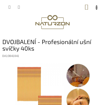
Přejít
NÁKUP
na
obsah
KOŠÍK
DVOJBALENÍ - Profesionální ušní
svíčky 40ks
DA10841841