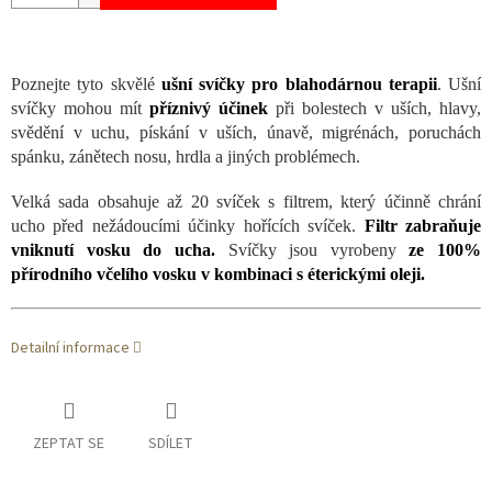
Poznejte tyto skvělé
ušní svíčky pro blahodárnou terapii
. Ušní
svíčky mohou mít
příznivý účinek
při bolestech v uších, hlavy,
svědění v uchu, pískání v uších, únavě, migrénách, poruchách
spánku, zánětech nosu, hrdla a jiných problémech.
Velká sada obsahuje až 20 svíček s filtrem, který účinně chrání
ucho před nežádoucími účinky hořících svíček.
Filtr zabraňuje
vniknutí vosku do ucha.
Svíčky jsou vyrobeny
ze 100%
přírodního včelího vosku v kombinaci s éterickými oleji.
Detailní informace
ZEPTAT SE
SDÍLET