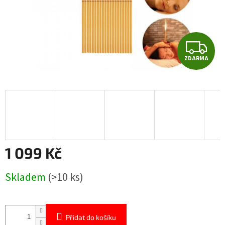
Z
ZDARMA
D
A
R
M
A
1 099 Kč
Měrná
Skladem
(>10 ks)
cena:
Přidat do košíku