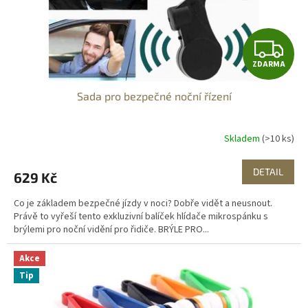
u
k
t
Z
ů
ZDARMA
D
Sada pro bezpečné noční řízení
A
R
Skladem
(>10 ks)
M
DETAIL
629 Kč
A
Co je základem bezpečné jízdy v noci? Dobře vidět a neusnout.
Právě to vyřeší tento exkluzivní balíček hlídače mikrospánku s
brýlemi pro noční vidění pro řidiče. BRÝLE PRO...
Akce
Tip