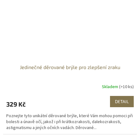
Jedinečné děrované brýle pro zlepšení zraku
Skladem
(>10 ks)
DETAIL
329 Kč
Poznejte tyto unikátní děrované brýle, které Vám mohou pomoci při
bolesti a únavě očí, jakož i při krátkozrakosti, dalekozrakosti,
astigmatismu a jiných očních vadách. Děrované...