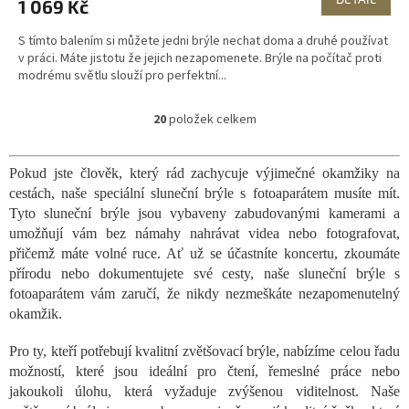
1 069 Kč
S tímto balením si můžete jedni brýle nechat doma a druhé používat
v práci. Máte jistotu že jejich nezapomenete. Brýle na počítač proti
modrému světlu slouží pro perfektní...
20
položek celkem
O
v
l
Pokud jste člověk, který rád zachycuje výjimečné okamžiky na
á
cestách, naše speciální sluneční brýle s fotoaparátem musíte mít.
d
a
Tyto sluneční brýle jsou vybaveny zabudovanými kamerami a
c
umožňují vám bez námahy nahrávat videa nebo fotografovat,
í
přičemž máte volné ruce. Ať už se účastníte koncertu, zkoumáte
p
přírodu nebo dokumentujete své cesty, naše sluneční brýle s
r
fotoaparátem vám zaručí, že nikdy nezmeškáte nezapomenutelný
v
okamžik.
k
y
v
Pro ty, kteří potřebují kvalitní zvětšovací brýle, nabízíme celou řadu
ý
možností, které jsou ideální pro čtení, řemeslné práce nebo
p
jakoukoli úlohu, která vyžaduje zvýšenou viditelnost. Naše
i