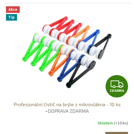
Akce
Tip
Z
ZDARMA
D
Profesionální čistič na brýle z mikrovlákna - 10 ks
A
+DOPRAVA ZDARMA
R
Skladem
(>10 ks)