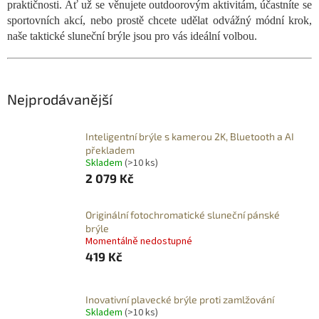
praktičnosti. Ať už se věnujete outdoorovým aktivitám, účastníte se
sportovních akcí, nebo prostě chcete udělat odvážný módní krok,
naše taktické sluneční brýle jsou pro vás ideální volbou.
Nejprodávanější
Inteligentní brýle s kamerou 2K, Bluetooth a AI
překladem
Skladem
(>10 ks)
2 079 Kč
Originální fotochromatické sluneční pánské
brýle
Momentálně nedostupné
419 Kč
Inovativní plavecké brýle proti zamlžování
Skladem
(>10 ks)