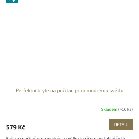
Perfektní brýle na počítač proti modrému světlu
Skladem
(>10 ks)
DETAIL
579 Kč
Brýle na počítač proti modrému světlu slouží pro perfektní čisté,