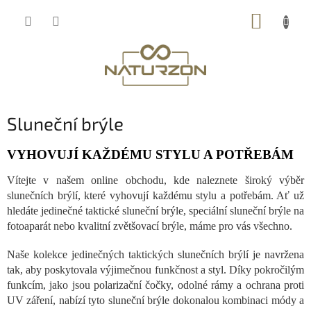
Přejít
NÁKUP
na
obsah
KOŠÍK
Sluneční brýle
VYHOVUJÍ KAŽDÉMU STYLU A POTŘEBÁM
Vítejte v našem online obchodu, kde naleznete široký výběr
slunečních brýlí, které vyhovují každému stylu a potřebám. Ať už
hledáte jedinečné taktické sluneční brýle, speciální sluneční brýle na
fotoaparát nebo kvalitní zvětšovací brýle, máme pro vás všechno.
Naše kolekce jedinečných taktických slunečních brýlí je navržena
tak, aby poskytovala výjimečnou funkčnost a styl. Díky pokročilým
funkcím, jako jsou polarizační čočky, odolné rámy a ochrana proti
UV záření, nabízí tyto sluneční brýle dokonalou kombinaci módy a