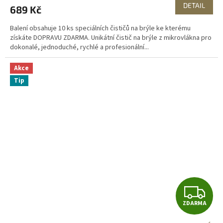
M
DETAIL
689 Kč
A
Balení obsahuje 10 ks speciálních čističů na brýle ke kterému
získáte DOPRAVU ZDARMA. Unikátní čistič na brýle z mikrovlákna pro
dokonalé, jednoduché, rychlé a profesionální...
Akce
Tip
Z
ZDARMA
D