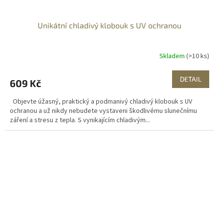
Unikátní chladivý klobouk s UV ochranou
Skladem
(>10 ks)
DETAIL
609 Kč
Objevte úžasný, praktický a podmanivý chladivý klobouk s UV
ochranou a už nikdy nebudete vystaveni škodlivému slunečnímu
záření a stresu z tepla. S vynikajícím chladivým...