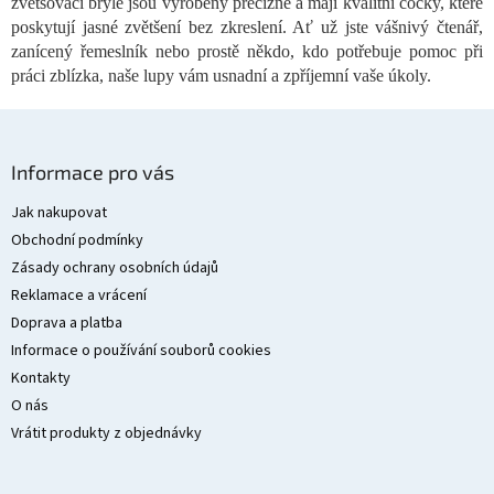
zvětšovací brýle jsou vyrobeny precizně a mají kvalitní čočky, které
s
poskytují jasné zvětšení bez zkreslení. Ať už jste vášnivý čtenář,
u
zanícený řemeslník nebo prostě někdo, kdo potřebuje pomoc při
práci zblízka, naše lupy vám usnadní a zpříjemní vaše úkoly.
Z
á
Informace pro vás
p
a
Jak nakupovat
t
Obchodní podmínky
í
Zásady ochrany osobních údajů
Reklamace a vrácení
Doprava a platba
Informace o používání souborů cookies
Kontakty
O nás
Vrátit produkty z objednávky