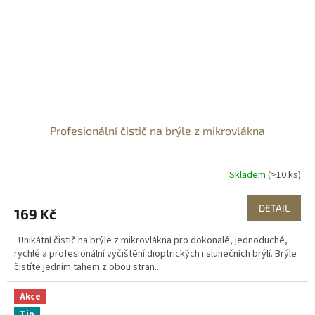
Profesionální čistič na brýle z mikrovlákna
Skladem
(>10 ks)
DETAIL
169 Kč
Unikátní čistič na brýle z mikrovlákna pro dokonalé, jednoduché,
rychlé a profesionální vyčištění dioptrických i slunečních brýlí. Brýle
čistíte jedním tahem z obou stran....
Akce
Tip