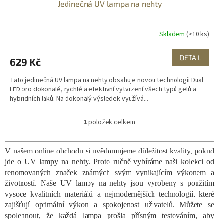
Jedinečná UV lampa na nehty
Skladem
(>10 ks)
DETAIL
629 Kč
Tato jedinečná UV lampa na nehty obsahuje novou technologii Dual
LED pro dokonalé, rychlé a efektivní vytvrzení všech typů gelů a
hybridních laků. Na dokonalý výsledek využívá...
1
položek celkem
O
v
l
V našem online obchodu si uvědomujeme důležitost kvality, pokud
á
jde o UV lampy na nehty. Proto ručně vybíráme naši kolekci od
d
a
renomovaných značek známých svým vynikajícím výkonem a
c
životností. Naše UV lampy na nehty jsou vyrobeny s použitím
í
vysoce kvalitních materiálů a nejmodernějších technologií, které
p
zajišťují optimální výkon a spokojenost uživatelů. Můžete se
r
spolehnout, že každá lampa prošla přísným testováním, aby
v