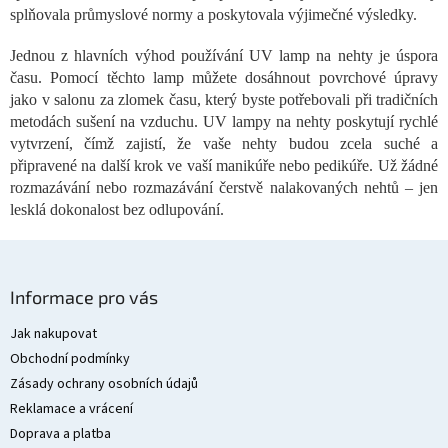
splňovala průmyslové normy a poskytovala výjimečné výsledky.
k
y
v
Jednou z hlavních výhod používání UV lamp na nehty je úspora
ý
času. Pomocí těchto lamp můžete dosáhnout povrchové úpravy
p
jako v salonu za zlomek času, který byste potřebovali při tradičních
i
metodách sušení na vzduchu. UV lampy na nehty poskytují rychlé
s
vytvrzení, čímž zajistí, že vaše nehty budou zcela suché a
u
připravené na další krok ve vaší manikúře nebo pedikúře. Už žádné
rozmazávání nebo rozmazávání čerstvě nalakovaných nehtů – jen
lesklá dokonalost bez odlupování.
Z
á
Informace pro vás
p
a
Jak nakupovat
t
Obchodní podmínky
í
Zásady ochrany osobních údajů
Reklamace a vrácení
Doprava a platba