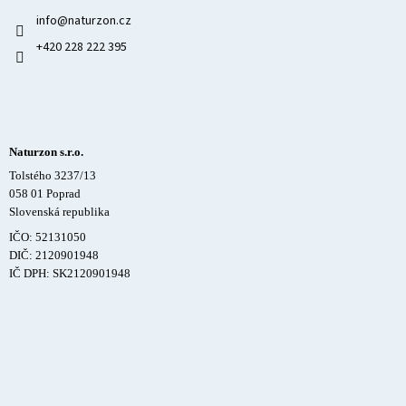
info
@
naturzon.cz
+420 228 222 395
Naturzon s.r.o.
Tolstého 3237/13
058 01 Poprad
Slovenská republika
IČO: 52131050
DIČ: 2120901948
IČ DPH: SK2120901948