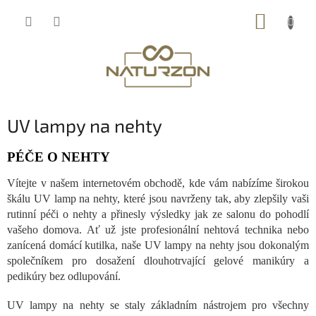
Přejít
NÁKUP
na
obsah
KOŠÍK
UV lampy na nehty
PÉČE O NEHTY
Vítejte v našem internetovém obchodě, kde vám nabízíme širokou
škálu UV lamp na nehty, které jsou navrženy tak, aby zlepšily vaši
rutinní péči o nehty a přinesly výsledky jak ze salonu do pohodlí
vašeho domova. Ať už jste profesionální nehtová technika nebo
zanícená domácí kutilka, naše UV lampy na nehty jsou dokonalým
společníkem pro dosažení dlouhotrvající gelové manikúry a
pedikúry bez odlupování.
UV lampy na nehty se staly základním nástrojem pro všechny