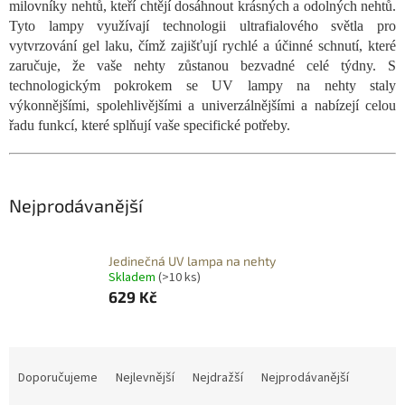
milovníky nehtů, kteří chtějí dosáhnout krásných a odolných nehtů.
Tyto lampy využívají technologii ultrafialového světla pro
vytvrzování gel laku, čímž zajišťují rychlé a účinné schnutí, které
zaručuje, že vaše nehty zůstanou bezvadné celé týdny. S
technologickým pokrokem se UV lampy na nehty staly
výkonnějšími, spolehlivějšími a univerzálnějšími a nabízejí celou
řadu funkcí, které splňují vaše specifické potřeby.
Nejprodávanější
Jedinečná UV lampa na nehty
Skladem
(>10 ks)
629 Kč
Ř
a
Doporučujeme
Nejlevnější
Nejdražší
Nejprodávanější
z