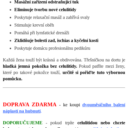
Masážní zařízení odstraňující tuk
Eliminuje tvorbu nové celulitidy
Poskytuje relaxační masáž a zahřívá svaly
Stimuluje krevní oběh
Pomáhá při lymfatické drenáži
Zklidňuje bolesti zad, ischias a kyčelní kosti
Poskytuje domácu profesionálnu pedikúru
Každá žena touží být krásná a obdivována. Třešničkou na dortu je
hladká jemná pokožka bez celulitidy.
Pokud patříte mezi ženy,
které po takové pokožce touží,
určitě si pořiďte tuto výbornou
pomůcku.
DOPRAVA ZDARMA
- ke koupi
dvouměsíčního balení
náplastí na hubnutí
.
DOPORUČUJEME
- pokud trpíte
celulitidou nebo chcete