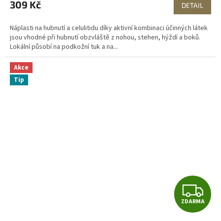
309 Kč
DETAIL
Náplasti na hubnutí a celulitidu díky aktivní kombinaci účinných látek
jsou vhodné při hubnutí obzvláště z nohou, stehen, hýždí a boků.
Lokální působí na podkožní tuk a na...
Akce
Tip
Z
ZDARMA
D