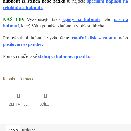
hubnout ze stehen nebo zadku
tu najdete
speciální náplasti na
celulitidu a hubnutí.
NÁŠ TIP:
Vyzkoušejte také
legíny na hubnutí
nebo
pás na
hubnutí
,
který Vám pomůže zhubnout v oblasti břicha.
Pro efektivní hubnutí vyzkoušejte
rotační disk - rotanu
nebo
posilovací expander.
Pomoci může také
stahující hubnoucí prádlo
.
Detailní informace
ZEPTAT SE
SDÍLET
Popis
Diskuze