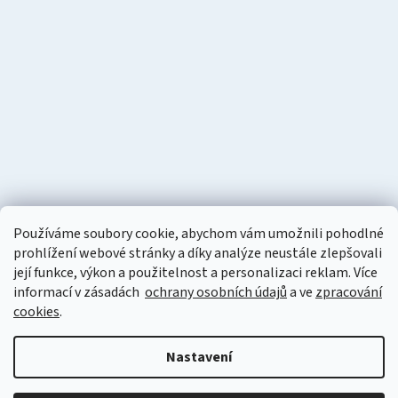
Používáme soubory cookie, abychom vám umožnili pohodlné
prohlížení webové stránky a díky analýze neustále zlepšovali
její funkce, výkon a použitelnost a personalizaci reklam. Více
informací v zásadách
ochrany osobních údajů
a ve
zpracování
cookies
.
Vytvořil Shoptet
Nastavení
Copyright 2026
Naturzon.cz
. Všechna práva vyhrazena.
Upravit