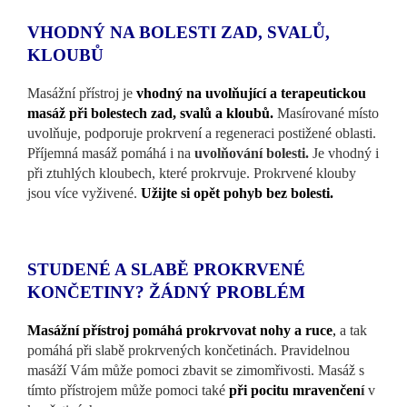
VHODNÝ NA BOLESTI ZAD, SVALŮ,
KLOUBŮ
Masážní přístroj je
vhodný na uvolňující a terapeutickou
masáž
při bolestech zad, svalů a kloubů
.
Masírované místo
uvolňuje, podporuje prokrvení a regeneraci postižené oblasti.
Příjemná masáž pomáhá i na
uvolňování bolesti
.
Je vhodný i
při ztuhlých kloubech, které prokrvuje. Prokrvené klouby
jsou více vyživené.
Užijte si opět pohyb bez bolesti.
STUDENÉ A SLABĚ PROKRVENÉ
KONČETINY? ŽÁDNÝ PROBLÉM
Masážní přístroj pomáhá prokrvovat nohy a ruce
,
a tak
pomáhá při slabě prokrvených končetinách. Pravidelnou
masáží Vám může pomoci zbavit se zimomřivosti. Masáž s
tímto přístrojem může pomoci také
při pocitu mravenčen
í
v