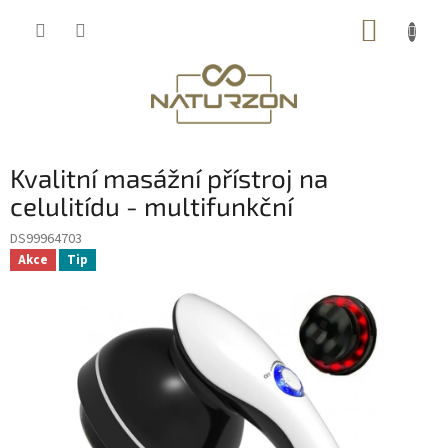
Přejít
NÁKUP
na
obsah
KOŠÍK
Kvalitní masážní přístroj na
celulitídu - multifunkční
DS99964703
Akce
Tip