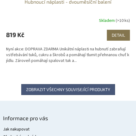
Hubnoucí náplasti - dvouměsíční balení
A
R
Skladem
(>10 ks)
M
819 Kč
DETAIL
A
Nyní akce: DOPRAVA ZDARMA Unikátní náplasti na hubnutí zabraňují
vstřebávání tuků, cukru a škrobů a pomáhají tlumit přehnanou chuť k
jídlu. Zároveň pomáhají spalovat tuk a...
ZOBRAZIT VŠECHNY SOUVISEJÍCÍ PRODUKTY
Z
á
Informace pro vás
p
a
Jak nakupovat