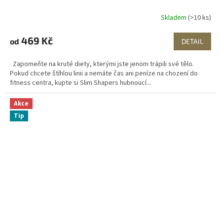
Skladem
(>10 ks)
469 Kč
od
DETAIL
Zapomeňte na kruté diety, kterými jste jenom trápili své tělo.
Pokud chcete štíhlou linii a nemáte čas ani peníze na chození do
fitness centra, kupte si Slim Shapers hubnoucí...
Akce
Tip