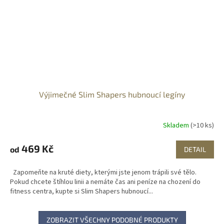
Výjimečné Slim Shapers hubnoucí legíny
Skladem
(>10 ks)
469 Kč
od
DETAIL
Zapomeňte na kruté diety, kterými jste jenom trápili své tělo.
Pokud chcete štíhlou linii a nemáte čas ani peníze na chození do
fitness centra, kupte si Slim Shapers hubnoucí...
ZOBRAZIT VŠECHNY PODOBNÉ PRODUKTY