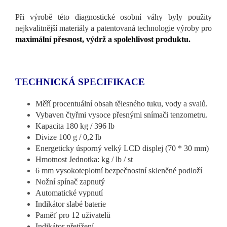
Při výrobě této diagnostické osobní váhy byly použity
nejkvalitnější materiály a patentovaná technologie výroby pro
maximální přesnost, výdrž a spolehlivost produktu.
TECHNICKÁ SPECIFIKACE
Měří procentuální obsah tělesného tuku, vody a svalů.
Vybaven čtyřmi vysoce přesnými snímači tenzometru.
Kapacita 180 kg / 396 lb
Divize 100 g / 0,2 lb
Energeticky úsporný velký LCD displej (70 * 30 mm)
Hmotnost Jednotka: kg / lb / st
6 mm vysokoteplotní bezpečnostní skleněné podloží
Nožní spínač zapnutý
Automatické vypnutí
Indikátor slabé baterie
Paměť pro 12 uživatelů
Indikátor přetížení