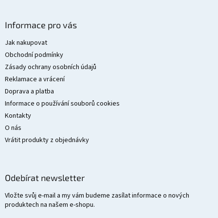
Z
á
Informace pro vás
p
a
Jak nakupovat
t
Obchodní podmínky
í
Zásady ochrany osobních údajů
Reklamace a vrácení
Doprava a platba
Informace o používání souborů cookies
Kontakty
O nás
Vrátit produkty z objednávky
Odebírat newsletter
Vložte svůj e-mail a my vám budeme zasílat informace o nových
produktech na našem e-shopu.