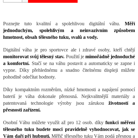
Poznejte tuto kvalitní a spolehlivou digitální váhu.
Měří
jednoduchým, spolehlivým a neinvazivním způsobem
hmotnost, obsah tělesného tuku, svalů a vody.
Digitální váha je pro sportovce ale i zdravé osoby, kteří chtějí
monitorovat svůj tělesný stav.
Použití je
mimořádně jednoduché
a komfortní.
Stačí se na váhu postavit a automaticky se zapne i
vypne. Díky přehlednému a snadno čitelnému displeji můžete
pohodlně odečítat hodnoty.
Díky kompaktním rozměrům, nízké hmotnosti a napájení pomocí
baterií je váha dokonale přenosná. Nejkvalitnější materiály a
patentovaná technologie výroby jsou zárukou
životností a
přesnosti zařízení.
Osobní Váhu můžete využít až pro 12 osob. díky
funkci měření
tělesného tuku budete moci pravidelně vyhodnocovat, jak se
Vám daří při hubnutí.
Měřič tělesného tuku Vám podá přesnou a