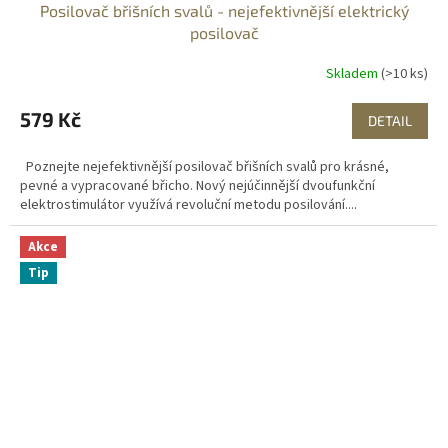
Posilovač břišních svalů - nejefektivnější elektrický
posilovač
Skladem
(>10 ks)
579 Kč
DETAIL
Poznejte nejefektivnější posilovač břišních svalů pro krásné,
pevné a vypracované břicho. Nový nejúčinnější dvoufunkční
elektrostimulátor využívá revoluční metodu posilování....
Akce
Tip