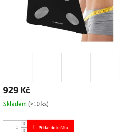
929 Kč
Měrná
Skladem
(>10 ks)
cena:
Přidat do košíku