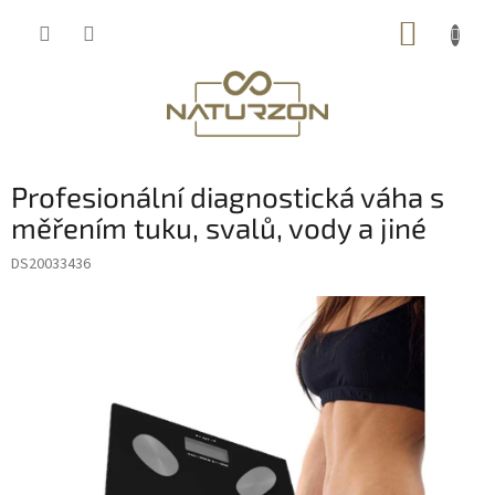
Přejít
NÁKUP
na
obsah
KOŠÍK
Profesionální diagnostická váha s
měřením tuku, svalů, vody a jiné
DS20033436