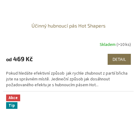
Účinný hubnoucí pás Hot Shapers
Skladem
(>10 ks)
469 Kč
od
DETAIL
Pokud hledáte efektivní způsob jak rychle zhubnout z partií břicha
jste na správném místě. Jedineční způsob jak dosáhnout
požadovaného efektu je s hubnoucím pásem Hot...
Akce
Tip