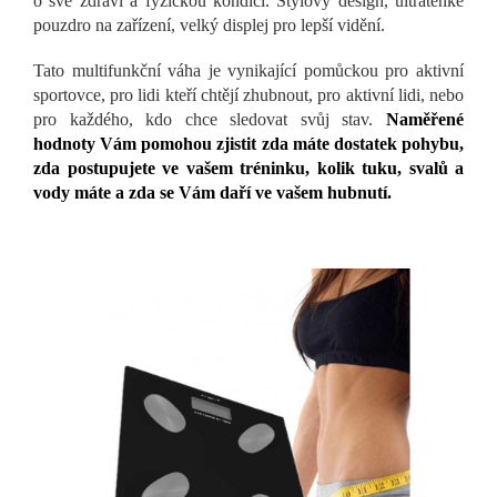
o své zdraví a fyzickou kondici. Stylový design, ultratenké
pouzdro na zařízení, velký displej pro lepší vidění.
Tato multifunkční váha je vynikající pomůckou pro aktivní
sportovce, pro lidi kteří chtějí zhubnout, pro aktivní lidi, nebo
pro každého, kdo chce sledovat svůj stav.
Naměřené
hodnoty Vám pomohou zjistit zda máte dostatek pohybu,
zda postupujete ve vašem tréninku, kolik tuku, svalů a
vody máte a zda se Vám daří ve vašem hubnutí.