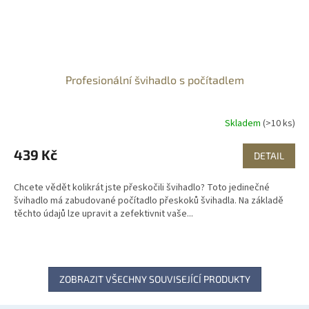
Profesionální švihadlo s počítadlem
Skladem
(>10 ks)
439 Kč
DETAIL
Chcete vědět kolikrát jste přeskočili švihadlo? Toto jedinečné
švihadlo má zabudované počítadlo přeskoků švihadla. Na základě
těchto údajů lze upravit a zefektivnit vaše...
ZOBRAZIT VŠECHNY SOUVISEJÍCÍ PRODUKTY