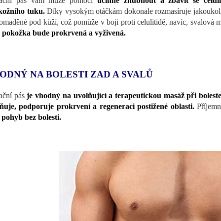
rační pás vám může pomoci
účinně zhubnout a zbavit se celuli
kožního tuku.
Díky vysokým otáčkám dokonale rozmasíruje jakoukoliv 
omaděné pod kůží, což pomůže v boji proti celulitidě, navíc, svalová ma
pokožka bude prokrvená a vyživená.
ODNÝ NA BOLESTI ZAD A SVALŮ
ační pás
je vhodný na uvolňující a terapeutickou masáž při bolest
ňuje, podporuje prokrvení a regeneraci postižené oblasti.
Příjemn
 pohyb bez bolesti.