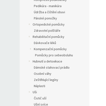
Kompresní podkolenky
Pedikúra - manikúra
Údržba a čištění obuvi
Pánské ponožky
Ortopedické pomůcky
Zdravotní polštáře
Rehabilitační pomůcky
Dávkovače léků
Kompenzační pomůcky
Pomůcky pro sebeobsluhu
Hubnutí a detoxikace
Dámské stahovací prádlo
Osobní váhy
Zeštíhlující legíny
Náplasti
Uši
Čistič uší
Ušní svíce