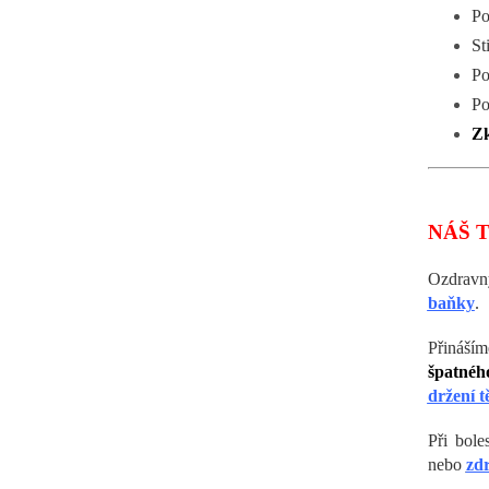
Po
St
Po
Po
Zk
NÁŠ T
Ozdravný
baňky
.
Přináší
špatného
držení t
Při bol
nebo
zd