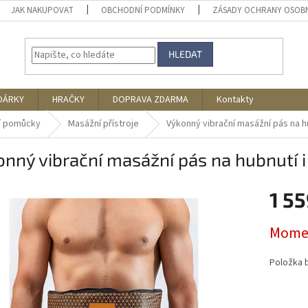
JAK NAKUPOVAT
OBCHODNÍ PODMÍNKY
ZÁSADY OCHRANY OSOB
HLEDAT
DÁRKY
HRAČKY
DOPRAVA ZDARMA
Kontakty
í pomůcky
Masážní přístroje
Výkonný vibrační masážní pás na h
nný vibrační masážní pás na hubnutí 
1 55
Měrná
Momen
cena:
Položka 