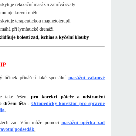
skytuje relaxační masáž a zahřívá svaly
imuluje krevní oběh
skytuje terapeutickou magnetoterapii
máhá při lymfatické drenáži
lidňuje bolesti zad, ischias a kyčelní klouby
IP
 účinek přinášejí také speciální
masážní vakuové
me také řešení
pro korekci páteře a odstranění
 držení těla
-
Ortopedický korektor pro správné
ěla
.
estech zad Vám může pomoci
masážní opěrka zad
ravotní podsedák
.