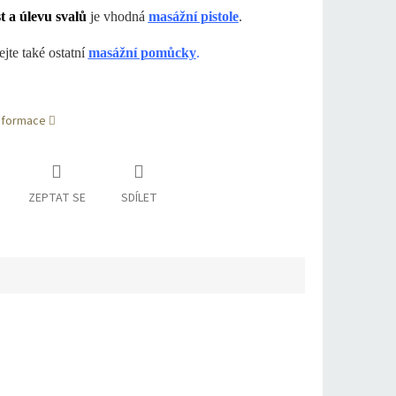
t a úlevu svalů
je vhodná
masážní pistole
.
jte také ostatní
masážní pomůcky
.
informace
ZEPTAT SE
SDÍLET