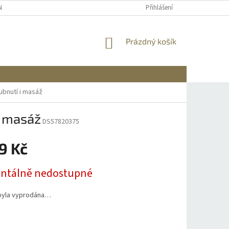
NÍCH ÚDAJŮ
REKLAMACE A VRÁCENÍ
DOPRAVA A PLATBA
Přihlášení
INFO
NÁKUPNÍ
Prázdný košík
KOŠÍK
ubnutí i masáž
i masáž
DS57820375
9 Kč
tálně nedostupné
byla vyprodána…