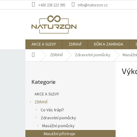
Přejít
+420 228 222 395
info@naturzon.cz
na
obsah
AKCE A SLEVY
ZDRAVÍ
DŮM A ZAHRADA
Domů
ZDRAVÍ
Zdravotní pomůcky
Masážn
P
Výko
o
Přeskočit
s
Kategorie
kategorie
t
r
AKCE A SLEVY
a
ZDRAVÍ
n
Co Vás trápí?
n
í
Zdravotní pomůcky
p
Masážní pomůcky
a
Masážní přístroje