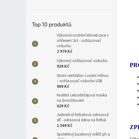
Top 10 produktů
Výkonná mobilní klimatizace s
ohřevem 2v1 - ochlazovač
vzduchu
2 979 Kč
Výkonný ochlazovač vzduchu
PR
929 Kč
Stolní ventilátor s vodní mlhou
– ochlazovač vzduchu USB
909 Kč
Kvalitní celoobličejová maska
na šnorchlování
629 Kč
Jedinečná fotbalová odrazová
síť - odrazová stěna na fotbal
1 369 Kč
ZP
Spolehlivý bazénový měřič ph a