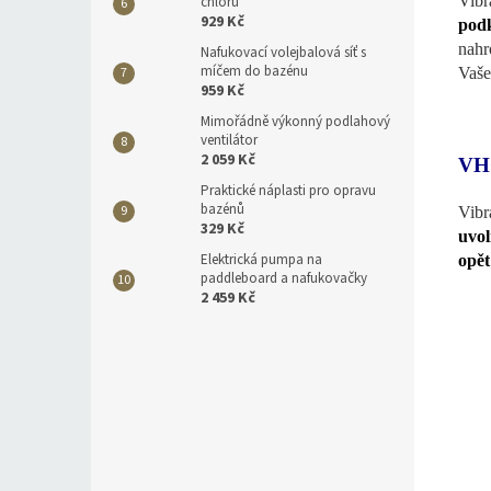
Vib
chlóru
929 Kč
pod
nahr
Nafukovací volejbalová síť s
míčem do bazénu
Vaše
959 Kč
Mimořádně výkonný podlahový
ventilátor
2 059 Kč
VH
Praktické náplasti pro opravu
bazénů
Vibr
329 Kč
uvol
Elektrická pumpa na
opět
paddleboard a nafukovačky
2 459 Kč