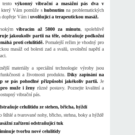
e tento
výkonný vibrační a masážní pás dva v
který Vám pomůže s
hubnutím
na problematických
 a dopřeje Vám i
uvolňující a terapeutickou masáž.
ysokým
vibracím až 5800 za minutu
, spolehlivě
uje jakoukoliv partii na těle, odstraňuje podkožní
máhá proti celulitidě.
Pomalejší režim je vhodný pro
ickou masáž od bolesti zad a svalů, uvolnění napětí a
aci.
tnější materiály a speciální technologie výroby jsou
funkčnosti a životnosti produktu.
Díky zapínání na
ip se pás pohodlné přizpůsobí jakékoliv partii.
Je
pro muže i ženy
různé postavy. Poznejte kvalitní a
ostupný vibrační pás.
straňuje celulitidu ze stehen, břicha, hýždí
o štíhlé a tvarované nohy, břicho, stehna, boky a hýždě
sážní zařízení odstraňující tuk
iminuje tvorbu nové celulitidy