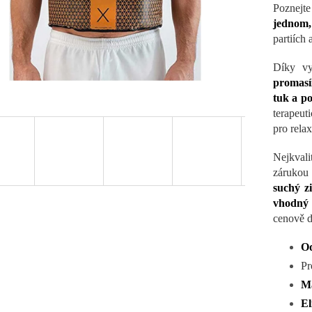
Poznejt
jednom,
partiích
Díky v
promasír
tuk a po
terapeut
pro relax
Nejkvali
zárukou 
suchý z
vhodný 
cenově d
Od
Pr
Ma
El