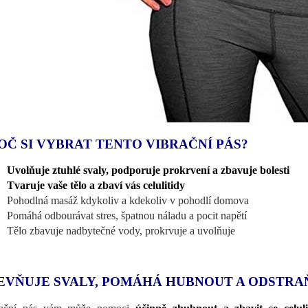
OČ SI VYBRAT TENTO VIBRAČNÍ PÁS?
Uvolňuje ztuhlé svaly, podporuje prokrvení a zbavuje bolesti
Tvaruje vaše tělo a zbaví vás celulitidy
Pohodlná masáž kdykoliv a kdekoliv v pohodlí domova
Pomáhá odbourávat stres, špatnou náladu a pocit napětí
Tělo zbavuje nadbytečné vody, prokrvuje a uvolňuje
EVŇUJE SVALY, POMÁHÁ HUBNOUT A ODSTRA