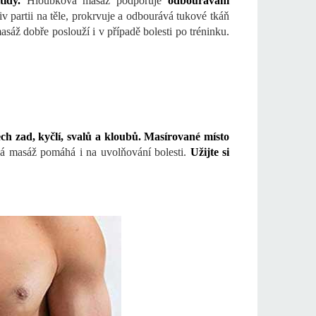
tidy.
Hloubková masáž podporuje
odbourávání
partii na těle, prokrvuje a odbourává tukové tkáň
sáž dobře poslouží i v případě bolesti po tréninku.
ech zad, kyčlí, svalů a kloubů. Masírované místo
á masáž pomáhá i na uvolňování bolesti.
Užijte si