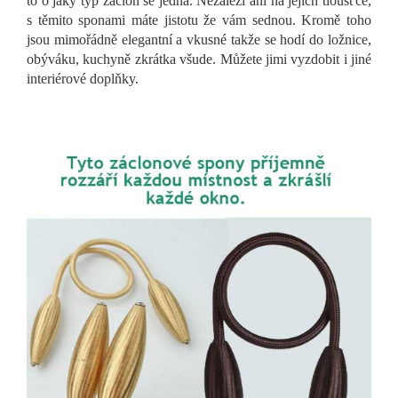
to o jaký typ záclon se jedná. Nezáleží ani na jejich tloušťce,
s těmito sponami máte jistotu že vám sednou. Kromě toho
jsou mimořádně elegantní a vkusné takže se hodí do ložnice,
obýváku, kuchyně zkrátka všude. Můžete jimi vyzdobit i jiné
interiérové doplňky.