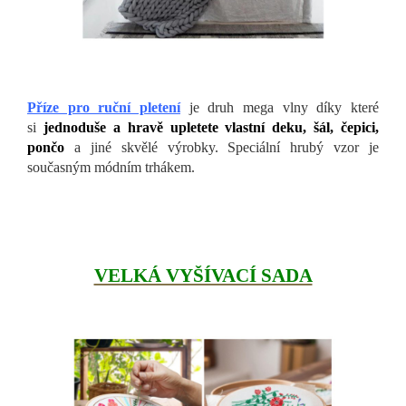
Příze pro ruční pletení
je druh mega vlny díky které
si
jednoduše a hravě upletete vlastní deku, šál, čepici,
pončo
a jiné skvělé výrobky. Speciální hrubý vzor je
současným módním trhákem.
VELKÁ VYŠÍVACÍ SADA