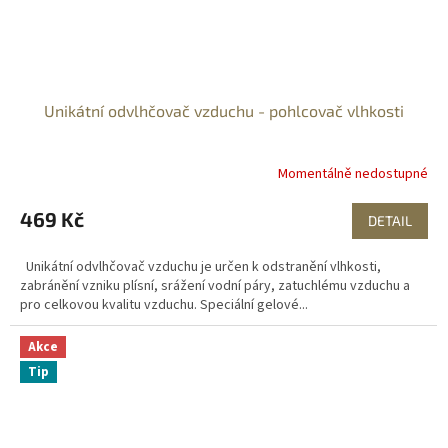
Unikátní odvlhčovač vzduchu - pohlcovač vlhkosti
Momentálně nedostupné
469 Kč
DETAIL
Unikátní odvlhčovač vzduchu je určen k odstranění vlhkosti,
zabránění vzniku plísní, srážení vodní páry, zatuchlému vzduchu a
pro celkovou kvalitu vzduchu. Speciální gelové...
Akce
Tip