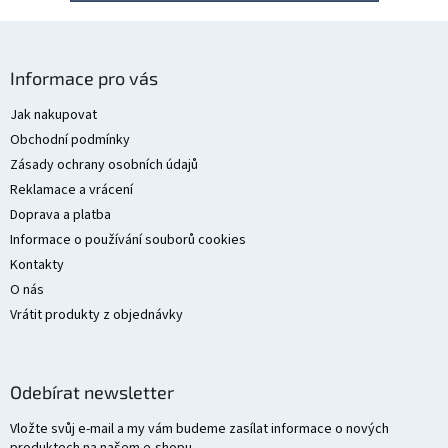
Z
á
Informace pro vás
p
a
Jak nakupovat
t
Obchodní podmínky
í
Zásady ochrany osobních údajů
Reklamace a vrácení
Doprava a platba
Informace o používání souborů cookies
Kontakty
O nás
Vrátit produkty z objednávky
Odebírat newsletter
Vložte svůj e-mail a my vám budeme zasílat informace o nových