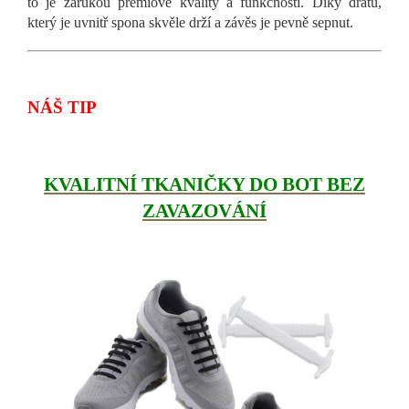
to je zárukou prémiové kvality a funkčnosti. Díky drátu,
který je uvnitř spona skvěle drží a závěs je pevně sepnut.
NÁŠ TIP
KVALITNÍ TKANIČKY DO BOT BEZ
ZAVAZOVÁNÍ