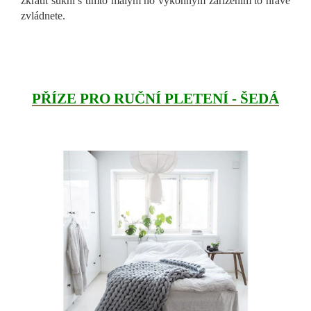
zkrátit sukni s tímto malým no výkonným zařízením to hravě
zvládnete.
PŘÍZE PRO RUČNÍ PLETENÍ - ŠEDÁ