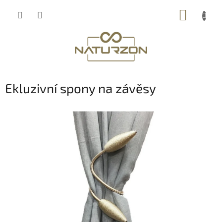
Přejít
NÁKUP
na
obsah
KOŠÍK
Ekluzivní spony na závěsy