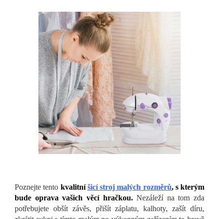
Poznejte tento
kvalitní
šicí stroj malých rozměrů
, s kterým
bude oprava vašich věcí hračkou.
Nezáleží na tom zda
potřebujete obšít závěs, přišít záplatu, kalhoty, zašít díru,