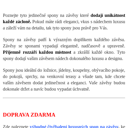
Poznejte tyto jedinečné spony na závěsy které
dodají unikátnost
každé zácloně.
Pokud máte rádi eleganci, vkus s nádechem luxusu
a záleží vám na detailu, tak tyto spony jsou právě pro Vás.
Spony na závěsy patří k výrazným doplňkem každého závěsu.
Závěsy se sponami vypadají elegantně, nadčasově a upraveně.
Příjemně rozzáří každou místnost
a zkrášlí každé okno. Tyto
spony dodají vašim závěsem nádech dokonalého luxusu a designu.
Spony jsou ideální do ložnice, jídelny, koupelny, obývacího pokoje,
do pokojů, sprchy, na venkovní terasy a všude tam, kde chcete
vaším závěsem dodat jedinečnost a eleganci. Vaše závěsy budou
dokonale držet a navíc budou vypadat úchvatně.
DOPRAVA ZDARMA
Zde naleznete
výhodné čtyřbalení luxusných spon na závěsy
,
ke