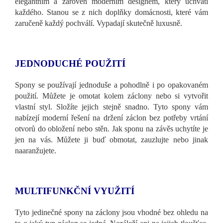
elegantním a zároveň moderním designem, který uchvátí
každého. Stanou se z nich doplňky domácnosti, které vám
zaručeně každý pochválí. Vypadají skutečně luxusně.
JEDNODUCHÉ POUŽITÍ
Spony se používají jednoduše a pohodlně i po opakovaném
použití. Můžete je omotat kolem záclony nebo si vytvořit
vlastní styl. Složíte jejich stejně snadno. Tyto spony vám
nabízejí moderní řešení na držení záclon bez potřeby vrtání
otvorů do obložení nebo stěn. Jak sponu na závěs uchytíte je
jen na vás. Můžete ji buď obmotat, zauzlujte nebo jinak
naaranžujete.
MULTIFUNKČNÍ VYUŽITÍ
Tyto jedinečné spony na záclony jsou vhodné bez ohledu na