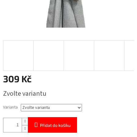
309 Kč
Měrná
Zvolte variantu
cena:
Varianta
Přidat do košíku