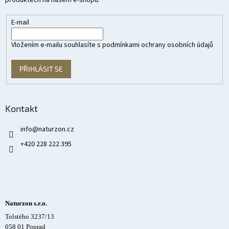
produktech na našem e-shopu.
E-mail
Vložením e-mailu souhlasíte s
podmínkami ochrany osobních údajů
PŘIHLÁSIT SE
Kontakt
info
@
naturzon.cz
+420 228 222 395
Naturzon s.r.o.
Tolstého 3237/13
058 01 Poprad