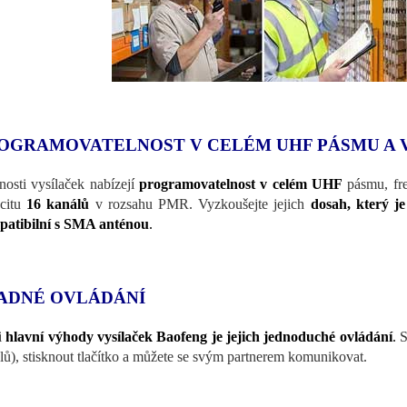
OGRAMOVATELNOST V CELÉM UHF PÁSMU A
osti vysílaček nabízejí
programovatelnost v celém UHF
pásmu, fr
citu
16 kanálů
v rozsahu PMR. Vyzkoušejte jejich
dosah, který je
atibilní s SMA anténou
.
ADNÉ OVLÁDÁNÍ
i
hlavní výhody vysílaček Baofeng je jejich jednoduché ovládání
.
S
lů), stisknout tlačítko a můžete se svým partnerem komunikovat.