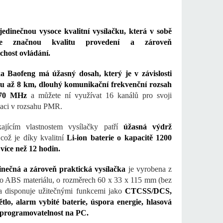
jedinečnou vysoce kvalitní vysílačku, která v sobě
je značnou kvalitu provedení a zároveň
chost ovládání.
ka Baofeng má úžasný dosah, který je v závislosti
nu až 8 km, dlouhý komunikační frekvenční rozsah
470 MHz
a můžete ní využívat 16 kanálů pro svoji
aci v rozsahu PMR.
ajícím vlastnostem vysílačky patří
úžasná výdrž
což je díky kvalitní
Li-ion baterie o kapacitě 1200
více než 12 hodin.
inečná a zároveň praktická vysílačka
je vyrobena z
ho ABS materiálu, o rozměrech 60 x 33 x 115 mm (bez
a disponuje užitečnými funkcemi jako
CTCSS/DCS,
lo, alarm vybité baterie, úspora energie, hlasová
 programovatelnost na PC.