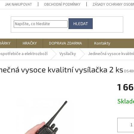
JAK NAKUPOVAT
OBCHODNÍ PODMÍNKY
ZÁSADY OCHRANY OSOB
HLEDAT
DÁRKY
HRAČKY
DOPRAVA ZDARMA
Kontakty
ospotřebiče a elektrozboží
Vysílačky
Jedinečná vysoce kvalitní
nečná vysoce kvalitní vysílačka 2 ks
DS48
1 66
Měrná
Skla
cena: