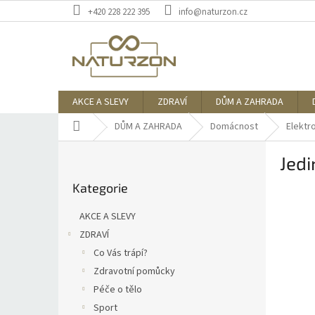
Přejít
+420 228 222 395
info@naturzon.cz
na
obsah
AKCE A SLEVY
ZDRAVÍ
DŮM A ZAHRADA
Domů
DŮM A ZAHRADA
Domácnost
Elektr
P
Jedi
o
Přeskočit
s
Kategorie
kategorie
t
r
AKCE A SLEVY
a
ZDRAVÍ
n
Co Vás trápí?
n
í
Zdravotní pomůcky
p
Péče o tělo
a
Sport