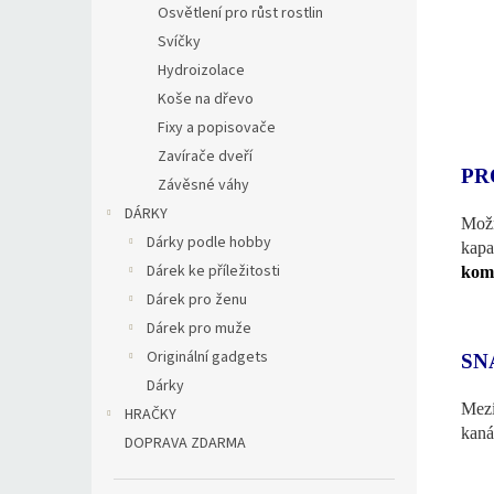
Osvětlení pro růst rostlin
Svíčky
Hydroizolace
Koše na dřevo
Fixy a popisovače
Zavírače dveří
PR
Závěsné váhy
DÁRKY
Možn
Dárky podle hobby
kapa
Dárek ke příležitosti
komp
Dárek pro ženu
Dárek pro muže
Originální gadgets
SN
Dárky
Mez
HRAČKY
kaná
DOPRAVA ZDARMA