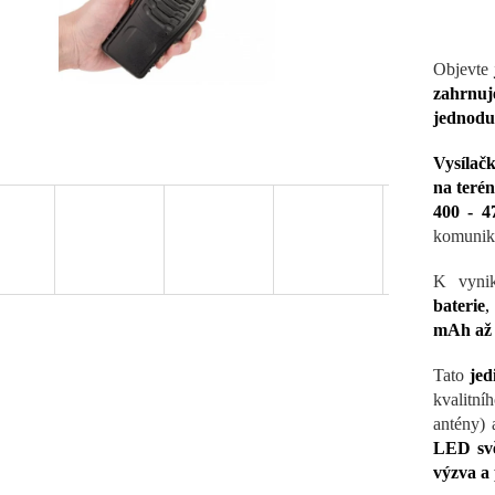
Objevte
zahrnu
jednodu
Vysílač
na teré
400 - 
komunik
K vynik
baterie
,
mAh až 
Tato
jed
kvalitní
antény) 
LED svět
výzva a