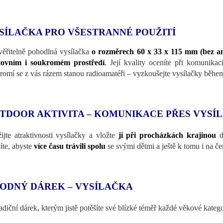
SÍLAČKA PRO VŠESTRANNÉ POUŽITÍ
ěřitelně pohodlná vysílačka
o rozměrech 60 x 33 x 115 mm (bez ant
covním i soukromém prostředí
.
Její kvality oceníte při komunika
romí se z vás rázem stanou radioamatéři – vyzkoušejte vysílačky během re
TDOOR AKTIVITA – KOMUNIKACE PŘES VYSÍ
ijte atraktivnosti vysílačky a vložte
ji při procházkách krajinou
d
líte, abyste
více času trávili spolu
se svými dětmi a ještě k tomu i na č
ODNÝ DÁREK – VYSÍLAČKA
adiční dárek, kterým jistě potěšíte své blízké téměř každé věkové katego