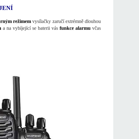
JENÍ
orným režimem
vysílačky zaručí extrémně dlouhou
n
a na vybíjející se baterii vás
funkce alarmu
včas