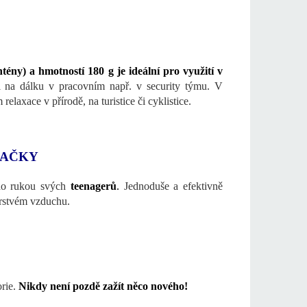
ény) a hmotností 180 g je ideální pro využití v
ci na dálku v pracovním např. v security týmu. V
laxace v přírodě, na turistice či cyklistice.
LAČKY
o rukou svých
teenagerů
.
Jednoduše a efektivně
erstvém vzduchu.
rie.
Nikdy není pozdě zažít něco nového!