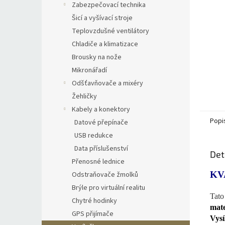
Zabezpečovací technika
Šicí a vyšívací stroje
Teplovzdušné ventilátory
Chladiče a klimatizace
Brousky na nože
Mikronářadí
Odšťavňovače a mixéry
Žehličky
Kabely a konektory
Popi
Datové přepínače
USB redukce
Data příslušenství
Det
Přenosné lednice
KV
Odstraňovače žmolků
Brýle pro virtuální realitu
Tat
Chytré hodinky
mate
GPS přijímače
Vysí