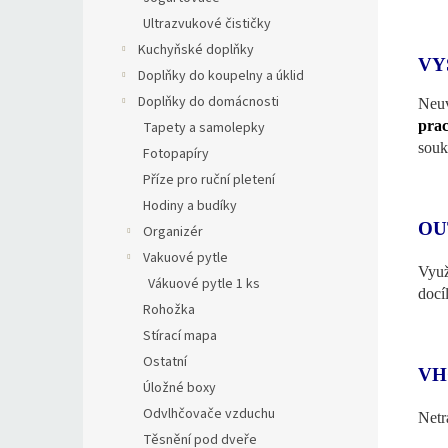
Ultrazvukové čističky
Kuchyňské doplňky
VY
Doplňky do koupelny a úklid
Doplňky do domácnosti
Neuv
pra
Tapety a samolepky
souk
Fotopapíry
Příze pro ruční pletení
Hodiny a budíky
OU
Organizér
Vakuové pytle
Využ
Vákuové pytle 1 ks
docí
Rohožka
Stírací mapa
Ostatní
VH
Úložné boxy
Odvlhčovače vzduchu
Netr
Těsnění pod dveře