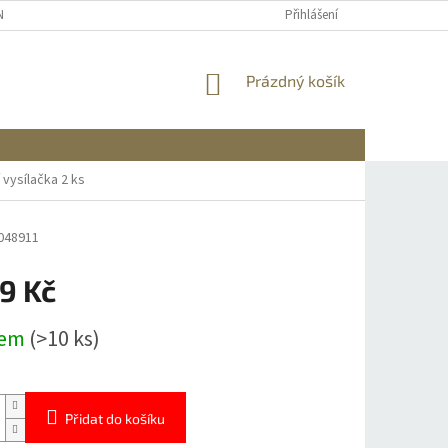
NÍCH ÚDAJŮ
REKLAMACE A VRÁCENÍ
DOPRAVA A PLATBA
Přihlášení
INFO
NÁKUPNÍ
Prázdný košík
KOŠÍK
 vysílačka 2 ks
048911
9 Kč
dem
(>10 ks)
Přidat do košíku