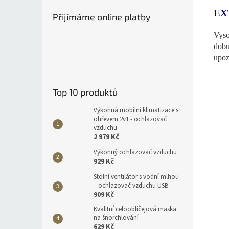
EX
Přijímáme online platby
Vyso
dobu
upoz
Top 10 produktů
Výkonná mobilní klimatizace s
ohřevem 2v1 - ochlazovač
vzduchu
2 979 Kč
Výkonný ochlazovač vzduchu
929 Kč
Stolní ventilátor s vodní mlhou
– ochlazovač vzduchu USB
909 Kč
Kvalitní celoobličejová maska
na šnorchlování
629 Kč