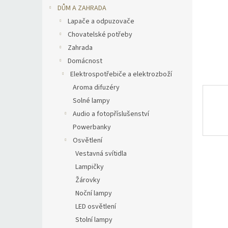
n
DŮM A ZAHRADA
e
Lapače a odpuzovače
l
Chovatelské potřeby
Zahrada
Domácnost
Elektrospotřebiče a elektrozboží
Aroma difuzéry
Solné lampy
Audio a fotopříslušenství
Powerbanky
Osvětlení
Vestavná svítidla
Lampičky
Žárovky
Noční lampy
LED osvětlení
Stolní lampy