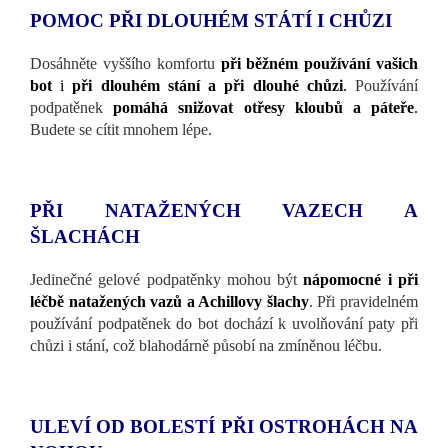
POMOC PŘI DLOUHÉM STÁTÍ I CHŮZI
Dosáhněte vyššího komfortu
při běžném používání vašich
bot
i
při dlouhém stání a při dlouhé chůzi
.
Používání
podpatěnek
pomáhá snižovat otřesy kloubů a páteře
.
Budete se cítit mnohem lépe.
PŘI NATAŽENÝCH VAZECH A
ŠLACHÁCH
Jedinečné gelové podpatěnky mohou být
nápomocné i při
léčbě natažených vazů a Achillovy šlachy
. Při pravidelném
používání podpatěnek do bot dochází k uvolňování paty při
chůzi i stání, což blahodárně působí na zmíněnou léčbu.
ULEVÍ OD BOLESTÍ PŘI OSTROHÁCH NA