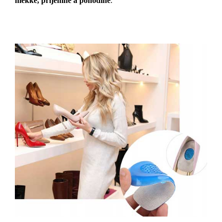
měkké, příjemné a pohodlné
.