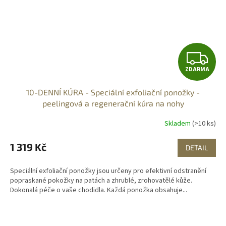
Z
ZDARMA
D
10-DENNÍ KÚRA - Speciální exfoliační ponožky -
A
peelingová a regenerační kúra na nohy
R
Skladem
(>10 ks)
M
1 319 Kč
DETAIL
A
Speciální exfoliační ponožky jsou určeny pro efektivní odstranění
popraskané pokožky na patách a zhrublé, zrohovatělé kůže.
Dokonalá péče o vaše chodidla. Každá ponožka obsahuje...