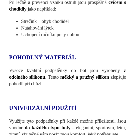
Při léčbě a prevenci vzniku ostruh jsou prospěšná
cvičení s
chodidly
jako například:
Strečink – ohyb chodidel
Natahování lýtek
Uchopení ručníku prsty nohou
POHODLNÝ MATERIÁL
Vysoce kvalitní podpatěnky do bot jsou vyrobeny
z
odolného silikonu
.
Tento
měkký a pružný silikon
zlepšuje
pohodlí při chůzi.
UNIVERZÁLNÍ POUŽITÍ
Využijte tyto podpatěnky při každé možné příležitosti. Jsou
vhodné
do každého typu boty
– elegantní, sportovní, letní,
zimní, skutečně vám poskytnou komfort, jaký potřebujete.