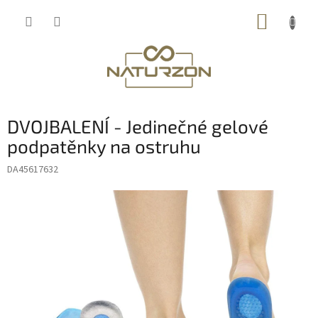
Přejít
NÁKUP
na
obsah
KOŠÍK
DVOJBALENÍ - Jedinečné gelové
podpatěnky na ostruhu
DA45617632