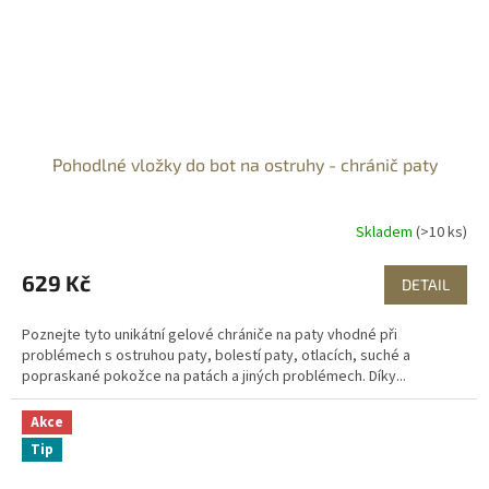
Pohodlné vložky do bot na ostruhy - chránič paty
Skladem
(>10 ks)
629 Kč
DETAIL
Poznejte tyto unikátní gelové chrániče na paty vhodné při
problémech s ostruhou paty, bolestí paty, otlacích, suché a
popraskané pokožce na patách a jiných problémech. Díky...
Akce
Tip