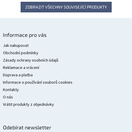
ZOBRAZIT VŠECHNY SOUVISEJÍCÍ PRODUKTY
Z
á
Informace pro vás
p
a
Jak nakupovat
t
Obchodní podmínky
í
Zásady ochrany osobních údajů
Reklamace a vrácení
Doprava a platba
Informace o používání souborů cookies
Kontakty
O nás
Vrátit produkty z objednávky
Odebírat newsletter