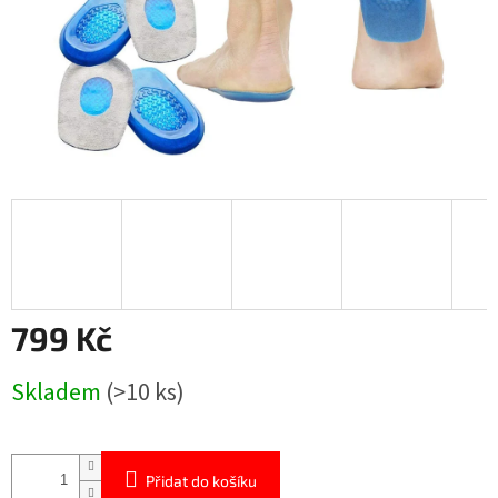
799 Kč
Měrná
Skladem
(>10 ks)
cena:
Přidat do košíku