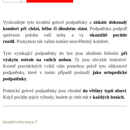
Vyzkoušejte tyto kvalitní gelové podpatěnky a
získáte dokonalý
komfort při chůzi, běhu či dlouhém stání
.
Podpatěnka podpoří
správnou polohu vaší nohy a vy
okamžitě pocítíte
rozdíl
.
Poskytnou tak vašim nohám neuvěřitelný komfort.
Tyto vynikající podpatěnky do bot jsou ideálním řešením
při
výskytu ostruh na vašich nohou
.
Ty jsou obvykle bolestivé.
Kromě pravidelných cviků vám pomohou právě tyto silikonové
podpatěnky, které v tomto případě poslouží
jako ortopedické
podpatěnky
.
Praktické gelové podpatěnky jsou vhodné
do většiny typů obuvi
.
Když pocítíte jejich výhody, budete je chtít mít
v
každých botách
.
Detailní informace