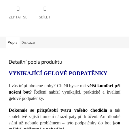
ZEPTAT SE
SDÍLET
Popis
Diskuze
Detailní popis produktu
VYNIKAJÍCÍ GELOVÉ PODPATĚNKY
I vás trápí ubolené nohy? Chtěli byste mít
větší komfort při
nošení bot
? Řešení nabízí vynikající, praktické a kvalitní
gelové podpatěnky.
Dokonale se přizpůsobí tvaru vašeho chodidla
a tak
spolehlivě zajistí tlumení nárazů paty při kráčení. Ani dlouhé
stání už nebude problémem – tyto podpatěnky do bot
jsou