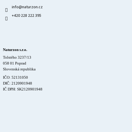
info
@
naturzon.cz
+420 228 222 395
Naturzon s.r.o.
Tolstého 3237/13
058 01 Poprad
Slovenská republika
IČO: 52131050
DIČ: 2120901948
IČ DPH: SK2120901948