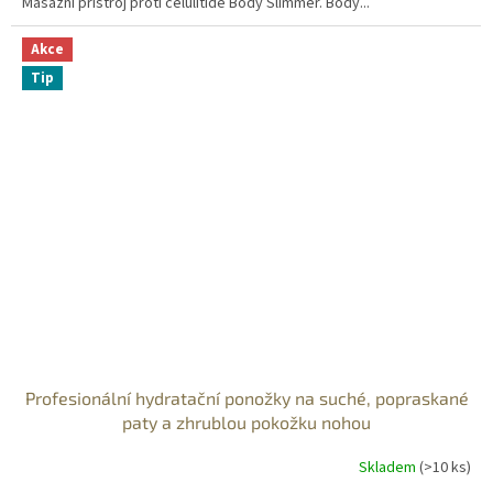
Masážní přístroj proti celulitidě Body Slimmer. Body...
Akce
Tip
Profesionální hydratační ponožky na suché, popraskané
paty a zhrublou pokožku nohou
Skladem
(>10 ks)