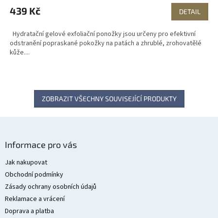
439 Kč
DETAIL
Hydratační gelové exfoliační ponožky jsou určeny pro efektivní
odstranění popraskané pokožky na patách a zhrublé, zrohovatělé
kůže....
ZOBRAZIT VŠECHNY SOUVISEJÍCÍ PRODUKTY
Z
á
Informace pro vás
p
a
Jak nakupovat
t
Obchodní podmínky
í
Zásady ochrany osobních údajů
Reklamace a vrácení
Doprava a platba