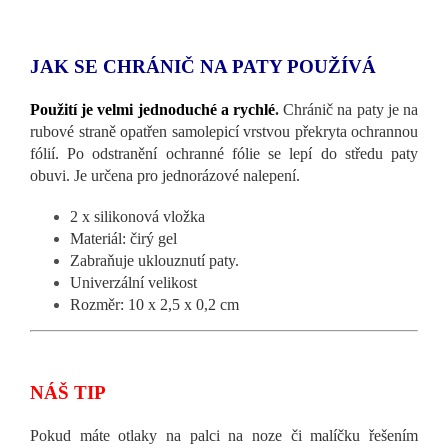
JAK SE CHRÁNIČ NA PATY POUŽÍVÁ
Použití je velmi jednoduché a rychlé
.
Chránič na paty je na
rubové straně opatřen samolepicí vrstvou překryta ochrannou
fólií. Po odstranění ochranné fólie se lepí do středu paty
obuvi. Je určena pro jednorázové nalepení.
2 x silikonová vložka
Materiál: čirý gel
Zabraňuje uklouznutí paty.
Univerzální velikost
Rozměr: 10 x 2,5 x 0,2 cm
NÁŠ TIP
Pokud máte otlaky na palci na noze či malíčku řešením