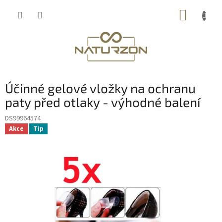
Přejít
NÁKUP
na
obsah
KOŠÍK
Účinné gelové vložky na ochranu
paty před otlaky - výhodné balení
DS99964574
Akce
Tip