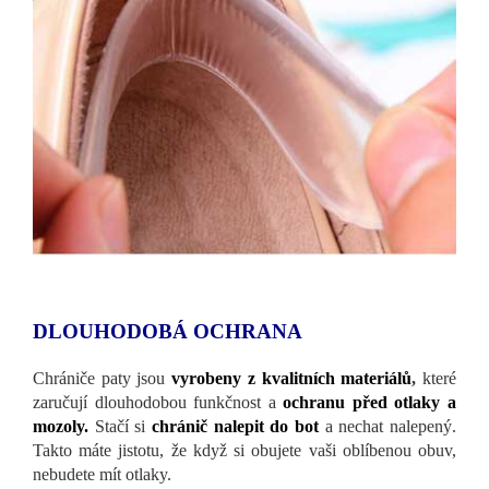
DLOUHODOBÁ OCHRANA
Chrániče paty jsou
vyrobeny z kvalitních materiálů
,
které
zaručují dlouhodobou funkčnost a
ochranu před otlaky a
mozoly.
Stačí si
chránič nalepit do bot
a nechat nalepený.
Takto máte jistotu, že když si obujete vaši oblíbenou obuv,
nebudete mít otlaky.