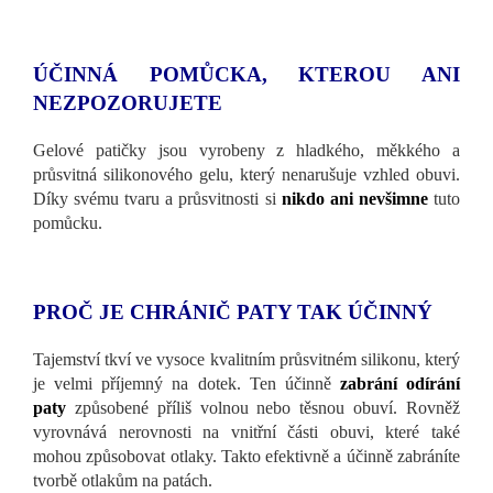
ÚČINNÁ POMŮCKA, KTEROU ANI
NEZPOZORUJETE
Gelové patičky jsou vyrobeny z hladkého, měkkého a
průsvitná silikonového gelu, který nenarušuje vzhled obuvi.
Díky svému tvaru a průsvitnosti si
nikdo ani nevšimne
tuto
pomůcku.
PROČ JE CHRÁNIČ PATY TAK ÚČINNÝ
Tajemství tkví ve vysoce kvalitním průsvitném silikonu, který
je velmi příjemný na dotek. Ten účinně
zabrání odírání
paty
způsobené příliš volnou nebo těsnou obuví. Rovněž
vyrovnává nerovnosti na vnitřní části obuvi, které také
mohou způsobovat otlaky. Takto efektivně a účinně zabráníte
tvorbě otlakům na patách.