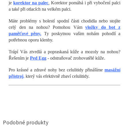
je
korektor na palec
.
Korektor pomáhá i při vybočení palci
a také při otlacích na velkém palci.
Máte problémy s bolestí spodní části chodidla nebo stojíte
celý den na nohou? Pomohou Vám
vložky do bot z
paměťové pěny
.
Ty poskytnou vašim nohám pohodlí a
potřebnou oporu klenby.
Trápí Vás ztvrdlá a popraskaná kůže a mozoly na nohou?
Řešením je
Ped Egg
- odstraňovač zrohovatělé kůže.
Pro krásné a zdravé nohy bez celulitidy přinášíme
masážní
přístroj
,
který vás efektivně zbaví celulitidy.