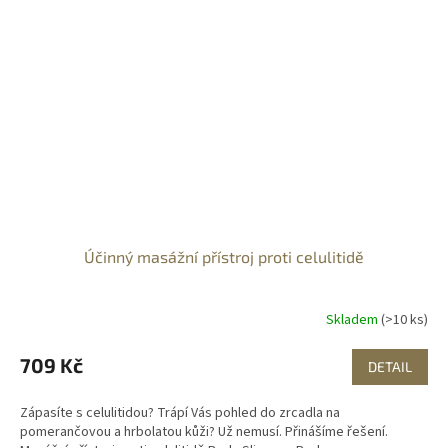
Účinný masážní přístroj proti celulitidě
Skladem
(>10 ks)
709 Kč
DETAIL
Zápasíte s celulitidou? Trápí Vás pohled do zrcadla na
pomerančovou a hrbolatou kůži? Už nemusí. Přinášíme řešení.