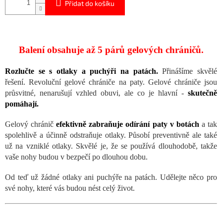
Přidat do košíku
Balení obsahuje až 5 párů gelových chráničů.
Rozlučte se s otlaky a puchýři na patách
.
Přinášíme skvělé
řešení. Revoluční gelové chrániče na paty. Gelové chrániče jsou
průsvitné, nenarušují vzhled obuvi, ale co je hlavní -
s
kutečně
pomáhají.
Gelový chránič
efektivně zabraňuje odírání paty v botách
a tak
spolehlivě a účinně odstraňuje otlaky. Působí preventivně ale také
už na vzniklé otlaky. Skvělé je, že se používá dlouhodobě, takže
vaše nohy budou v bezpečí po dlouhou dobu.
Od teď už žádné otlaky ani puchýře na patách. Udělejte něco pro
své nohy, které vás budou nést celý život.