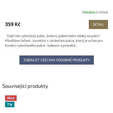
Skladem
(>10 ks)
359 Kč
DETAIL
Trápí Vás vybočený palec, bolest, pálení nebo otlaky na palci?
Přinášíme řešení - korektor s chráničem palce, který je určen pro
korekci vybočeného palce - halluxov a pomáhá...
ZOBRAZIT VŠECHNY PODOBNÉ PRODUKTY
Související produkty
Akce
Tip