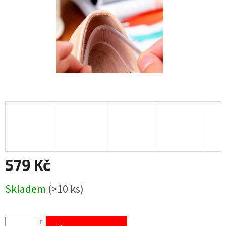
579 Kč
Měrná
Skladem
(>10 ks)
cena: