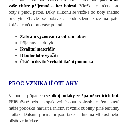
vaše chůze příjemná a bez bolesti.
Vložka je určena pro
boty s plnou patou. Díky silikonu se vložka do boty snadno
přichytí. Zbavte se bolavé a podrážděné kůže na patě.
Udělejte něco pro vaše pohodlí.
Zabrání vyzouvání a odírání obuvi
Příjemný na dotyk
Kvalitní materiály
Dlouhodobé využití
Čistě
průsvitné rehabilitační pomůcka
PROČ VZNIKAJÍ OTLAKY
V mnoha případech
vznikají otlaky ze špatně sedících bot.
Příliš těsné nebo naopak volné obutí
způsobuje
tření, které
může pokožku narušit a iniciovat vznik bubliny plné tekutiny
- otlak. Dalšími příčinami jsou také nadměrná vlhkost nebo
plísňové infekce.