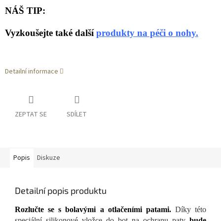
NÁŠ TIP:
Vyzkoušejte také další
produkty na péči o nohy.
Detailní informace
ZEPTAT SE
SDÍLET
Popis
Diskuze
Detailní popis produktu
Rozlučte se s bolavými a otlačeními patami.
Díky této
speciální silikonové vložce do bot na ochranu paty
bude