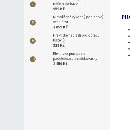
míčem do bazénu
959 Kč
PR
Mimořádně výkonný podlahový
ventilátor
2 059 Kč
Praktické náplasti pro opravu
bazénů
329 Kč
Elektrická pumpa na
paddleboard a nafukovačky
2 459 Kč