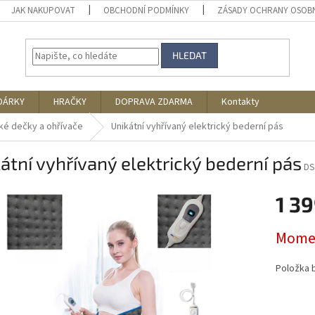
JAK NAKUPOVAT
OBCHODNÍ PODMÍNKY
ZÁSADY OCHRANY OSOB
HLEDAT
DÁRKY
HRAČKY
DOPRAVA ZDARMA
Kontakty
cké dečky a ohřívače
Unikátní vyhřívaný elektrický bederní pás
átní vyhřívaný elektrický bederní pás
DS
1 39
Měrná
Momen
cena:
Položka 