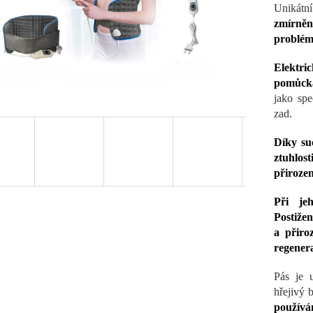
Unikátn
zmírněn
probléme
Elektric
pomůcka
jako spe
zad.
Díky su
ztuhlos
přirozen
Při je
Postižen
a přiro
regenera
Pás je 
hřejivý 
používán