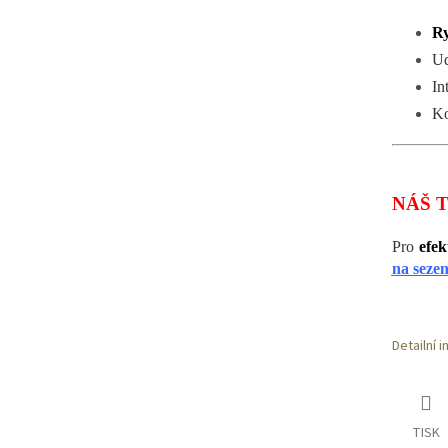
Ry
Ud
In
Ko
NÁŠ T
Pro
efek
na sezen
Detailní 
TISK