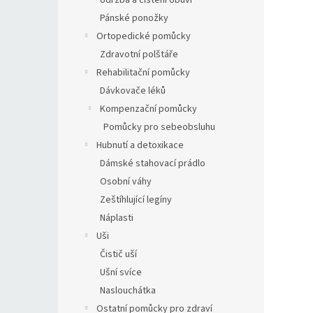
Údržba a čištění obuvi
Pánské ponožky
Ortopedické pomůcky
Zdravotní polštáře
Rehabilitační pomůcky
Dávkovače léků
Kompenzační pomůcky
Pomůcky pro sebeobsluhu
Hubnutí a detoxikace
Dámské stahovací prádlo
Osobní váhy
Zeštíhlující legíny
Náplasti
Uši
Čistič uší
Ušní svíce
Naslouchátka
Ostatní pomůcky pro zdraví