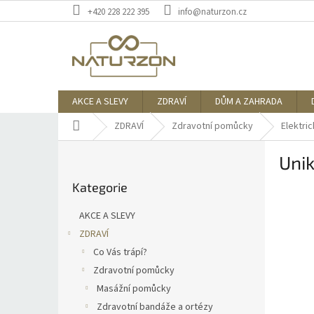
Přejít
+420 228 222 395
info@naturzon.cz
na
obsah
AKCE A SLEVY
ZDRAVÍ
DŮM A ZAHRADA
Domů
ZDRAVÍ
Zdravotní pomůcky
Elektri
P
Unik
o
Přeskočit
s
Kategorie
kategorie
t
r
AKCE A SLEVY
a
ZDRAVÍ
n
Co Vás trápí?
n
í
Zdravotní pomůcky
p
Masážní pomůcky
a
Zdravotní bandáže a ortézy