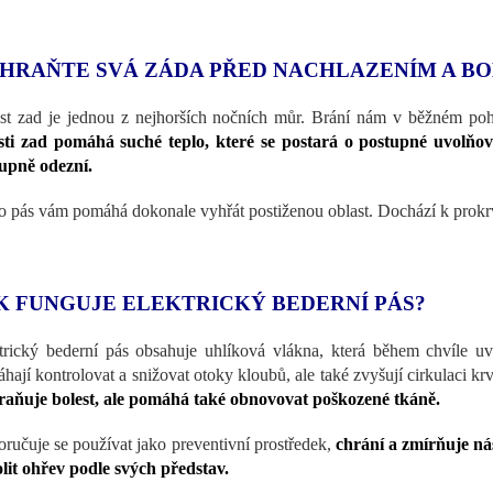
HRAŇTE SVÁ ZÁDA PŘED NACHLAZENÍM A BO
st zad je jednou z nejhorších nočních můr. Brání nám v běžném po
sti zad pomáhá suché teplo, které se postará o postupné uvolňo
upně odezní.
o pás vám pomáhá dokonale vyhřát postiženou oblast. Dochází k prokrve
K FUNGUJE ELEKTRICKÝ BEDERNÍ PÁS?
trický bederní pás obsahuje uhlíková vlákna, která během chvíle uv
hají kontrolovat a snižovat otoky kloubů, ale také zvyšují cirkulaci k
raňuje bolest, ale pomáhá také obnovovat poškozené tkáně.
ručuje se používat jako preventivní prostředek,
chrání a zmírňuje n
lit ohřev podle svých představ.