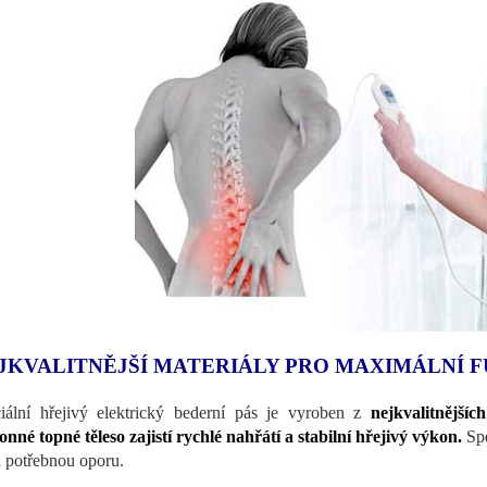
JKVALITNĚJŠÍ MATERIÁLY PRO MAXIMÁLNÍ 
iální hřejivý elektrický bederní pás je vyroben z
nejkvalitnější
nné topné těleso zajistí rychlé nahřátí a stabilní hřejivý výkon.
Spe
 potřebnou oporu.