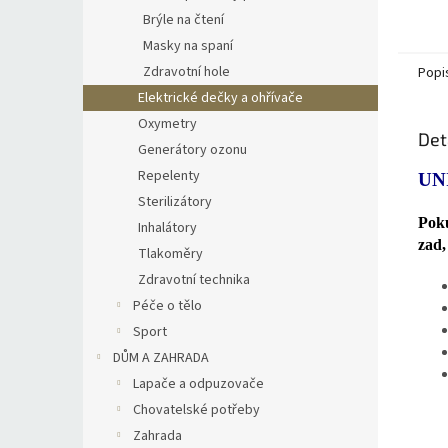
Brýle na čtení
Masky na spaní
Zdravotní hole
Popi
Elektrické dečky a ohřívače
Oxymetry
Det
Generátory ozonu
Repelenty
UN
Sterilizátory
Poku
Inhalátory
zad,
Tlakoměry
Zdravotní technika
Péče o tělo
Sport
DŮM A ZAHRADA
Lapače a odpuzovače
Chovatelské potřeby
Zahrada