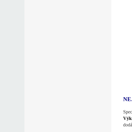
NE
Spec
Výko
dodá