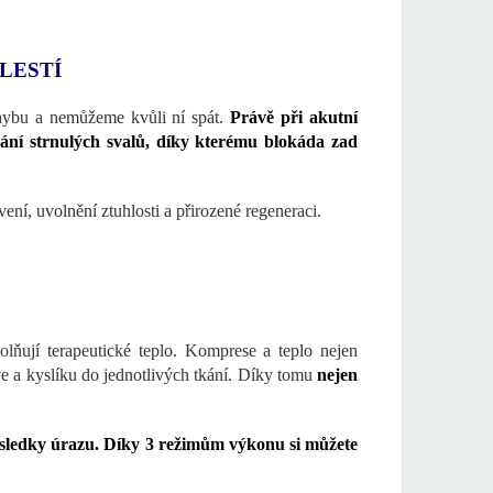
LESTÍ
hybu a nemůžeme kvůli ní spát.
Právě při akutní
vání strnulých svalů, díky kterému blokáda zad
ní, uvolnění ztuhlosti a přirozené regeneraci.
olňují terapeutické teplo. Komprese a teplo nejen
rve a kyslíku do jednotlivých tkání. Díky tomu
nejen
ásledky úrazu. Díky 3 režimům výkonu si můžete