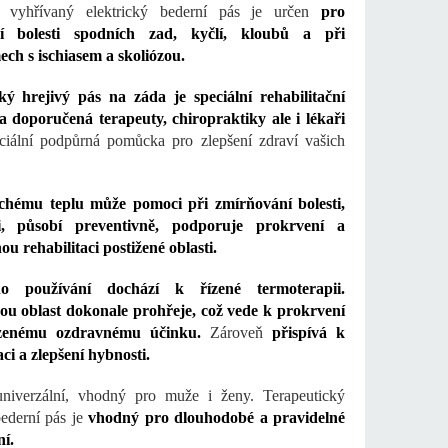
í vyhřívaný elektrický bederní pás je určen
pro
í bolesti spodních zad, kyčlí, kloubů a při
ch s ischiasem a skoliózou.
ký hrejivý pás na záda je speciální rehabilitační
 doporučená terapeuty, chiropraktiky ale i lékaři
ciální podpůrná pomůcka pro zlepšení zdraví vašich
chému teplu může pomoci při zmírňování bolesti,
ti, působí preventivně, podporuje prokrvení a
ou rehabilitaci postižené oblasti.
ho používání dochází k řízené termoterapii.
ou oblast dokonale prohřeje, což vede k prokrvení
zenému ozdravnému účinku.
Zároveň
přispívá k
ci a zlepšení hybnosti.
univerzální, vhodný pro muže i ženy. Terapeutický
bederní pás je
vhodný pro dlouhodobé a pravidelné
í.