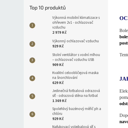
Top 10 produktů
Výkonná mobilní klimatizace s
OC
ohřevem 2v1 - ochlazovač
vzduchu
Bole
2 979 Kč
bole
Výkonný ochlazovač vzduchu
post
929 Kč
Stolní ventilátor s vodní mlhou
Tent
– ochlazovač vzduchu USB
909 Kč
Kvalitní celoobličejová maska
na šnorchlování
JA
629 Kč
Jedinečná fotbalová odrazová
Elek
síť - odrazová stěna na fotbal
pomá
1 369 Kč
odst
Spolehlivý bazénový měřič ph a
chlóru
Dopo
929 Kč
navo
Nafukovací volejbalová síť s