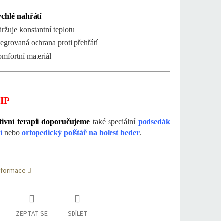
chlé nahřátí
ržuje konstantní teplotu
tegrovaná ochrana proti přehřátí
mfortní materiál
IP
tivní terapii doporučujeme
také speciální
podsedák
í
nebo
ortopedický polštář na bolest beder
.
informace
ZEPTAT SE
SDÍLET