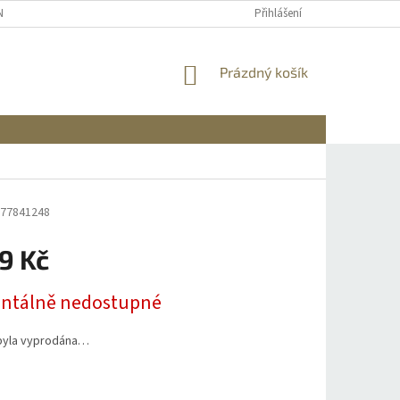
NÍCH ÚDAJŮ
REKLAMACE A VRÁCENÍ
DOPRAVA A PLATBA
Přihlášení
INFO
NÁKUPNÍ
Prázdný košík
KOŠÍK
77841248
9 Kč
tálně nedostupné
byla vyprodána…