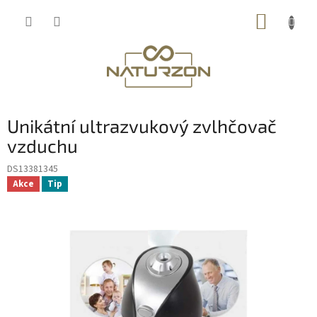
Přejít
NÁKUP
na
obsah
KOŠÍK
Unikátní ultrazvukový zvlhčovač
vzduchu
DS13381345
Akce
Tip