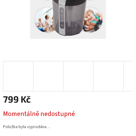
799 Kč
Měrná
Momentálně nedostupné
cena:
Položka byla vyprodána…