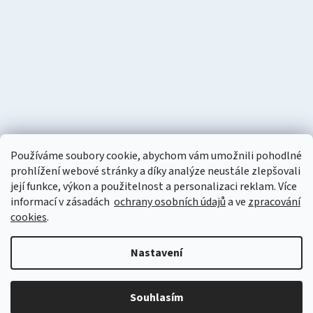
Používáme soubory cookie, abychom vám umožnili pohodlné
prohlížení webové stránky a díky analýze neustále zlepšovali
její funkce, výkon a použitelnost a personalizaci reklam. Více
informací v zásadách
ochrany osobních údajů
a ve
zpracování
cookies
.
Vytvořil Shoptet
Nastavení
Copyright 2026
Naturzon.cz
. Všechna práva vyhrazena.
Upravit
nastavení cookies
Souhlasím