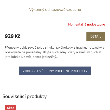
Výkonný ochlazovač vzduchu
Momentálně nedostupné
929 Kč
DETAIL
Přenosný ochlazovač je bez hluku, jakéhokoliv zápachu, netoxický a
opakovatelně použitelný. Užijte si chladný, čistý a svěží vzduch ať
jste kdekoli. Navíc, tento jedinečný...
ZOBRAZIT VŠECHNY PODOBNÉ PRODUKTY
Související produkty
Akce