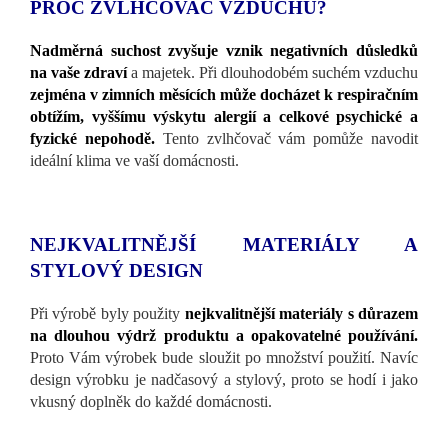
PROČ ZVLHČOVAČ VZDUCHU?
Nadměrná suchost zvyšuje vznik negativních důsledků
na vaše zdraví
a majetek. Při dlouhodobém suchém vzduchu
zejména v zimních měsících může docházet k respiračním
obtížím, vyššímu výskytu alergií a celkové psychické a
fyzické nepohodě.
Tento zvlhčovač vám pomůže navodit
ideální klima ve vaší domácnosti.
NEJKVALITNĚJŠÍ MATERIÁLY A
STYLOVÝ DESIGN
Při výrobě byly použity
nejkvalitnější materiály s důrazem
na dlouhou výdrž produktu a opakovatelné používání.
Proto Vám výrobek bude sloužit po množství použití. Navíc
design výrobku je nadčasový a stylový, proto se hodí i jako
vkusný doplněk do každé domácnosti.