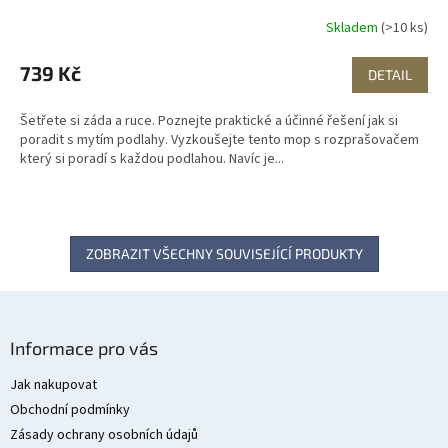
Skladem
(>10 ks)
739 Kč
DETAIL
Šetřete si záda a ruce. Poznejte praktické a účinné řešení jak si
poradit s mytím podlahy. Vyzkoušejte tento mop s rozprašovačem
který si poradí s každou podlahou. Navíc je...
ZOBRAZIT VŠECHNY SOUVISEJÍCÍ PRODUKTY
Z
á
Informace pro vás
p
a
Jak nakupovat
t
Obchodní podmínky
í
Zásady ochrany osobních údajů