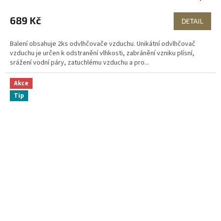
689 Kč
DETAIL
Balení obsahuje 2ks odvlhčovače vzduchu. Unikátní odvlhčovač
vzduchu je určen k odstranění vlhkosti, zabránění vzniku plísní,
srážení vodní páry, zatuchlému vzduchu a pro...
Akce
Tip