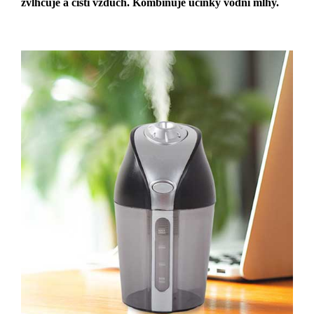
zvlhčuje a čistí vzduch. Kombinuje účinky vodní mlhy.