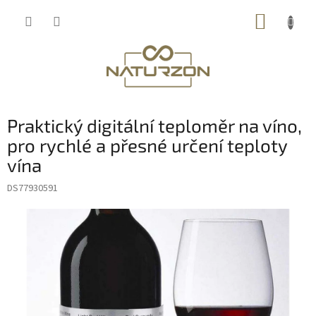
Přejít
NÁKUP
na
obsah
KOŠÍK
Praktický digitální teploměr na víno,
pro rychlé a přesné určení teploty
vína
DS77930591