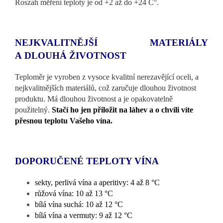
Roszah měření teploty je od +2 až do +24 C°.
NEJKVALITNĚJŠÍ MATERIÁLY
A DLOUHÁ ŽIVOTNOST
Teploměr je vyroben z vysoce kvalitní nerezavějící oceli, a
nejkvalitnějších materiálů, což zaručuje dlouhou životnost
produktu. Má dlouhou životnost a je opakovatelně
použitelný.
Stačí ho jen přiložit na láhev a o chvíli víte
přesnou teplotu Vašeho vína.
DOPORUČENÉ TEPLOTY VÍNA
sekty, perlivá vína a aperitivy: 4 až 8 °C
růžová vína: 10 až 13 °C
bílá vína suchá: 10 až 12 °C
bílá vína a vermuty: 9 až 12 °C