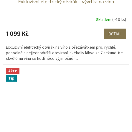
Exkluzivní elektrický otvírák - vývrtka na víno
Skladem
(>10 ks)
1 099 Kč
DETAIL
Exkluzivní elektrický otvírák na víno s ořezávátkem pro, rychlé,
pohodlné a nejjednodušší otevírání jakékoliv láhve za 7 sekund. Ke
skvělému vínu se hodí něco výjimečné -...
Akce
Tip