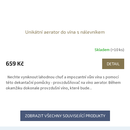
Unikátní aerator do vína s nálevníkem
Skladem
(>10 ks)
659 Kč
DETAIL
Nechte vyniknout lahodnou chuť a impozantní vůni vína s pomocí
této dekantační pomůcky - provzdušňovač na víno aerator. Během
okamžiku dokonale provzdušní víno, které bude...
ZOBRAZIT VŠECHNY SOUVISEJÍCÍ PRODUKTY