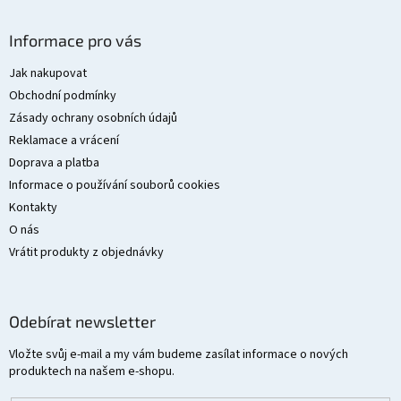
Z
á
Informace pro vás
p
a
Jak nakupovat
t
Obchodní podmínky
í
Zásady ochrany osobních údajů
Reklamace a vrácení
Doprava a platba
Informace o používání souborů cookies
Kontakty
O nás
Vrátit produkty z objednávky
Odebírat newsletter
Vložte svůj e-mail a my vám budeme zasílat informace o nových
produktech na našem e-shopu.