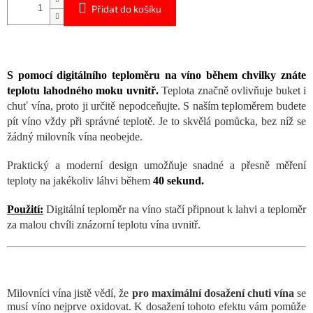
Přidat do košíku
S pomocí digitálního teploměru na víno během chvilky znáte
teplotu lahodného moku uvnitř.
Teplota značně ovlivňuje buket i
chuť vína, proto ji určitě nepodceňujte. S naším teploměrem budete
pít víno vždy při správné teplotě. Je to skvělá pomůcka, bez níž se
žádný milovník vína neobejde.
Praktický a moderní design umožňuje snadné a přesně měření
teploty na jakékoliv láhvi během
40 sekund.
Použití:
Digitální teploměr na víno stačí připnout k lahvi a teploměr
za malou chvíli znázorní teplotu vína uvnitř.
Milovníci vína jistě vědí, že
pro maximální dosažení chuti vína
se
musí víno nejprve oxidovat. K dosažení tohoto efektu vám pomůže