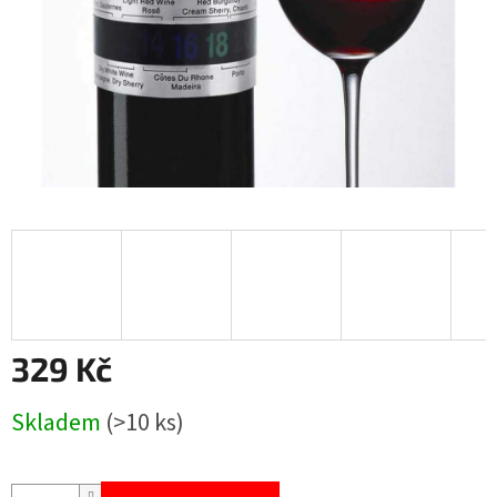
329 Kč
Měrná
Skladem
(>10 ks)
cena: