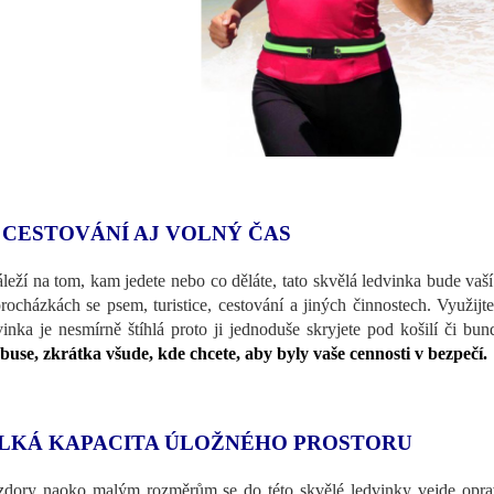
 CESTOVÁNÍ AJ VOLNÝ ČAS
leží na tom, kam jedete nebo co děláte, tato skvělá ledvinka bude vaší 
procházkách se psem, turistice, cestování a jiných činnostech. Využijt
inka je nesmírně štíhlá proto ji jednoduše skryjete pod košilí či bu
buse, zkrátka všude, kde chcete, aby byly vaše cennosti v bezpečí.
LKÁ KAPACITA ÚLOŽNÉHO PROSTORU
dory naoko malým rozměrům se do této skvělé ledvinky vejde opr