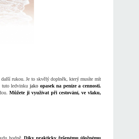
další rukou. Je to skvělý doplněk, který musíte mít
e tuto ledvinku
jako
opasek na peníze a cennosti.
ndou.
Můžete ji využívat při cestování, ve vlaku,
avdu hodně.
Díky prakticky řešenému úložnému