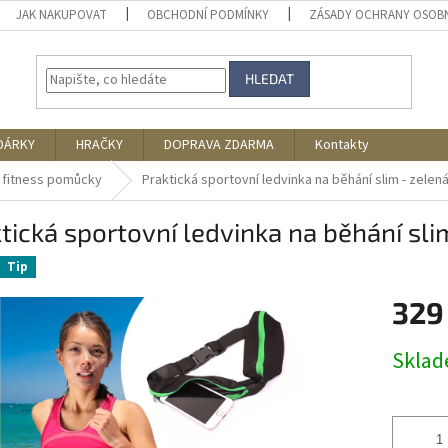
JAK NAKUPOVAT
OBCHODNÍ PODMÍNKY
ZÁSADY OCHRANY OSOB
HLEDAT
DÁRKY
HRAČKY
DOPRAVA ZDARMA
Kontakty
 fitness pomůcky
Praktická sportovní ledvinka na běhání slim - zelen
tická sportovní ledvinka na běhání sli
Tip
329
Měrná
Skla
cena: