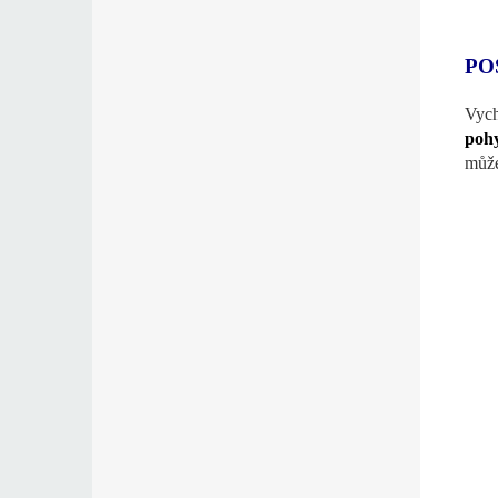
PO
Vych
poh
může