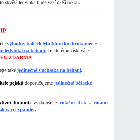
ato skvělá ledvinka bude vaší další rukou.
IP
dete
výhodný balíček Multifunčkní krokoměr +
ní ledvinka na běhání
, ke kterému získáváte
VU ZDARMA
jte také
jedinečné sluchátka na běhání
.
tele pejsků
doporučujeme
jedinečné běžecké
ktivní hubnutí
vyzkoušejte
rotační disk - rotanu
ilovací expander.