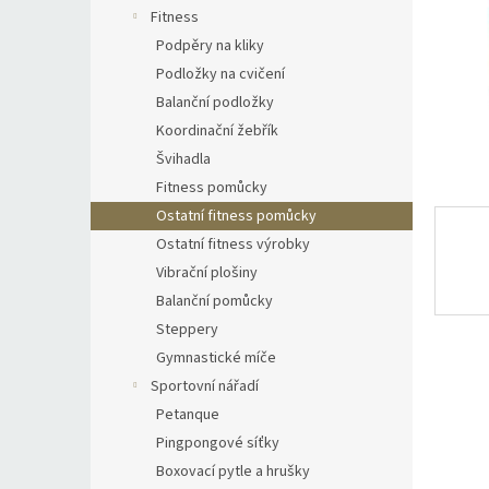
n
Fitness
e
Podpěry na kliky
l
Podložky na cvičení
Balanční podložky
Koordinační žebřík
Švihadla
Fitness pomůcky
Ostatní fitness pomůcky
Ostatní fitness výrobky
Vibrační plošiny
Balanční pomůcky
Steppery
Gymnastické míče
Sportovní nářadí
Petanque
Pingpongové síťky
Boxovací pytle a hrušky