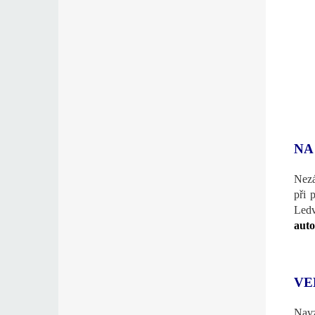
NA
Nezá
při 
Ledv
auto
VE
Navz