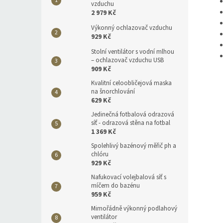
vzduchu
2 979 Kč
Výkonný ochlazovač vzduchu
929 Kč
Stolní ventilátor s vodní mlhou
– ochlazovač vzduchu USB
909 Kč
Kvalitní celoobličejová maska
na šnorchlování
629 Kč
Jedinečná fotbalová odrazová
síť - odrazová stěna na fotbal
1 369 Kč
Spolehlivý bazénový měřič ph a
chlóru
929 Kč
Nafukovací volejbalová síť s
míčem do bazénu
959 Kč
Mimořádně výkonný podlahový
ventilátor