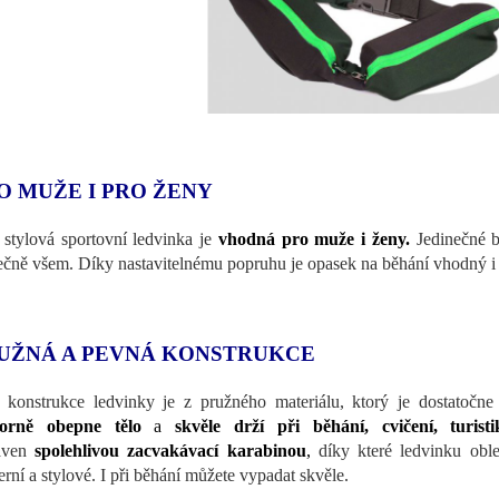
O MUŽE I PRO ŽENY
 stylová sportovní ledvinka je
vhodná pro muže i ženy.
Jedinečné b
ečně všem. Díky nastavitelnému popruhu je opasek na běhání vhodný 
UŽNÁ A PEVNÁ KONSTRUKCE
 konstrukce ledvinky je z pružného materiálu, ktorý je dostatočne
orně obepne tělo
a
skvěle drží při běhání, cvičení, turist
aven
spolehlivou zacvakávací karabinou
,
díky které ledvinku oble
rní a stylové. I při běhání můžete vypadat skvěle.