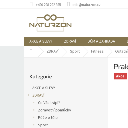
Přejít
+420 228 222 395
info@naturzon.cz
na
obsah
AKCE A SLEVY
ZDRAVÍ
DŮM A ZAHRADA
Domů
ZDRAVÍ
Sport
Fitness
Ostatní
P
Prak
o
Přeskočit
s
Kategorie
kategorie
Akce
t
r
AKCE A SLEVY
a
ZDRAVÍ
n
Co Vás trápí?
n
í
Zdravotní pomůcky
p
Péče o tělo
a
Sport