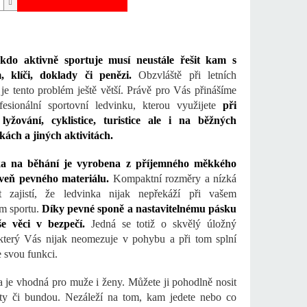
kdo aktivně sportuje musí neustále řešit kam s
, klíči, doklady či penězi.
Obzvláště při letních
 je tento problém ještě větší. Právě pro Vás přinášíme
fesionální sportovní ledvinku, kterou využijete
při
 lyžování, cyklistice, turistice ale i na běžných
ách a jiných aktivitách.
a na běhání je vyrobena z příjemného měkkého
oveň pevného materiálu.
Kompaktní rozměry a nízká
t zajistí, že ledvinka nijak nepřekáží při vašem
m sportu.
Díky pevné sponě a nastavitelnému pásku
še věci v bezpečí.
Jedná se totiž o skvělý úložný
 který Vás nijak neomezuje v pohybu a při tom splní
 svou funkci.
 je vhodná pro muže i ženy. Můžete ji pohodlně nosit
ty či bundou. Nezáleží na tom, kam jedete nebo co