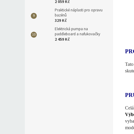
2 059 Kč
Praktické náplasti pro opravu
bazénů
329 Kč
Elektrická pumpa na
paddleboard a nafukovačky
2 459 Kč
PR
Tato
skut
PR
Celá
Výb
vyb
mode