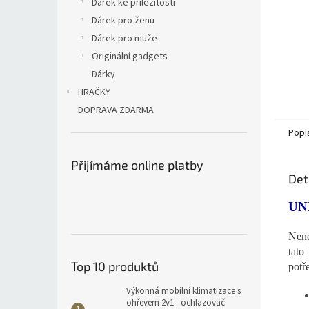
Dárek ke příležitosti
Dárek pro ženu
Dárek pro muže
Originální gadgets
Dárky
HRAČKY
DOPRAVA ZDARMA
Popi
Přijímáme online platby
Det
UN
Nene
tato
Top 10 produktů
potř
Výkonná mobilní klimatizace s
ohřevem 2v1 - ochlazovač