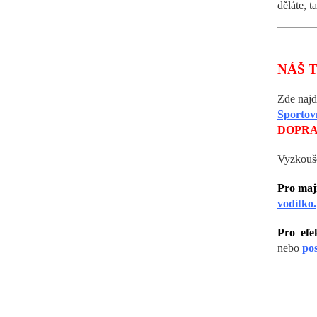
děláte, t
NÁŠ T
Zde naj
Sportov
DOPRA
Vyzkouše
Pro maji
vodítko.
Pro efe
nebo
pos