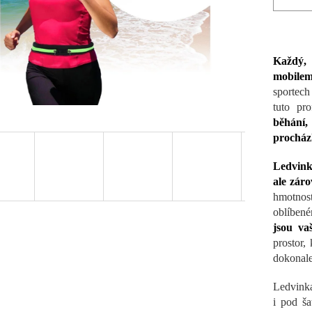
Každý, 
mobilem
sportech
tuto pro
běhání,
procházk
Ledvink
ale zár
hmotnos
oblíbené
jsou va
prostor,
dokonale
Ledvinka
i pod ša