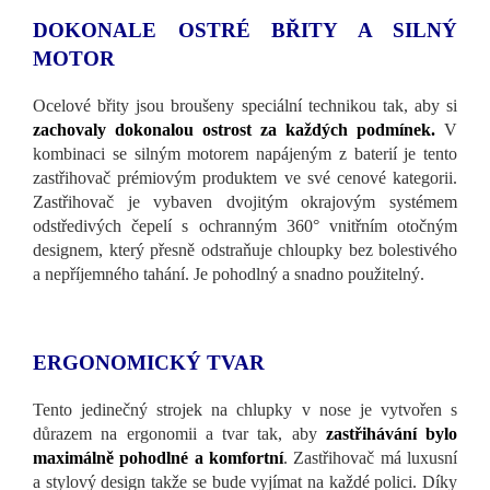
DOKONALE OSTRÉ BŘITY A SILNÝ
MOTOR
Ocelové břity jsou broušeny speciální technikou tak, aby si
zachovaly dokonalou ostrost za každých podmínek.
V
kombinaci se silným motorem napájeným z baterií je tento
zastřihovač prémiovým produktem ve své cenové kategorii.
Zastřihovač je vybaven dvojitým okrajovým systémem
odstředivých čepelí s ochranným 360° vnitřním otočným
designem, který přesně odstraňuje chloupky bez bolestivého
a nepříjemného tahání. Je pohodlný a snadno použitelný.
ERGONOMICKÝ TVAR
Tento jedinečný strojek na chlupky v nose je vytvořen s
důrazem na ergonomii a tvar tak, aby
zastřihávání bylo
maximálně pohodlné a komfortní
. Zastřihovač má luxusní
a stylový design takže se bude vyjímat na každé polici. Díky