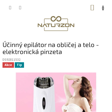
Přejít
NÁKUP
na
obsah
KOŠÍK
Účinný epilátor na obličej a telo -
elektronická pinzeta
DS92811532
Akce
Tip