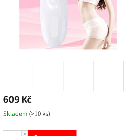
609 Kč
Měrná
Skladem
(>10 ks)
cena: