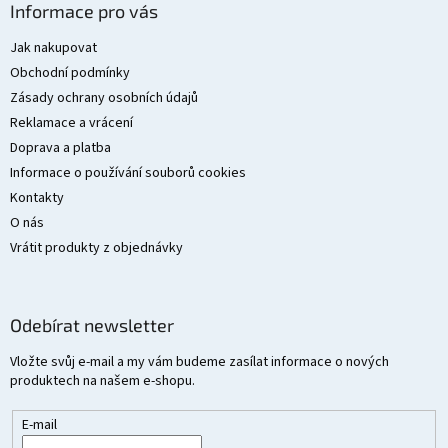
á
Informace pro vás
p
a
Jak nakupovat
t
Obchodní podmínky
í
Zásady ochrany osobních údajů
Reklamace a vrácení
Doprava a platba
Informace o používání souborů cookies
Kontakty
O nás
Vrátit produkty z objednávky
Odebírat newsletter
Vložte svůj e-mail a my vám budeme zasílat informace o nových
produktech na našem e-shopu.
E-mail