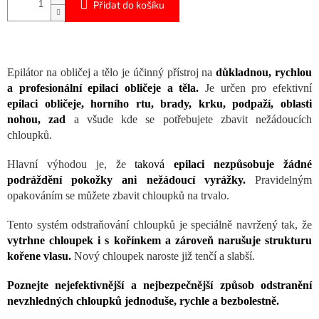
Přidat do košíku
Epilátor na obličej a tělo je účinný přístroj na
důkladnou, rychlou
a profesionální epilaci obličeje a těla.
Je určen pro efektivní
epilaci obličeje, horního rtu, brady, krku, podpaží, oblasti
nohou, zad
a všude kde se potřebujete zbavit nežádoucích
chloupků.
Hlavní výhodou je, že
taková
epilaci nezpůsobuje žádné
podráždění pokožky ani nežádoucí vyrážky.
Pravidelným
opakováním se můžete zbavit chloupků na trvalo.
Tento systém odstraňování chloupků je speciálně navržený tak, že
vytrhne chloupek i s kořínkem a zároveň narušuje strukturu
kořene vlasu.
Nový chloupek naroste již tenčí a slabší.
Poznejte nejefektivnější a nejbezpečnější způsob odstranění
nevzhledných chloupků jednoduše, rychle a bezbolestně.