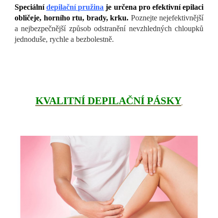
Speciální
depilační pružina
je určena pro efektivní epilaci
obličeje, horního rtu, brady, krku.
Poznejte nejefektivnější
a nejbezpečnější způsob odstranění nevzhledných chloupků
jednoduše, rychle a bezbolestně.
KVALITNÍ DEPILAČNÍ PÁSKY