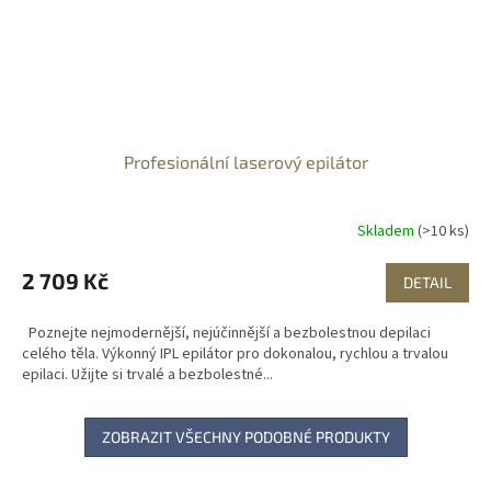
Profesionální laserový epilátor
Skladem
(>10 ks)
2 709 Kč
DETAIL
Poznejte nejmodernější, nejúčinnější a bezbolestnou depilaci
celého těla. Výkonný IPL epilátor pro dokonalou, rychlou a trvalou
epilaci. Užijte si trvalé a bezbolestné...
ZOBRAZIT VŠECHNY PODOBNÉ PRODUKTY