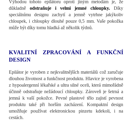
Výhodou tohoto epilátoru oproti jiným metodám je, že
důkladně
odstraňuje i velmi jemné chloupky.
Díky
speciálnímu designu zachytí a jemně vytrhne jakýkoliv
chloupek,
i chloupky dlouhé pouze 0,5 mm. Vaše pokožka
m
ůže být díky tomu hladká až několik týdn
ů.
KVALITNÍ ZPRACOVÁNÍ A FUNKČNÍ
DESIGN
Epilátor je vyroben z nejkvalitnějších materiálů což zaručuje
dlouhou životnost a funkčnost produktu. Hlavice je vyrobena
z hypoalergenní lékařské a ultra silné oceli, která mimořádně
účinně odstraňuje nežádoucí chloupky. Zároveň je šetrná a
jemná k vaší pokožce. Pevné plastové tělo zajistí pevnost
produktu také při horším zacházení. Kompaktní design
umožňuje používat elektronickou pinzetu kdekoli, i na
cestách.