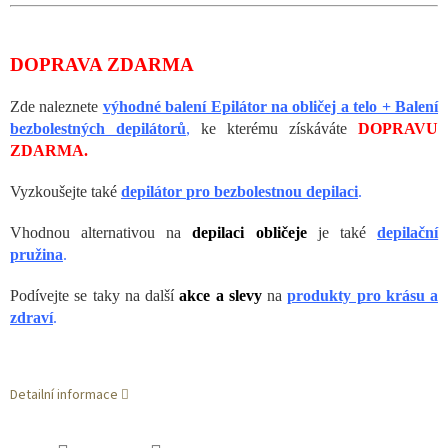
DOPRAVA ZDARMA
Zde naleznete
výhodné balení Epilátor na obličej a telo + Balení
bezbolestných depilátorů
,
ke kterému získáváte
DOPRAVU
ZDARMA.
Vyzkoušejte také
depilátor
pro bezbolestnou depilaci
.
Vhodnou alternativou na
depilaci obličeje
je také
depilační
pružina
.
Podívejte se taky na další
akce a slevy
na
produkty pro krásu a
zdraví
.
Detailní informace