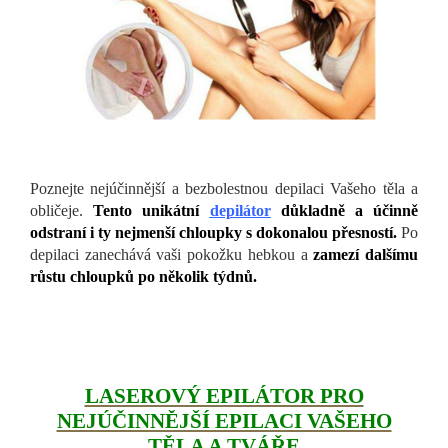
Poznejte nejúčinnější a bezbolestnou depilaci Vašeho těla a
obličeje.
Tento unikátní
depilátor
důkladně a účinně
odstraní i ty nejmenší chloupky s dokonalou přesností.
Po
depilaci zanechává vaši pokožku hebkou a
zamezí dalšímu
růstu chloupků po několik týdnů.
LASEROVÝ EPILÁTOR PRO
NEJÚČINNĚJŠÍ EPILACI VAŠEHO
TĚLA A TVÁŘE