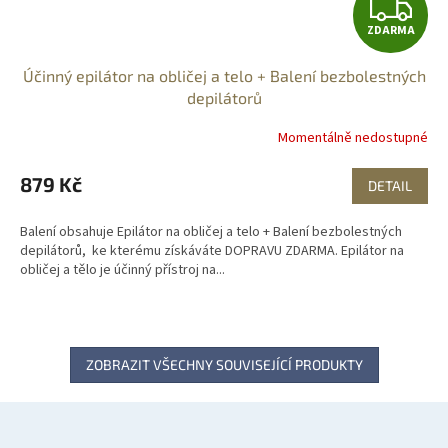
Z
ZDARMA
D
Účinný epilátor na obličej a telo + Balení bezbolestných
A
depilátorů
R
Momentálně nedostupné
M
879 Kč
DETAIL
A
Balení obsahuje Epilátor na obličej a telo + Balení bezbolestných
depilátorů, ke kterému získáváte DOPRAVU ZDARMA. Epilátor na
obličej a tělo je účinný přístroj na...
ZOBRAZIT VŠECHNY SOUVISEJÍCÍ PRODUKTY
Z