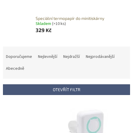
Speciální termopapír do minitiskárny
Skladem
(>10 ks)
329 Kč
Ř
a
Doporučujeme
Nejlevnější
Nejdražší
Nejprodávanější
z
e
Abecedně
n
í
p
OTEVŘÍT FILTR
r
o
V
d
ý
u
p
k
i
t
s