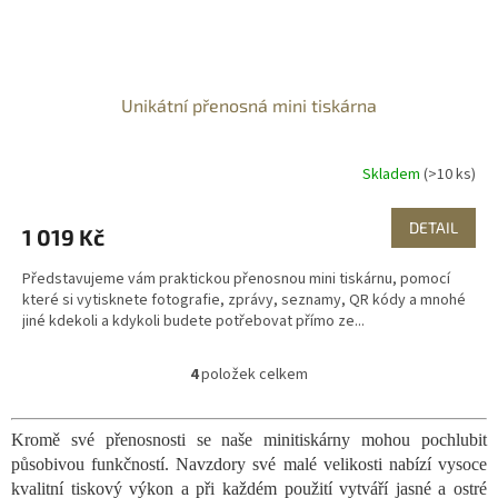
Unikátní přenosná mini tiskárna
Skladem
(>10 ks)
DETAIL
1 019 Kč
Představujeme vám praktickou přenosnou mini tiskárnu, pomocí
které si vytisknete fotografie, zprávy, seznamy, QR kódy a mnohé
jiné kdekoli a kdykoli budete potřebovat přímo ze...
4
položek celkem
O
v
l
Kromě své přenosnosti se naše minitiskárny mohou pochlubit
á
působivou funkčností. Navzdory své malé velikosti nabízí vysoce
d
a
kvalitní tiskový výkon a při každém použití vytváří jasné a ostré