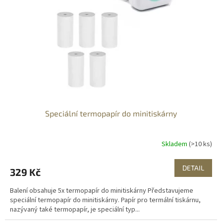
ů
p
r
o
d
u
k
t
ů
Speciální termopapír do minitiskárny
Skladem
(>10 ks)
DETAIL
329 Kč
Balení obsahuje 5x termopapír do minitiskárny Představujeme
speciální termopapír do minitiskárny. Papír pro termální tiskárnu,
nazývaný také termopapír, je speciální typ...