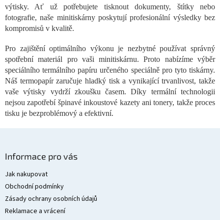
c
výtisky. Ať už potřebujete tisknout dokumenty, štítky nebo
í
fotografie, naše minitiskárny poskytují profesionální výsledky bez
p
kompromisů v kvalitě.
r
v
Pro zajištění optimálního výkonu je nezbytné používat správný
k
spotřební materiál pro vaši minitiskárnu. Proto nabízíme výběr
y
v
speciálního termálního papíru určeného speciálně pro tyto tiskárny.
ý
Náš termopapír zaručuje hladký tisk a vynikající trvanlivost, takže
p
vaše výtisky vydrží zkoušku časem. Díky termální technologii
i
nejsou zapotřebí špinavé inkoustové kazety ani tonery, takže proces
s
tisku je bezproblémový a efektivní.
u
Z
á
Informace pro vás
p
a
Jak nakupovat
t
Obchodní podmínky
í
Zásady ochrany osobních údajů
Reklamace a vrácení