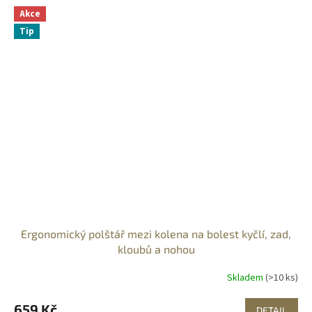
Akce
Tip
Ergonomický polštář mezi kolena na bolest kyčlí, zad,
kloubů a nohou
Skladem
(>10 ks)
659 Kč
DETAIL