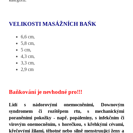
VELIKOSTI MASÁŽNÍCH BAŇK
6,6 cm,
5,8 cm,
5 cm,
4,3 cm,
3,3 cm,
2,9 cm
Baňkování je nevhodné pro!!!
Lidí s nádorovými onemocněními, Downovým
syndromem či rozštěpem rtu, s mechanickými
poraněními pokožky - např. popáleniny, s infekčním či
virovým onemocněním, s horečkou, s křehkými cévami,
křečovými žilami, těhotné nebo silně menstruující ženy a