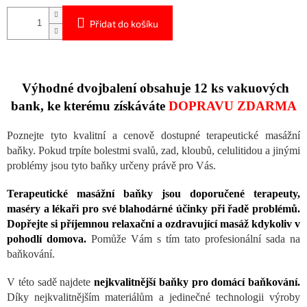
Přidat do košíku
Výhodné dvojbalení obsahuje 12 ks vakuových
bank, ke kterému získáváte
DOPRAVU ZDARMA
Poznejte tyto kvalitní a cenově dostupné terapeutické masážní
baňky. Pokud trpíte bolestmi svalů, zad, kloubů, celulitidou a jinými
problémy jsou tyto baňky určeny právě pro Vás.
Terapeutické masážní baňky jsou doporučené terapeuty,
maséry a lékaři pro své blahodárné účinky při řadě problémů.
Dopřejte si příjemnou relaxační a ozdravující masáž kdykoliv v
pohodlí domova.
Pomůže Vám s tím tato profesionální sada na
baňkování.
V této sadě najdete
nejkvalitnější baňky pro domácí baňkování.
Díky nejkvalitnějším materiálům a jedinečné technologii výroby