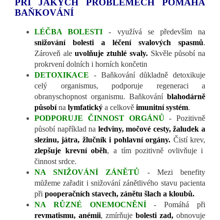
PŘI JAKÝCH PROBLÉMECH POMÁHÁ
BAŇKOVÁNÍ
LÉČBA BOLESTI
- využívá se především na
snižování bolesti a léčení svalových spasmů
.
Zároveň ale
uvolňuje ztuhlé svaly.
Skvěle působí na
prokrvení dolních i horních končetin
DETOXIKACE
- Baňkování důkladně detoxikuje
celý organismus, podporuje regeneraci a
obranyschopnost organismu. Baňkování
blahodárně
působí
na
lymfatický
a celkově
imunitní systém
.
PODPORUJE ČINNOST ORGÁNŮ
- Pozitivně
působí například na
ledviny, močové cesty, žaludek a
slezinu, játra, žlučník i pohlavní orgány.
Čistí krev,
zlepšuje krevní oběh
, a tím pozitivně ovlivňuje i
činnost srdce.
NA SNIŽOVÁNÍ ZÁNĚTŮ
- Mezi benefity
můžeme zařadit i snižování zánětlivého stavu pacienta
při
pooperačních stavech, zánětu šlach a kloubů.
NA RŮZNÉ ONEMOCNĚNÍ
- Pomáhá při
revmatismu, anémii
, zmírňuje
bolesti zad,
obnovuje