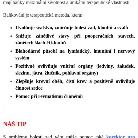
mají baňky maximální životnost a unikátní terapeutické vlastnosti.
Baňkování je terapeutická metoda, která:
Uvolňuje svalstvo, zmírňuje bolest zad, kloubů a svalů
Snižuje zánětlivé stavy při pooperačních stavech,
zánětech šlach či kloubů
Blahodárné působí na lymfatický, imunitní i nervový
systém
Pozitivně ovlivňuje vnitřní orgány (ledviny, žaludek,
slezinu, játra, žlučník, pohlavní orgány)
Zlepšuje krevní oběh, čistí krev a pozitivně ovlivňuje
činnost srdce
Pomoc při revmatismu či anémii
NÁŠ TIP
S problémy bolesti zad vám může pomoc také
korektor pro