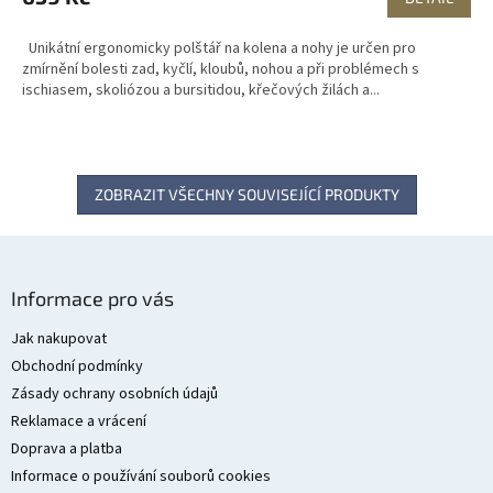
Unikátní ergonomicky polštář na kolena a nohy je určen pro
zmírnění bolesti zad, kyčlí, kloubů, nohou a při problémech s
ischiasem, skoliózou a bursitidou, křečových žilách a...
ZOBRAZIT VŠECHNY SOUVISEJÍCÍ PRODUKTY
Z
á
Informace pro vás
p
a
Jak nakupovat
t
Obchodní podmínky
í
Zásady ochrany osobních údajů
Reklamace a vrácení
Doprava a platba
Informace o používání souborů cookies