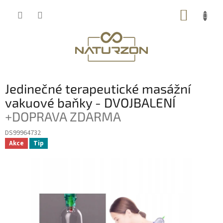
Přejít
NÁKUP
na
obsah
KOŠÍK
Jedinečné terapeutické masážní
vakuové baňky - DVOJBALENÍ
+DOPRAVA ZDARMA
DS99964732
Akce
Tip