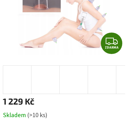
Z
ZDARMA
D
A
R
M
A
1 229 Kč
Měrná
Skladem
(>10 ks)
cena: