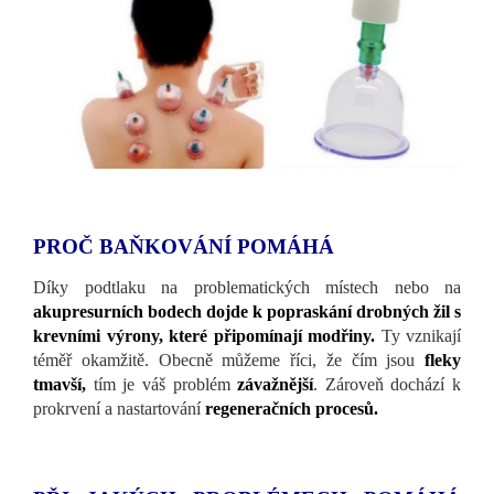
PROČ BAŇKOVÁNÍ POMÁHÁ
Díky podtlaku na problematických místech nebo na
akupresurních bodech dojde k popraskání drobných žil s
krevními výrony, které připomínají modřiny.
Ty vznikají
téměř okamžitě. Obecně můžeme říci, že čím jsou
fleky
tmavší,
tím je váš problém
závažnější
. Zároveň dochází k
prokrvení a nastartování
regeneračních procesů.