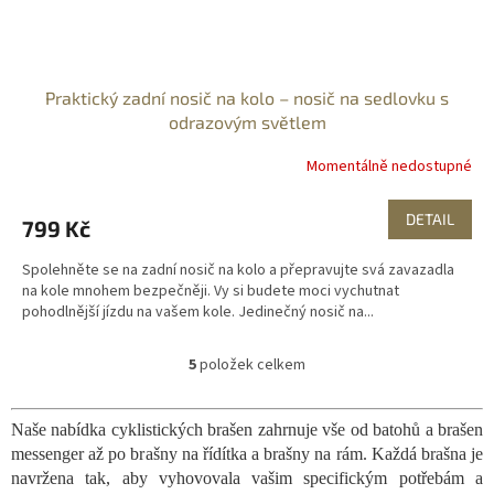
Praktický zadní nosič na kolo – nosič na sedlovku s
odrazovým světlem
Momentálně nedostupné
DETAIL
799 Kč
Spolehněte se na zadní nosič na kolo a přepravujte svá zavazadla
na kole mnohem bezpečněji. Vy si budete moci vychutnat
pohodlnější jízdu na vašem kole. Jedinečný nosič na...
5
položek celkem
O
v
l
Naše nabídka cyklistických brašen zahrnuje vše od batohů a brašen
á
messenger až po brašny na řídítka a brašny na rám. Každá brašna je
d
a
navržena tak, aby vyhovovala vašim specifickým potřebám a