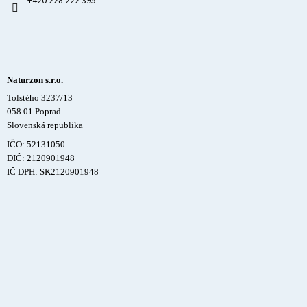
+420 228 222 395
Naturzon s.r.o.
Tolstého 3237/13
058 01 Poprad
Slovenská republika
IČO: 52131050
DIČ: 2120901948
IČ DPH: SK2120901948