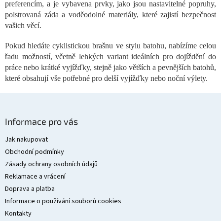
c
preferencím, a je vybavena prvky, jako jsou nastavitelné popruhy,
í
polstrovaná záda a voděodolné materiály, které zajistí bezpečnost
p
vašich věcí.
r
v
Pokud hledáte cyklistickou brašnu ve stylu batohu, nabízíme celou
k
řadu možností, včetně lehkých variant ideálních pro dojíždění do
y
v
práce nebo krátké vyjížďky, stejně jako větších a pevnějších batohů,
ý
které obsahují vše potřebné pro delší vyjížďky nebo noční výlety.
p
i
s
Z
u
á
Informace pro vás
p
a
Jak nakupovat
t
Obchodní podmínky
í
Zásady ochrany osobních údajů
Reklamace a vrácení
Doprava a platba
Informace o používání souborů cookies
Kontakty