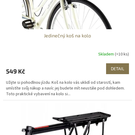
k
t
ů
Jedinečný koš na kolo
Skladem
(>10 ks)
DETAIL
549 Kč
Užijte si pohodlnou jízdu. Koš na kolo vás uklidí od starostí, kam
umístíte svůj nákup a navíc jej budete mít neustále pod dohledem.
Toto praktické vybavení na kolo si...