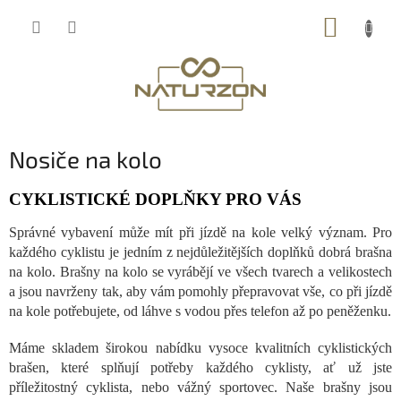
Přejít
NÁKUP
na
obsah
KOŠÍK
Nosiče na kolo
CYKLISTICKÉ DOPLŇKY PRO VÁS
Správné vybavení může mít při jízdě na kole velký význam. Pro
každého cyklistu je jedním z nejdůležitějších doplňků dobrá brašna
na kolo. Brašny na kolo se vyrábějí ve všech tvarech a velikostech
a jsou navrženy tak, aby vám pomohly přepravovat vše, co při jízdě
na kole potřebujete, od láhve s vodou přes telefon až po peněženku.
Máme skladem širokou nabídku vysoce kvalitních cyklistických
brašen, které splňují potřeby každého cyklisty, ať už jste
příležitostný cyklista, nebo vážný sportovec. Naše brašny jsou